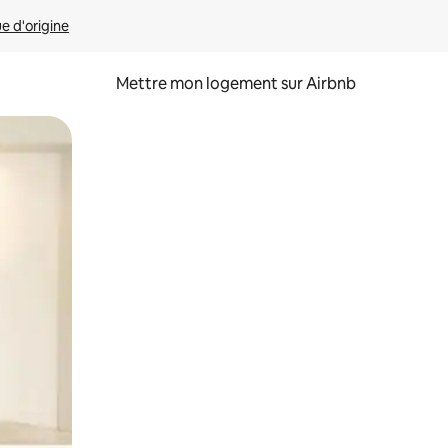
ue d'origine
Mettre mon logement sur Airbnb
sant glisser.