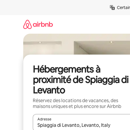
Aller
Certai
directement
au
contenu
Hébergements à
proximité de Spiaggia di
Levanto
Réservez des locations de vacances, des
maisons uniques et plus encore sur Airbnb
Adresse
Lorsque les résultats s'affichent, utilisez les flèc