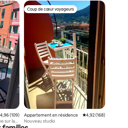
Coup de cœur voyageurs
Coup de cœur voyageurs
ntaires : 4,87 sur 5
valuation moyenne sur la base de 109 commentaires : 4,96 sur 5
4,96 (109)
Appartement en résidence
Évaluation moyenne sur
4,92 (168)
e sur la
Nouveau studio
 familles