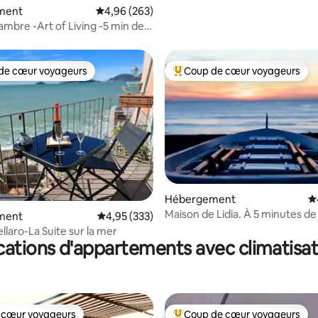
ment
Évaluation moyenne sur la base de 263 commen
4,96 (263)
ambre -Art of Living -5 min de
de cœur voyageurs
Coup de cœur voyageurs
 cœur voyageurs les plus appréciés
Coups de cœur voyageurs les p
la base de 289 commentaires : 4,93 sur 5
Hébergement
É
Maison de Lidia. À 5 minutes de 
ment
Évaluation moyenne sur la base de 333 commen
4,95 (333)
de la mer !
ellaro-La Suite sur la mer
cations d'appartements avec climatisat
 cœur voyageurs
Coup de cœur voyageurs