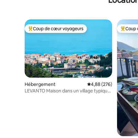
Coup de cœur voyageurs
Coup 
Coups de cœur voyageurs les plus appréciés
Coups de
Hébergement
Évaluation moyenne sur 
4,88 (276)
LEVANTO Maison dans un village typique
de Ligurie avec vue sur la mer