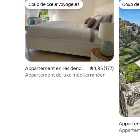
Coup de cœur voyageurs
Coup de
Coup de cœur voyageurs
Coup de
Appartement en résidence ⋅
Évaluation moyenne sur
4,95 (177)
Monterosso al Mare
Appartement de luxe méditerranéen
Appartem
Apparteme
mer • Cent