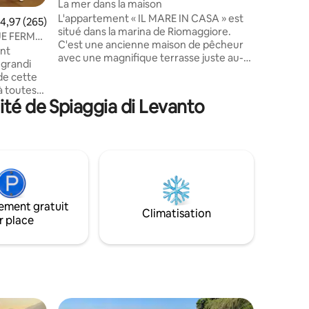
La mer dans la maison
L'appartement « IL MARE IN CASA » est
valuation moyenne sur la base de 265 commentaires : 4,97 sur 5
4,97 (265)
situé dans la marina de Riomaggiore.
E FERMÉE
C'est une ancienne maison de pêcheur
ent
avec une magnifique terrasse juste au-
 grandi
dessus de la mer. La vue est incroyable.
de cette
Très proche des commerces, cafés et
à toutes
restaurants, mais aussi de la gare et à
ité de Spiaggia di Levanto
tructure,
côté de la gare maritime. L'appartement
endrons
est équipé de tout le confort : Wi-Fi,
rre
climatisation, ventilateur de plafond,
ontacter !
micro-ondes, sèche-cheveux, machine à
e
café NESPRESSO et bien plus encore.
Tous les produits sont testés et
ux
l'environnement est régulièrement
a mer ;
désinfecté.
ement gratuit
 la gare,
Climatisation
r place
la rue