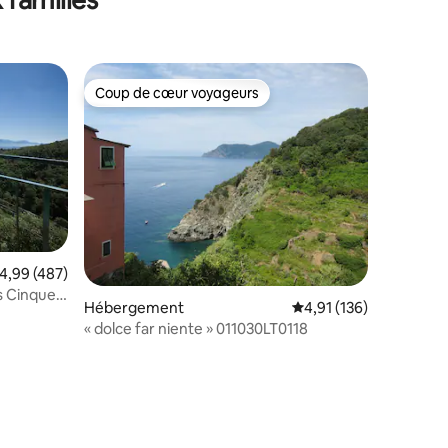
Coup de cœur voyageurs
lus appréciés
Coup de cœur voyageurs
valuation moyenne sur la base de 487 commentaires : 4,99 sur 5
4,99 (487)
es Cinque
Hébergement
Évaluation moyenne sur
4,91 (136)
« dolce far niente » 011030LT0118