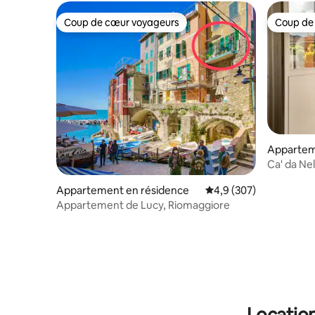
Coup de cœur voyageurs
Coup de
Coup de cœur voyageurs
Coup de
Appartem
Appartement en résidence
Évaluation moyenne sur
4,9 (307)
Appartement de Lucy, Riomaggiore
Location