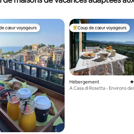
de cœur voyageurs
Coup de cœur voyageurs
 cœur voyageurs les plus appréciés
Coups de cœur voyageurs les p
la base de 276 commentaires : 4,88 sur 5
Hébergement
É
A Casa di Rosetta - Environs d
Terre