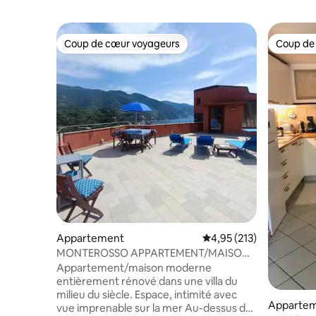
Coup de cœur voyageurs
Coup de
Coup de cœur voyageurs
Coup de
Appartement
Évaluation moyenne sur
4,95 (213)
MONTEROSSO APPARTEMENT/MAISON
SPACIEUX AVEC VUE SUR LA MER
Appartement/maison moderne
entièrement rénové dans une villa du
milieu du siècle. Espace, intimité avec
Apparte
vue imprenable sur la mer Au-dessus du