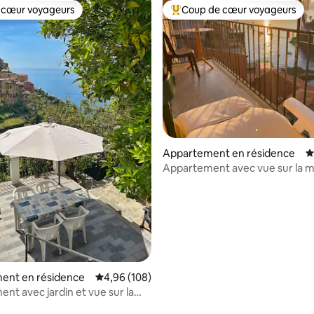
 cœur voyageurs
Coup de cœur voyageurs
 cœur voyageurs
Coups de cœur voyageurs les p
 la base de 177 commentaires : 4,95 sur 5
Appartement en résidence
É
Appartement avec vue sur la 
ent en résidence
Évaluation moyenne sur la base de 108 commen
4,96 (108)
nt avec jardin et vue sur la
ral et paisible.