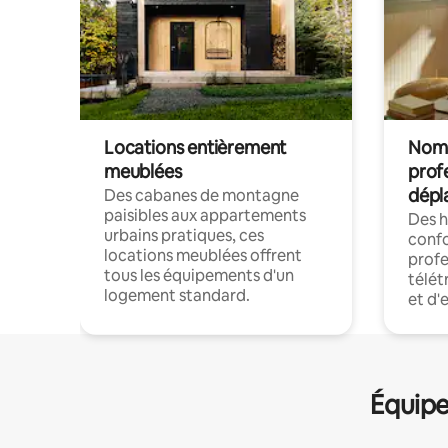
Locations entièrement
Noma
meublées
prof
dépl
Des cabanes de montagne
paisibles aux appartements
Des 
urbains pratiques, ces
confo
locations meublées offrent
profe
tous les équipements d'un
télét
logement standard.
et d'
Équipe