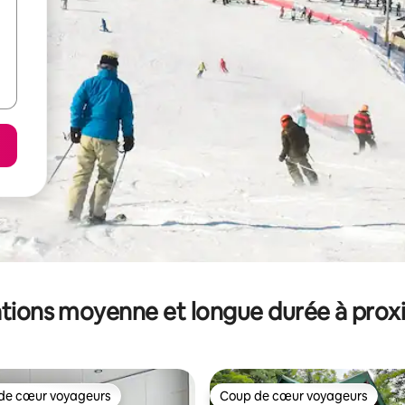
tions moyenne et longue durée à prox
de cœur voyageurs
Coup de cœur voyageurs
 cœur voyageurs les plus appréciés
Coup de cœur voyageurs