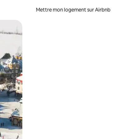
Mettre mon logement sur Airbnb
sant glisser.