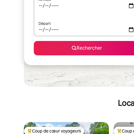
Départ
Rechercher
Loca
Coup de cœur voyageurs
Coup 
Coups de cœur voyageurs les plus appréciés
Coups de