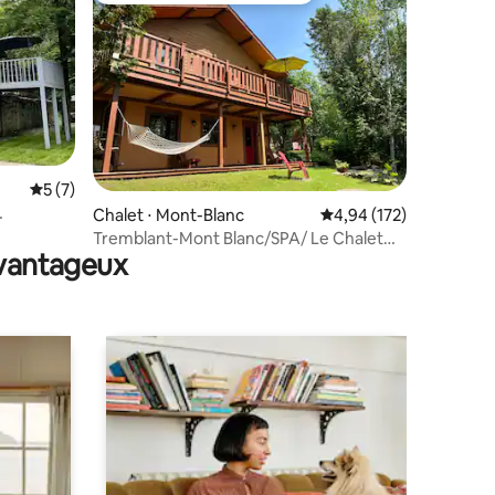
Évaluation moyenne sur la base de 7 commentaires : 5 sur 5
5 (7)
mmentaires : 5 sur 5
Chalet ⋅ Mont-Blanc
Évaluation moyenne sur
4,94 (172)
Tremblant-Mont Blanc/SPA/ Le Chalet
avantageux
Exquis