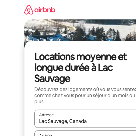
Aller
directement
au
contenu
Locations moyenne et
longue durée à Lac
Sauvage
Découvrez des logements où vous vous sente
comme chez vous pour un séjour d'un mois ou
plus.
Adresse
Lorsque les résultats s'affichent, utilisez les flèc
Arrivée