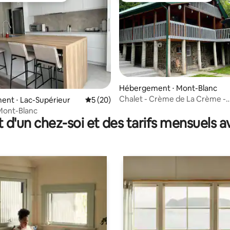
 sur la base de 41 commentaires : 5 sur 5
Hébergement ⋅ Mont-Blanc
Chalet - Crème de La Crème -
ent ⋅ Lac-Supérieur
Évaluation moyenne sur la base de 20 co
5 (20)
Location/Amenities
Mont-Blanc
t d'un chez-soi et des tarifs mensuels 