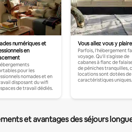
des numériques et
Vous allez vous y plaire
essionnels en
Parfois, l'hébergement fai
voyage. Qu'il s'agisse de
acement
cabanes à flanc de falais
hébergements
de péniches tranquilles, 
rtables pour les
locations sont dotées de
ssionnels nomades et en
caractéristiques uniques
ravail disposant du wifi
espaces de travail dédiés.
ments et avantages des séjours longu