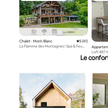
Chalet ⋅ Mont-Blanc
Évaluation moyenne
5 (41)
La Flamme des Montagnes | Spa & Feu
Appartem
Ext | Barbecue
Loft 887 
Le confor