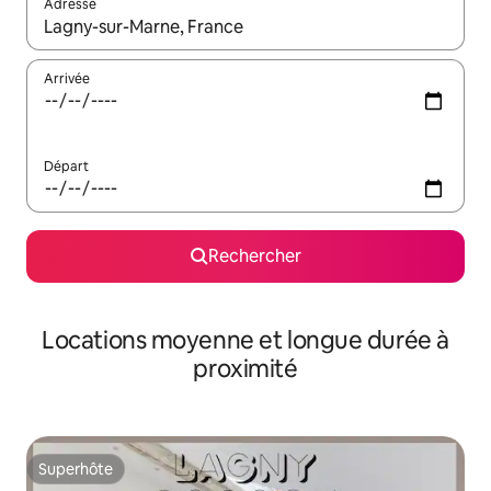
Adresse
Lorsque les résultats s'affichent, utilisez les flèches vers le hau
Arrivée
Départ
Rechercher
Locations moyenne et longue durée à
proximité
Superhôte
Superhôte