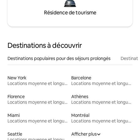
Résidence de tourisme
Destinations à découvrir
Destinations populaires pour des séjours prolongés
Destinati
New York
Barcelone
Locations moyenne et longue durée
Locations moyenne et longue durée
Florence
Athènes
Locations moyenne et longue durée
Locations moyenne et longue durée
Miami
Montréal
Locations moyenne et longue durée
Locations moyenne et longue durée
Seattle
Afficher plus
Locations moyenne et longue durée