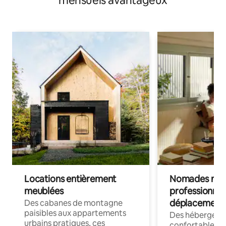
mensuels avantageux
Locations entièrement
Nomades num
meublées
professionnel
déplacement
Des cabanes de montagne
paisibles aux appartements
Des hébergem
urbains pratiques, ces
confortables p