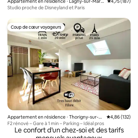
Appartement en résidence ⋅ Lagny-sur-Marn
Évaluation moy
4,75 (187)
e
Studio proche de Disneyland et Paris
Coup de cœur voyageurs
Coup de cœur voyageurs
Appartement en résidence ⋅ Thorigny-sur-M
Évaluation moy
4,86 (132)
arne
F2 rénové – Gare à 1 min – Parking – Idéal pros
Le confort d'un chez-soi et des tarifs