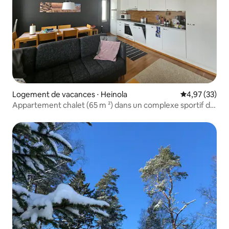
Logement de vacances ⋅ Heinola
Évaluation mo
4,97 (33)
Appartement chalet (65 m ²) dans un complexe sportif de
Vierumäki