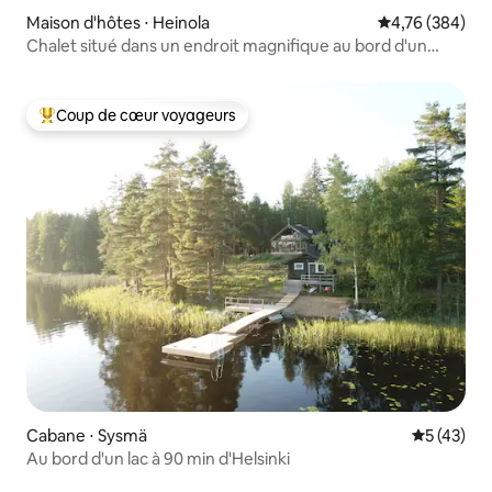
Maison d'hôtes ⋅ Heinola
Évaluation moy
4,76 (384)
Chalet situé dans un endroit magnifique au bord d'un
grand lac
Coup de cœur voyageurs
Coups de cœur voyageurs les plus appréciés
Cabane ⋅ Sysmä
Évaluation
5 (43)
Au bord d'un lac à 90 min d'Helsinki