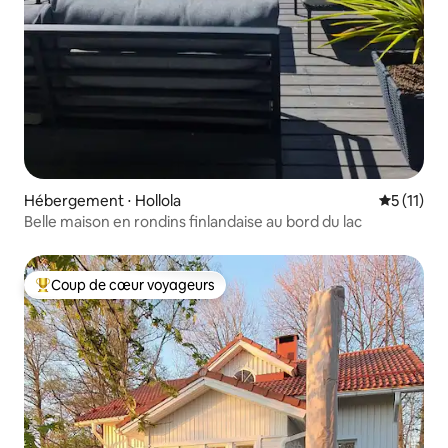
Hébergement ⋅ Hollola
Évaluatio
5 (11)
Belle maison en rondins finlandaise au bord du lac
Coup de cœur voyageurs
Coups de cœur voyageurs les plus appréciés