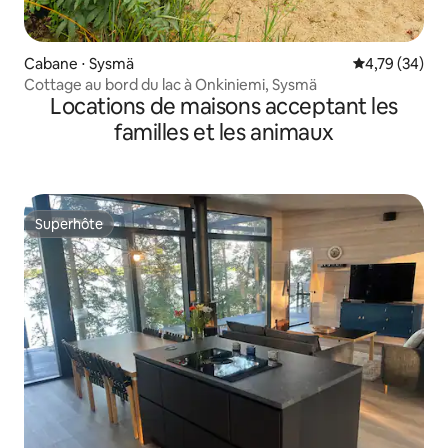
Cabane ⋅ Sysmä
Évaluation mo
4,79 (34)
Cottage au bord du lac à Onkiniemi, Sysmä
Locations de maisons acceptant les
familles et les animaux
Superhôte
Superhôte