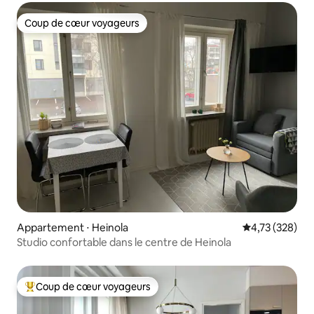
Coup de cœur voyageurs
Coup de cœur voyageurs
Appartement ⋅ Heinola
Évaluation moy
4,73 (328)
Studio confortable dans le centre de Heinola
Coup de cœur voyageurs
Coups de cœur voyageurs les plus appréciés