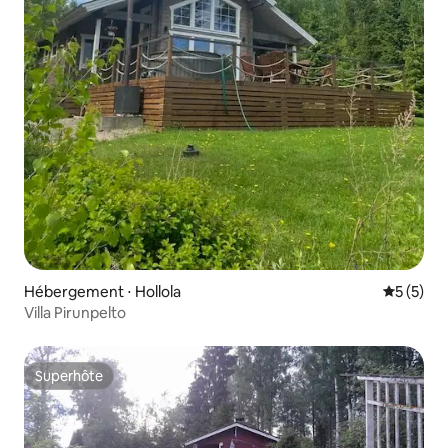
Hébergement ⋅ Hollola
Évaluatio
5 (5)
Villa Pirunpelto
Superhôte
Superhôte