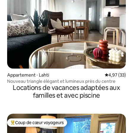
Appartement ⋅ Lahti
Évaluation mo
4,97 (33)
Nouveau triangle élégant et lumineux près du centre
Locations de vacances adaptées aux
familles et avec piscine
Coup de cœur voyageurs
Coups de cœur voyageurs les plus appréciés