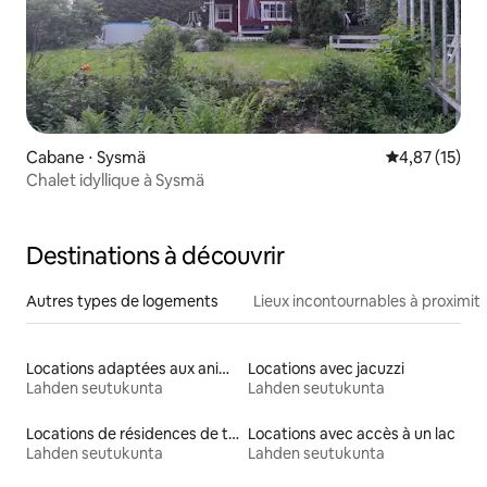
Cabane ⋅ Sysmä
Évaluation mo
4,87 (15)
Chalet idyllique à Sysmä
Destinations à découvrir
Autres types de logements
Lieux incontournables à proximit
Locations adaptées aux animaux
Locations avec jacuzzi
Lahden seutukunta
Lahden seutukunta
Locations de résidences de tourisme
Locations avec accès à un lac
Lahden seutukunta
Lahden seutukunta