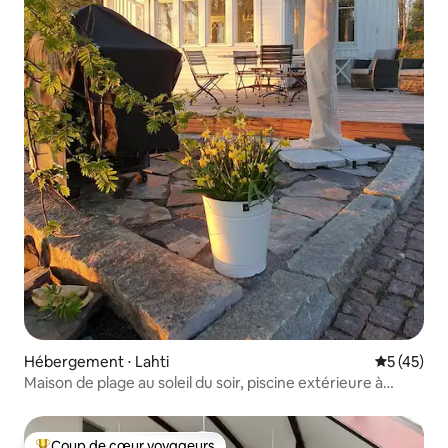
Hébergement ⋅ Lahti
Évaluation
5 (45)
Maison de plage au soleil du soir, piscine extérieure à
remous !
Coup de cœur voyageurs