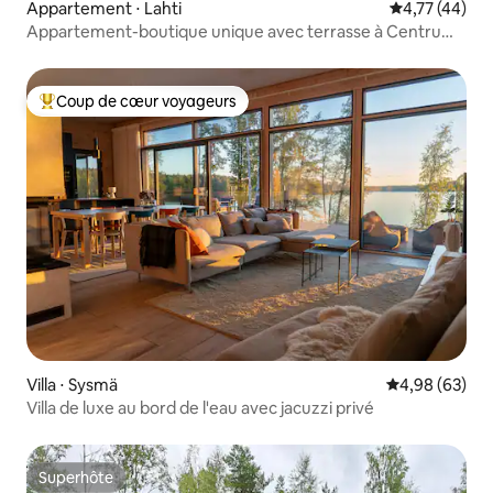
Appartement ⋅ Lahti
Évaluation mo
4,77 (44)
Appartement-boutique unique avec terrasse à Centrum
/No1
Coup de cœur voyageurs
Coups de cœur voyageurs les plus appréciés
Villa ⋅ Sysmä
Évaluation mo
4,98 (63)
Villa de luxe au bord de l'eau avec jacuzzi privé
Superhôte
Superhôte