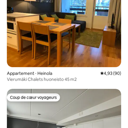
Appartement ⋅ Heinola
Évaluation mo
4,93 (90)
Vierumäki Chalets huoneisto 45 m2
Coup de cœur voyageurs
Coup de cœur voyageurs