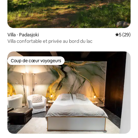
Villa ⋅ Padasjoki
Évaluation
5 (29)
Villa confortable et privée au bord du lac
Coup de cœur voyageurs
Coup de cœur voyageurs