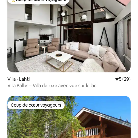
Coups de cœur voyageurs les plus appréciés
Villa ⋅ Lahti
Évaluation
5 (29)
Villa Pallas – Villa de luxe avec vue sur le lac
Coup de cœur voyageurs
Coup de cœur voyageurs