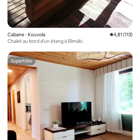
Cabane ⋅ Kouvola
Évaluation mo
4,81 (113)
Chalet au bord d'un étang à Elimäki
Superhôte
Superhôte