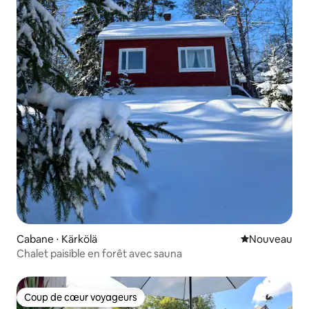
Cabane ⋅ Kärkölä
Nouvel hébe
Nouveau
Chalet paisible en forêt avec sauna
Coup de cœur voyageurs
Coup de cœur voyageurs