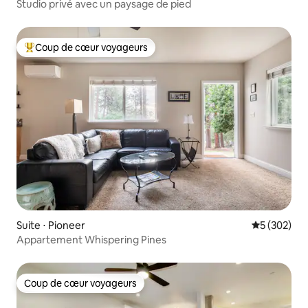
Studio privé avec un paysage de pied
Coup de cœur voyageurs
Coups de cœur voyageurs les plus appréciés
Suite ⋅ Pioneer
Évaluation 
5 (302)
Appartement Whispering Pines
Coup de cœur voyageurs
Coup de cœur voyageurs