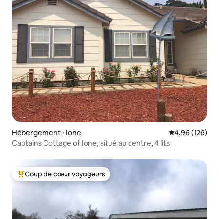
Hébergement ⋅ Ione
Évaluation moy
4,96 (126)
Captains Cottage of Ione, situé au centre, 4 lits
Coup de cœur voyageurs
Coups de cœur voyageurs les plus appréciés