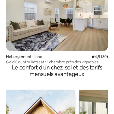
Hébergement ⋅ Ione
Évaluation m
4,9 (30)
Gold Country Retreat : 1 chambre près des vignobles
Le confort d'un chez-soi et des tarifs
d'Amador
mensuels avantageux