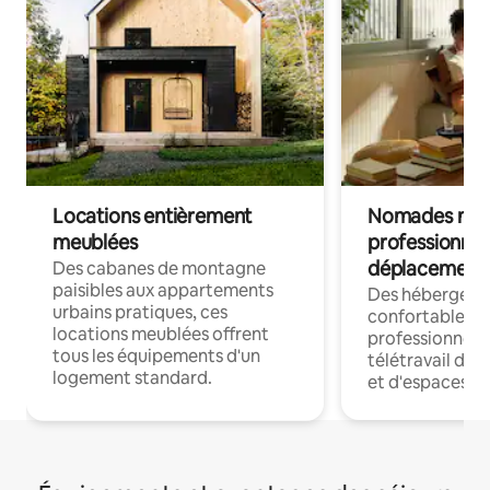
Locations entièrement
Nomades num
meublées
professionnel
déplacement
Des cabanes de montagne
paisibles aux appartements
Des hébergem
urbains pratiques, ces
confortables p
locations meublées offrent
professionnels
tous les équipements d'un
télétravail dis
logement standard.
et d'espaces de