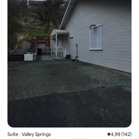
Suite ⋅ Valley Springs
Évaluation moy
4,99 (142)