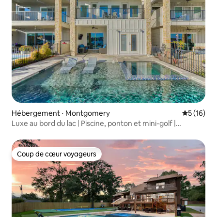
Hébergement ⋅ Montgomery
Évaluation
5 (16)
Luxe au bord du lac | Piscine, ponton et mini-golf |
Capacité d'hébergement de 10 personnes
Coup de cœur voyageurs
Coup de cœur voyageurs