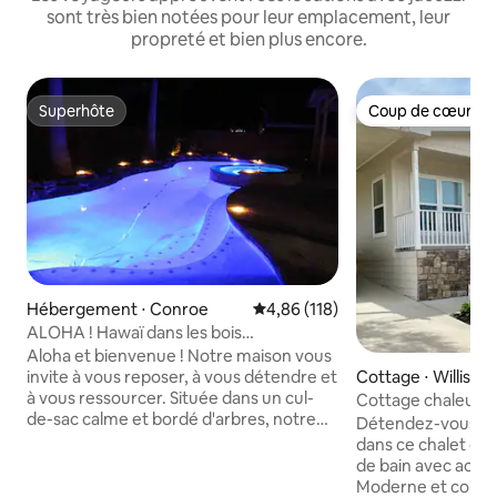
sont très bien notées pour leur emplacement, leur
propreté et bien plus encore.
Superhôte
Coup de cœur vo
Superhôte
Coup de cœur vo
Hébergement ⋅ Conroe
Évaluation moyenne sur la base 
4,86 (118)
ALOHA ! Hawaï dans les bois
5 chambres/3 salles de
Aloha et bienvenue ! Notre maison vous
bain 10 couchages
Cottage ⋅ Willis
invite à vous reposer, à vous détendre et
à vous ressourcer. Située dans un cul-
Cottage chaleureu
de-sac calme et bordé d'arbres, notre
équipements !
Détendez-vous ave
maison de deux étages avec piscine
dans ce chalet de 
d'eau salée, 5 chambres et 2,5 salles de
de bain avec accès
bain, offre : *Une cuisine entièrement
Moderne et confor