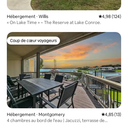
Hébergement ⋅ Willis
Évaluation moy
4,98 (124)
« On Lake Time » ~ The Reserve at Lake Conroe.
Coup de cœur voyageurs
Coup de cœur voyageurs
Hébergement ⋅ Montgomery
Évaluation mo
4,85 (13)
4 chambres au bord de l'eau | Jacuzzi, terrasse de
baignade et balcon