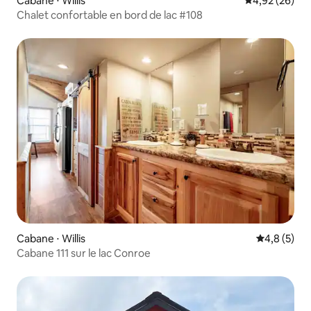
Cabane ⋅ Willis
Évaluation mo
4,92 (26)
Chalet confortable en bord de lac #108
Cabane ⋅ Willis
Évaluation 
4,8 (5)
Cabane 111 sur le lac Conroe