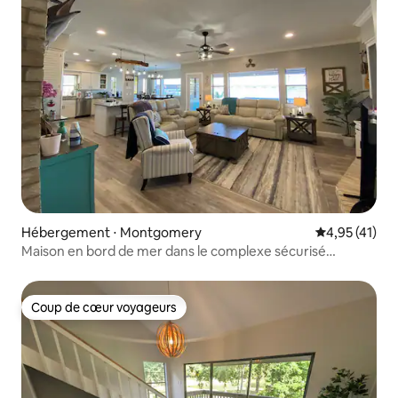
Hébergement ⋅ Montgomery
Évaluation mo
4,95 (41)
Maison en bord de mer dans le complexe sécurisé
April Sound Country Club
Coup de cœur voyageurs
Coup de cœur voyageurs