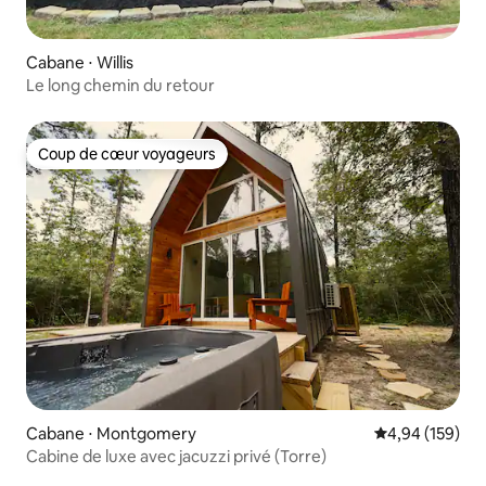
Cabane ⋅ Willis
Le long chemin du retour
Coup de cœur voyageurs
Coup de cœur voyageurs
Cabane ⋅ Montgomery
Évaluation moy
4,94 (159)
Cabine de luxe avec jacuzzi privé (Torre)