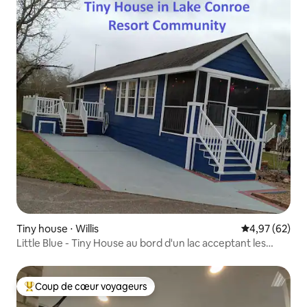
Tiny house ⋅ Willis
Évaluation mo
4,97 (62)
Little Blue - Tiny House au bord d'un lac acceptant les
animaux de compagnie
Coup de cœur voyageurs
Coups de cœur voyageurs les plus appréciés