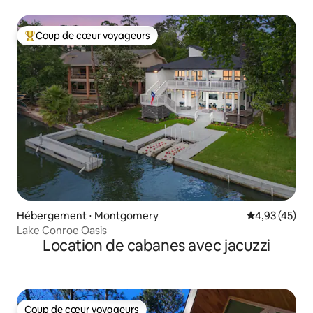
Coup de cœur voyageurs
Coups de cœur voyageurs les plus appréciés
Hébergement ⋅ Montgomery
Évaluation mo
4,93 (45)
Lake Conroe Oasis
Location de cabanes avec jacuzzi
Coup de cœur voyageurs