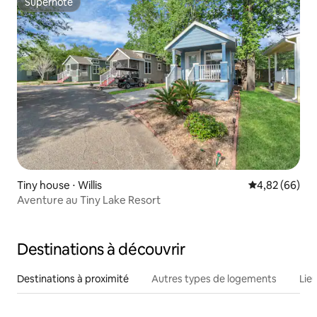
Superhôte
Superhôte
Tiny house ⋅ Willis
Évaluation mo
4,82 (66)
Aventure au Tiny Lake Resort
Destinations à découvrir
Destinations à proximité
Autres types de logements
Lie