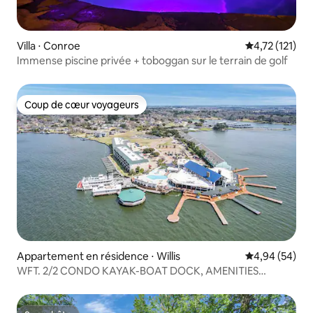
Villa ⋅ Conroe
Évaluation mo
4,72 (121)
Immense piscine privée + toboggan sur le terrain de golf
Coup de cœur voyageurs
Coup de cœur voyageurs
Appartement en résidence ⋅ Willis
Évaluation mo
4,94 (54)
WFT. 2/2 CONDO KAYAK-BOAT DOCK, AMENITIES
8 couchages