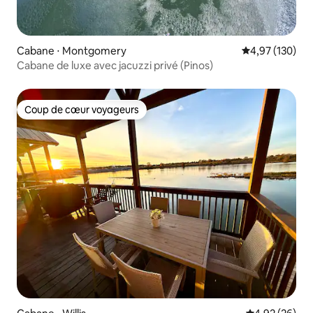
Cabane ⋅ Montgomery
Évaluation moy
4,97 (130)
Cabane de luxe avec jacuzzi privé (Pinos)
Coup de cœur voyageurs
Coup de cœur voyageurs