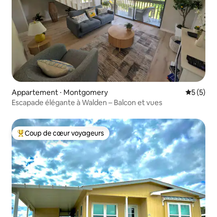
Appartement ⋅ Montgomery
Évaluatio
5 (5)
Escapade élégante à Walden – Balcon et vues
Coup de cœur voyageurs
Coups de cœur voyageurs les plus appréciés