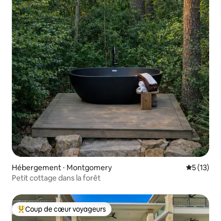
Hébergement ⋅ Montgomery
Évaluation
5 (13)
Petit cottage dans la forêt
Coup de cœur voyageurs
Coups de cœur voyageurs les plus appréciés