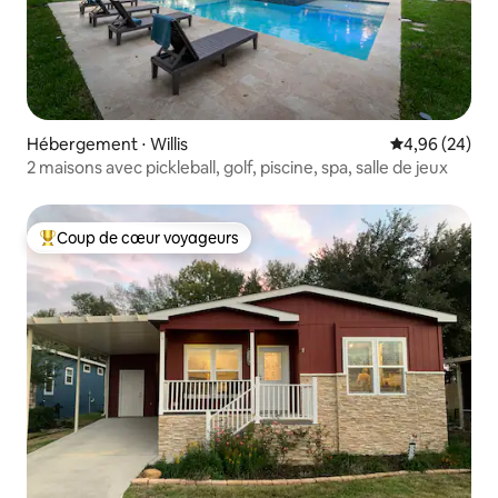
Hébergement ⋅ Willis
Évaluation mo
4,96 (24)
2 maisons avec pickleball, golf, piscine, spa, salle de jeux
Coup de cœur voyageurs
Coups de cœur voyageurs les plus appréciés