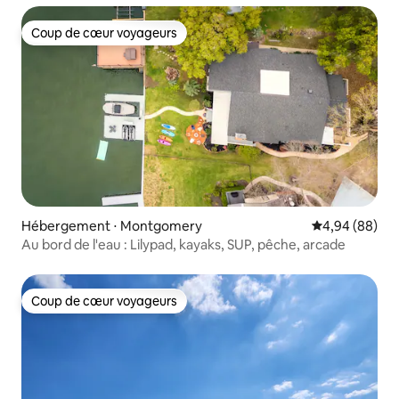
Coup de cœur voyageurs
Coup de cœur voyageurs
Hébergement ⋅ Montgomery
Évaluation mo
4,94 (88)
Au bord de l'eau : Lilypad, kayaks, SUP, pêche, arcade
Coup de cœur voyageurs
Coup de cœur voyageurs