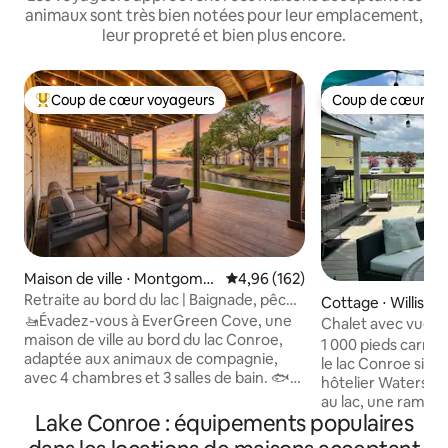
animaux sont très bien notées pour leur emplacement,
leur propreté et bien plus encore.
Coup de cœur voyageurs
Coup de cœur vo
Coups de cœur voyageurs les plus appréciés
Coup de cœur vo
Maison de ville ⋅ Montgomer
Évaluation moyenne sur la base 
4,96 (162)
y
Retraite au bord du lac | Baignade, pêche
Cottage ⋅ Willis
et paddle
🚤Évadez-vous à EverGreen Cove, une
Chalet avec vue su
maison de ville au bord du lac Conroe,
1 000 pieds carré
adaptée aux animaux de compagnie,
le lac Conroe situ
avec 4 chambres et 3 salles de bain. 🐟
hôtelier Waters Ed
Réveillez-vous avec une vue calme sur la
au lac, une rampe 
crique, passez la journée à faire du
Lake Conroe : équipements populaires
quais. La terrasse
paddle board et à nager au large de la
comprend un venti