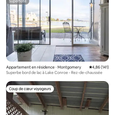
Superhôte
Superhôte
Appartement en résidence ⋅ Montgomery
Évaluation moy
4,86 (141)
Superbe bord de lac à Lake Conroe - Rez-de-chaussée
Coup de cœur voyageurs
Coup de cœur voyageurs