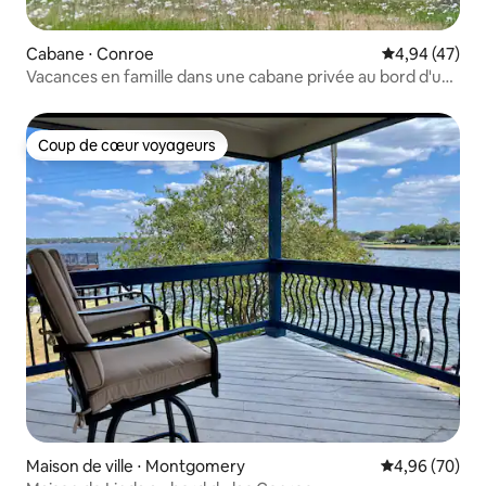
Cabane ⋅ Conroe
Évaluation mo
4,94 (47)
Vacances en famille dans une cabane privée au bord d'un
lac
Coup de cœur voyageurs
Coup de cœur voyageurs
Maison de ville ⋅ Montgomery
Évaluation mo
4,96 (70)