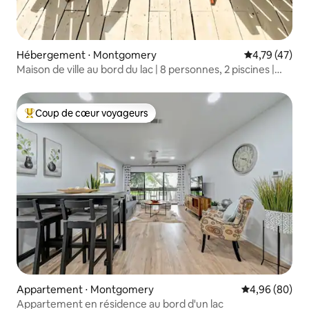
Hébergement ⋅ Montgomery
Évaluation mo
4,79 (47)
Maison de ville au bord du lac | 8 personnes, 2 piscines |
Coup de cœur voyageurs
Coup de cœur voyageurs
Coups de cœur voyageurs les plus appréciés
Appartement ⋅ Montgomery
Évaluation mo
4,96 (80)
Appartement en résidence au bord d'un lac