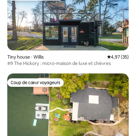
Tiny house ⋅ Willis
Évaluation mo
4,97 (35)
#9 The Hickory : micro-maison de luxe et chèvres
Coup de cœur voyageurs
Coup de cœur voyageurs