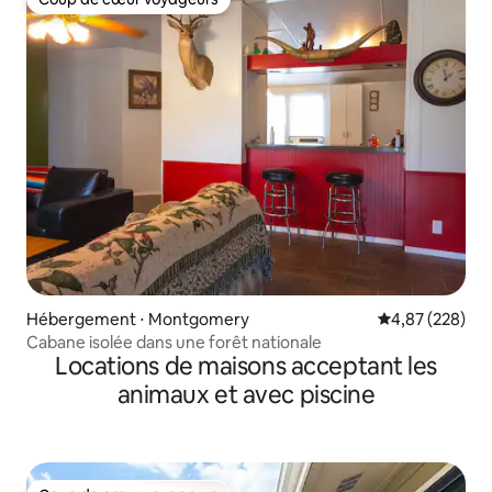
Coup de cœur voyageurs
Hébergement ⋅ Montgomery
Évaluation moy
4,87 (228)
Cabane isolée dans une forêt nationale
Locations de maisons acceptant les
animaux et avec piscine