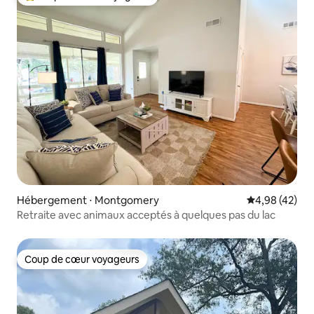
Coups de cœur voyageurs les plus appréciés
Hébergement ⋅ Montgomery
Évaluation mo
4,98 (42)
Retraite avec animaux acceptés à quelques pas du lac
Coup de cœur voyageurs
Coup de cœur voyageurs