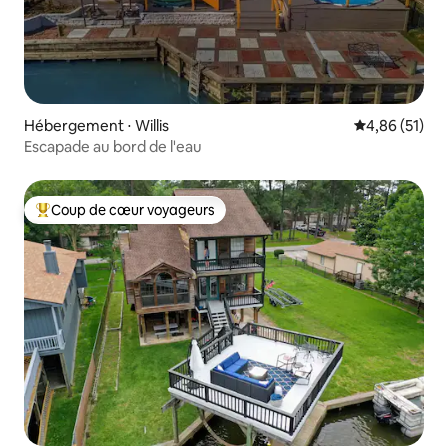
Hébergement ⋅ Willis
Évaluation mo
4,86 (51)
Escapade au bord de l'eau
Coup de cœur voyageurs
Coups de cœur voyageurs les plus appréciés