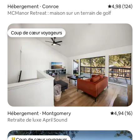
Hébergement ⋅ Conroe
Évaluation moy
4,98 (124)
MCManor Retreat : maison sur un terrain de golf
Coup de cœur voyageurs
Coup de cœur voyageurs
Hébergement ⋅ Montgomery
Évaluation mo
4,94 (16)
Retraite de luxe April Sound
Coup de cœur voyageurs