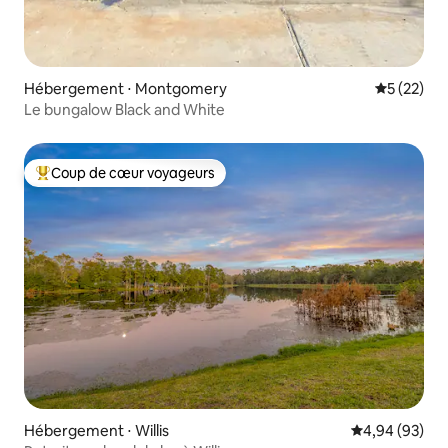
Hébergement ⋅ Montgomery
Évaluation
5 (22)
Le bungalow Black and White
Coup de cœur voyageurs
Coups de cœur voyageurs les plus appréciés
Hébergement ⋅ Willis
Évaluation mo
4,94 (93)