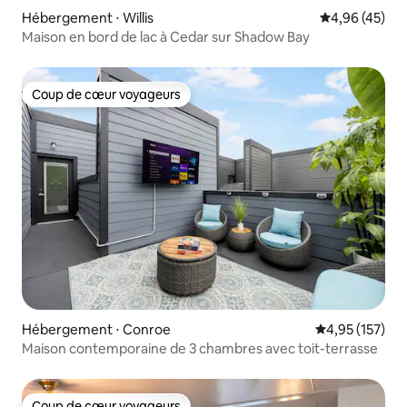
Hébergement ⋅ Willis
Évaluation mo
4,96 (45)
Maison en bord de lac à Cedar sur Shadow Bay
Coup de cœur voyageurs
Coup de cœur voyageurs
Hébergement ⋅ Conroe
Évaluation moy
4,95 (157)
Maison contemporaine de 3 chambres avec toit-terrasse
Coup de cœur voyageurs