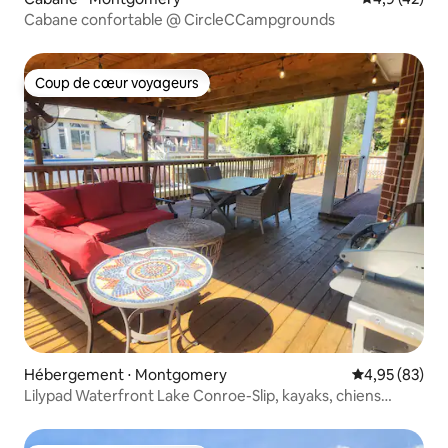
Cabane confortable @ CircleCCampgrounds
Coup de cœur voyageurs
Coup de cœur voyageurs
Hébergement ⋅ Montgomery
Évaluation mo
4,95 (83)
Lilypad Waterfront Lake Conroe-Slip, kayaks, chiens
bienvenus