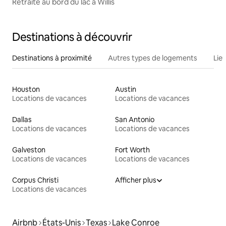
Retraite au bord du lac à Willis
Destinations à découvrir
Destinations à proximité
Autres types de logements
Lie
Houston
Austin
Locations de vacances
Locations de vacances
Dallas
San Antonio
Locations de vacances
Locations de vacances
Galveston
Fort Worth
Locations de vacances
Locations de vacances
Corpus Christi
Afficher plus
Locations de vacances
Airbnb
États-Unis
Texas
Lake Conroe