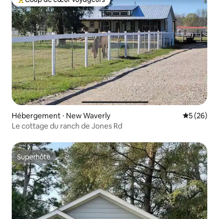
Coups de cœur voyageurs les plus appréciés
Hébergement ⋅ New Waverly
Évaluation
5 (26)
Le cottage du ranch de Jones Rd
Superhôte
Superhôte