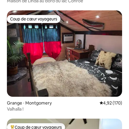
Maison de Linda au bord du lac Conroe
Coup de cœur voyageurs
Coup de cœur voyageurs
Grange ⋅ Montgomery
Évaluation moy
4,92 (170)
Valhalla !
Coup de cœur voyageurs