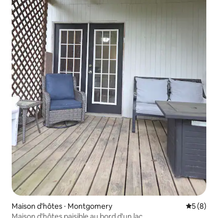
Maison d'hôtes ⋅ Montgomery
Évaluatio
5 (8)
Maison d'hôtes paisible au bord d'un lac