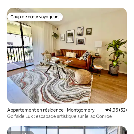
Coup de cœur voyageurs
Coup de cœur voyageurs
Appartement en résidence ⋅ Montgomery
Évaluation mo
4,96 (52)
Golfside Lux : escapade artistique sur le lac Conroe