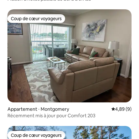
Coup de cœur voyageurs
Coup de cœur voyageurs
Appartement ⋅ Montgomery
Évaluation m
4,89 (9)
Récemment mis à jour pour Comfort 203
Coup de cœur voyageurs
Coup de cœur voyageurs