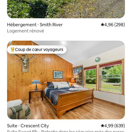
Hébergement ⋅ Smith River
Évaluation moy
4,96 (298)
Logement rénové
Coup de cœur voyageurs
Coups de cœur voyageurs les plus appréciés
Suite ⋅ Crescent City
Évaluation moy
4,99 (639)
Suite Sweet Elk • Retraite dans les séquoias près des parcs