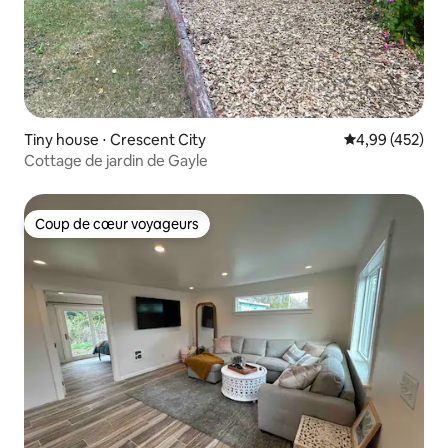
Tiny house ⋅ Crescent City
Évaluation moy
4,99 (452)
Cottage de jardin de Gayle
Coup de cœur voyageurs
Coup de cœur voyageurs