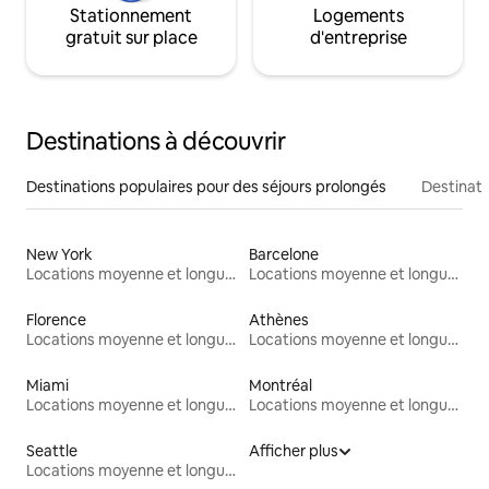
Stationnement
Logements
gratuit sur place
d'entreprise
Destinations à découvrir
Destinations populaires pour des séjours prolongés
Destinati
New York
Barcelone
Locations moyenne et longue durée
Locations moyenne et longue durée
Florence
Athènes
Locations moyenne et longue durée
Locations moyenne et longue durée
Miami
Montréal
Locations moyenne et longue durée
Locations moyenne et longue durée
Seattle
Afficher plus
Locations moyenne et longue durée