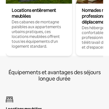
Locations entièrement
Nomades num
meublées
professionnel
déplacement
Des cabanes de montagne
paisibles aux appartements
Des hébergem
urbains pratiques, ces
confortables p
locations meublées offrent
professionnels
tous les équipements d'un
télétravail dis
logement standard.
et d'espaces de
Équipements et avantages des séjours
longue durée