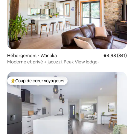
Hébergement ⋅ Wānaka
Évaluation moy
4,98 (341)
Moderne et privé + jacuzzi. Peak View lodge-
Coup de cœur voyageurs
Coups de cœur voyageurs les plus appréciés