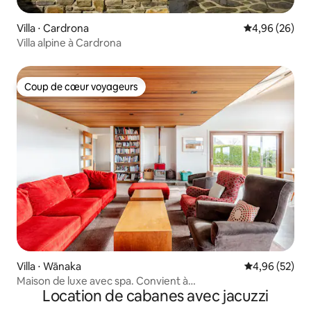
Villa ⋅ Cardrona
Évaluation mo
4,96 (26)
Villa alpine à Cardrona
Coup de cœur voyageurs
Coup de cœur voyageurs
Villa ⋅ Wānaka
Évaluation mo
4,96 (52)
Maison de luxe avec spa. Convient à
Location de cabanes avec jacuzzi
2 familles/10 personnes