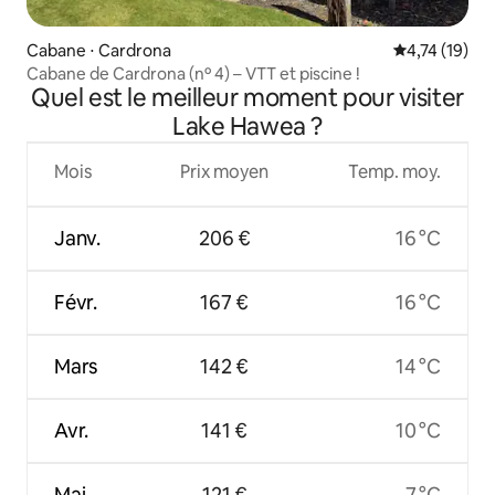
Cabane ⋅ Cardrona
Évaluation mo
4,74 (19)
Cabane de Cardrona (nº 4) – VTT et piscine !
Quel est le meilleur moment pour visiter
Lake Hawea ?
Mois
Prix moyen
Temp. moy.
Janv.
206 €
16 °C
Févr.
167 €
16 °C
Mars
142 €
14 °C
Avr.
141 €
10 °C
Mai
121 €
7 °C