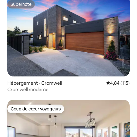
Superhôte
Superhôte
Hébergement ⋅ Cromwell
Évaluation moy
4,84 (115)
Cromwell moderne
Coup de cœur voyageurs
Coup de cœur voyageurs