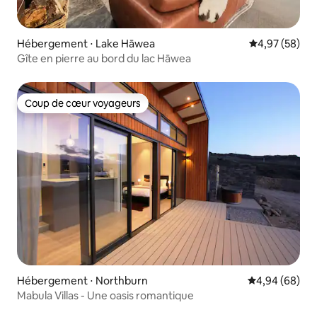
Hébergement ⋅ Lake Hāwea
Évaluation mo
4,97 (58)
Gîte en pierre au bord du lac Hāwea
Coup de cœur voyageurs
Coup de cœur voyageurs
Hébergement ⋅ Northburn
Évaluation mo
4,94 (68)
Mabula Villas - Une oasis romantique