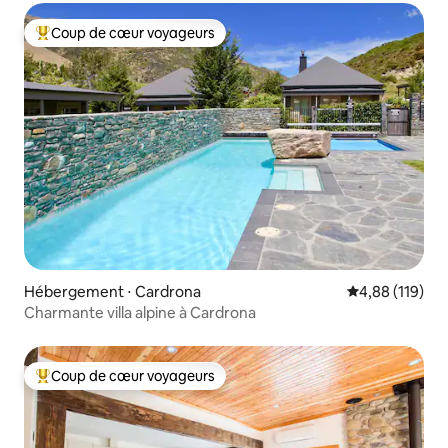
Coup de cœur voyageurs
Coups de cœur voyageurs les plus appréciés
Hébergement ⋅ Cardrona
Évaluation moy
4,88 (119)
Charmante villa alpine à Cardrona
Coup de cœur voyageurs
Coups de cœur voyageurs les plus appréciés