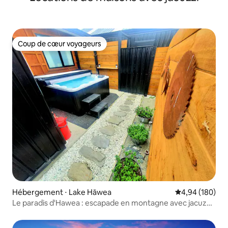
Coup de cœur voyageurs
Coup de cœur voyageurs
Hébergement ⋅ Lake Hāwea
Évaluation moy
4,94 (180)
Le paradis d'Hawea : escapade en montagne avec jacuzzi
à énergie solaire