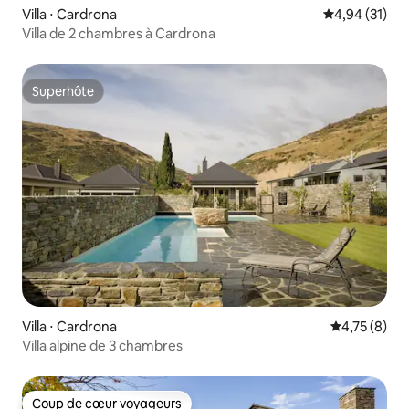
Villa ⋅ Cardrona
Évaluation mo
4,94 (31)
Villa de 2 chambres à Cardrona
Superhôte
Superhôte
Villa ⋅ Cardrona
Évaluation m
4,75 (8)
Villa alpine de 3 chambres
Coup de cœur voyageurs