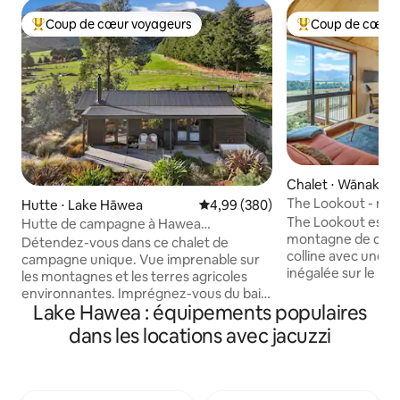
Coup de cœur voyageurs
Coup de cœur 
Coups de cœur voyageurs les plus appréciés
Coups de cœur vo
Chalet ⋅ Wānaka
The Lookout - re
Hutte ⋅ Lake Hāwea
Évaluation moyenne sur la base 
4,99 (380)
The Lookout est u
Hutte de campagne à Hawea
montagne de charm
Magnifique cabane de montagne
Détendez-vous dans ce chalet de
colline avec une 
campagne unique. Vue imprenable sur
inégalée sur le la
les montagnes et les terres agricoles
Conçu et construit
environnantes. Imprégnez-vous du bain
ce refuge conforta
Lake Hawea : équipements populaires
extérieur. Proche des sentiers de
parfait pour se dé
randonnée pédestres et cyclables du lac
dans les locations avec jacuzzi
connecter avec la 
Hāwea. Bateau et domaines skiables de
spacieux, ensoleill
Cardrona et Treble Cone. Le canton de
grandes portes vit
Wanaka avec ses nombreux restaurants
une large terrass
et cafés primés se trouve à seulement