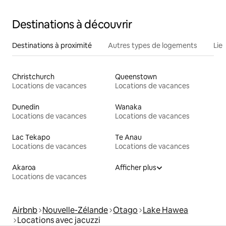
Destinations à découvrir
Destinations à proximité
Autres types de logements
Lie
Christchurch
Queenstown
Locations de vacances
Locations de vacances
Dunedin
Wanaka
Locations de vacances
Locations de vacances
Lac Tekapo
Te Anau
Locations de vacances
Locations de vacances
Akaroa
Afficher plus
Locations de vacances
Airbnb
Nouvelle-Zélande
Otago
Lake Hawea
Locations avec jacuzzi