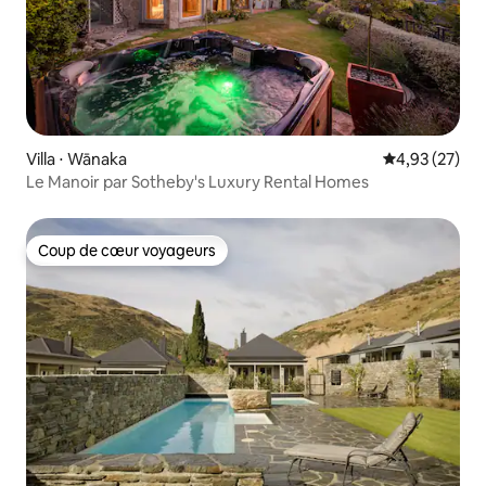
Villa ⋅ Wānaka
Évaluation mo
4,93 (27)
Le Manoir par Sotheby's Luxury Rental Homes
Coup de cœur voyageurs
Coup de cœur voyageurs