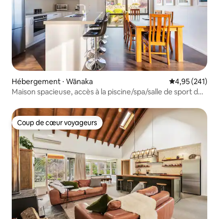
Hébergement ⋅ Wānaka
Évaluation moy
4,95 (241)
Maison spacieuse, accès à la piscine/spa/salle de sport de
la communauté
Coup de cœur voyageurs
Coup de cœur voyageurs