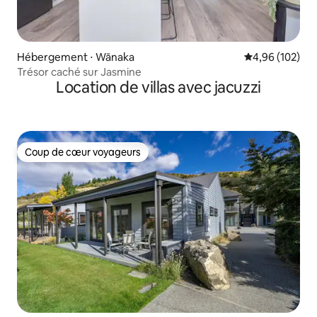
Hébergement ⋅ Wānaka
Évaluation moy
4,96 (102)
Trésor caché sur Jasmine
Location de villas avec jacuzzi
Coup de cœur voyageurs
Coup de cœur voyageurs