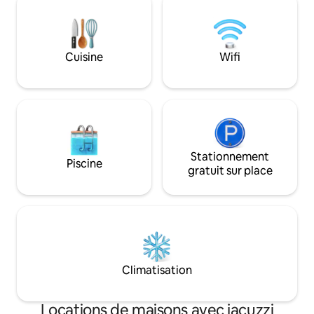
imprenable et un 
20 km. Le chalet est chaleureux et
luxueuse baignoir
confortable, ensoleillé, avec poêle à bois
minimum de lumière
et pompe à chaleur. L'emplacement est
site idéal pour obs
niché entre Grandview et la gare du lac
Cuisine
Wifi
Voie lactée. À 5 m
Hāwea. Nous n'avons pas de pollution
Wanaka.
lumineuse, ce qui rend l'observation des
étoiles incroyable.
Stationnement
Piscine
gratuit sur place
Climatisation
Locations de maisons avec jacuzzi