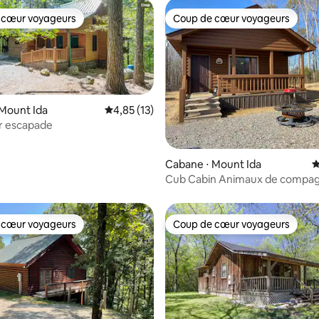
 cœur voyageurs
Coup de cœur voyageurs
 cœur voyageurs
Coup de cœur voyageurs
Mount Ida
Évaluation moyenne sur la base de 13 comme
4,85 (13)
r escapade
ur la base de 93 commentaires : 4,9 sur 5
Cabane ⋅ Mount Ida
É
Cub Cabin Animaux de compag
autorisés
 cœur voyageurs
Coup de cœur voyageurs
 cœur voyageurs
Coup de cœur voyageurs