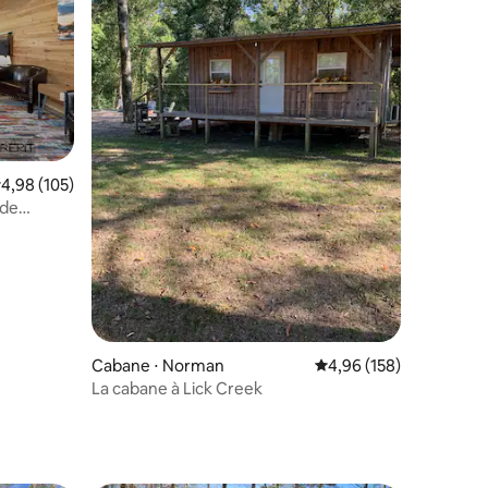
valuation moyenne sur la base de 105 commentaires : 4,98 sur 5
4,98 (105)
 de
mmentaires : 5 sur 5
Cabane ⋅ Norman
Évaluation moyenne sur
4,96 (158)
La cabane à Lick Creek