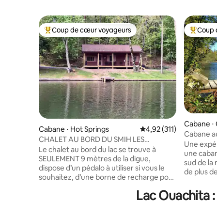
Coup de cœur voyageurs
Coup 
Coups de cœur voyageurs les plus appréciés
Coups de
Cabane ⋅
Cabane ⋅ Hot Springs
Évaluation moyenne sur
4,92 (311)
Cabane au
CHALET AU BORD DU SMIH LES
Mountain
Une expér
ANIMAUX SONT LES BIENVENUS (petit
Le chalet au bord du lac se trouve à
une caban
supplément)
SEULEMENT 9 mètres de la digue,
sud de la rivièr
dispose d’un pédalo à utiliser si vous le
de plus d
souhaitez, d’une borne de recharge pour
votre dis
véhicule électrique, niveau 2 disponible ;
l'explore
Lac Ouachita :
apportez des gilets de sauvetage (le
ou cabane 
niveau du lac baisse de 1,5 mètre en
La propri
hiver, impossible d’utiliser le pédalo ou de