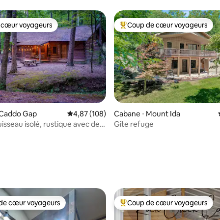
 cœur voyageurs
Coup de cœur voyageurs
 cœur voyageurs
Coups de cœur voyageurs les p
 Caddo Gap
Évaluation moyenne sur la base de 108 commen
4,87 (108)
Cabane ⋅ Mount Ida
isseau isolé, rustique avec des
Gîte refuge
nts modernes
 la base de 56 commentaires : 4,96 sur 5
de cœur voyageurs
Coup de cœur voyageurs
 cœur voyageurs les plus appréciés
Coups de cœur voyageurs les p