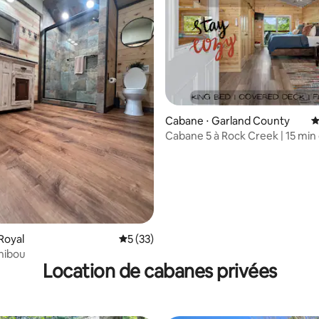
 sur la base de 77 commentaires : 5 sur 5
Cabane ⋅ Garland County
É
Cabane 5 à Rock Creek | 15 min
Bathhouse Row !
Royal
Évaluation moyenne sur la base de 33 co
5 (33)
 hibou
Location de cabanes privées