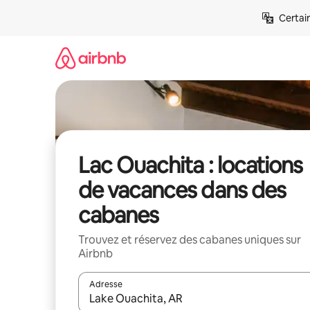
Aller
Certai
directement
au
contenu
Lac Ouachita : locations
de vacances dans des
cabanes
Trouvez et réservez des cabanes uniques sur
Airbnb
Adresse
Lorsque les résultats s'affichent, utilisez les flèc