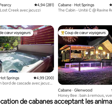
Pearcy
Évaluation moyenne sur la base de 281 commen
4,94 (281)
Cabane ⋅ Hot Springs
É
Lost Creek avec jacuzzi
The Cabin - Unité C @ Ravine R
 la base de 216 commentaires : 4,97 sur 5
distance de marche des sentier
de cœur voyageurs
Coup de cœur voyageurs
 cœur voyageurs les plus appréciés
Coups de cœur voyageurs les p
Hot Springs
Évaluation moyenne sur la base de 200 commen
4,99 (200)
 bord de cascade avec jacuzzi,
 la base de 145 commentaires : 4,97 sur 5
r à café
Cabane ⋅ Glenwood
Honey Bee : bain à remous, vue 
cation de cabanes acceptant les anim
montagne + hamac + foyer