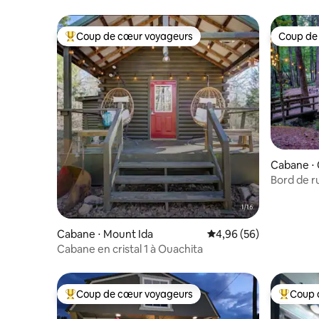
Coup de cœur voyageurs
Coup de
Coups de cœur voyageurs les plus appréciés
Coup de
Cabane ⋅
Bord de ru
équipeme
Cabane ⋅ Mount Ida
Évaluation moyenne sur
4,96 (56)
Cabane en cristal 1 à Ouachita
Coup de cœur voyageurs
Coup 
Coups de cœur voyageurs les plus appréciés
Coups de