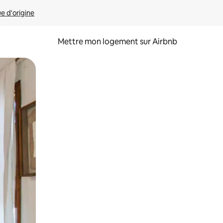
ue d'origine
Mettre mon logement sur Airbnb
sant glisser.