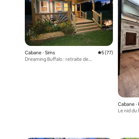
Cabane ⋅ Sims
Évaluation moyenne
5 (77)
Dreaming Buffalo : retraite de
19 hectares
Cabane ⋅ 
Le nid du