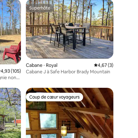
Superhôte
Superhôte
ntaires : 4,85 sur 5
Cabane ⋅ Royal
Évaluation moyenne s
4,67 (3)
valuation moyenne sur la base de 105 commentaires : 4,93 sur 5
4,93 (105)
Cabane J à Safe Harbor Brady Mountain
nie non
Coup de cœur voyageurs
Coup de cœur voyageurs