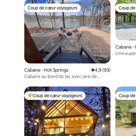
Coup de cœur voyageurs
Coup de
Coup de cœur voyageurs
Coup de
Cabane ⋅ 
Une supe
Cabane ⋅ Hot Springs
Évaluation moyenne s
4,9 (93)
Cabane au bord du lac avec aire de
camping-car couverte, deux kayaks
Coup de cœur voyageurs
Coup de
Coups de cœur voyageurs les plus appréciés
Coup de