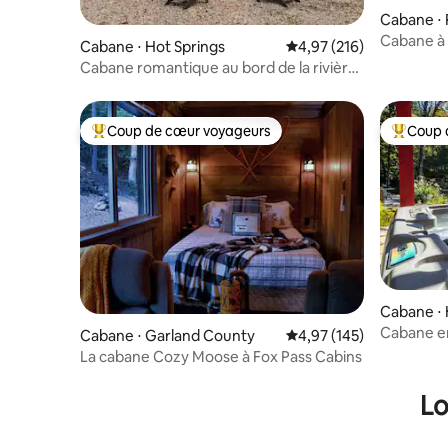
Cabane ⋅ 
Cabane à 
Cabane ⋅ Hot Springs
Évaluation moyenne sur
4,97 (216)
Cabane romantique au bord de la rivière |
Jacuzzi à Hot Springs
Coup de cœur voyageurs
Coup 
Coups de cœur voyageurs les plus appréciés
Coups de
Cabane ⋅ 
Cabane en
Cabane ⋅ Garland County
Évaluation moyenne sur
4,97 (145)
wifi et ba
La cabane Cozy Moose à Fox Pass Cabins
Lo