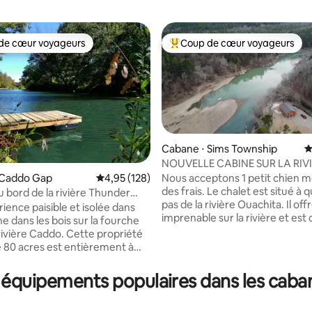
de cœur voyageurs
Coup de cœur voyageurs
 cœur voyageurs les plus appréciés
Coups de cœur voyageurs les p
Cabane ⋅ Sims Township
É
NOUVELLE CABINE SUR LA RIV
OUACHITA DIRECTEMENT SUR L'
Nous acceptons 1 petit chien 
 Caddo Gap
Évaluation moyenne sur la base de 128 comme
4,95 (128)
 la base de 311 commentaires : 4,92 sur 5
des frais. Le chalet est situé à 
 bord de la rivière Thunder
pas de la rivière Ouachita. Il of
 - Caddo Gap, Arkansas
ience paisible et isolée dans
imprenable sur la rivière et est
e dans les bois sur la fourche
paisible. Vous ne trouverez pas
e Caddo. Cette propriété
belle cabane dans cette zone
e 80 acres est entièrement à
géographique. Il dispose d'une
position pour que vous puissiez
terrasse où vous pouvez vous a
r seul, sans aucune autre maison
 équipements populaires dans les caba
vous détendre. Il dispose d'un
où que ce soit sur la propriété.
à gaz, d'un système audio exté
été s'étend des deux côtés de la
commandé par Alexa et d'une b