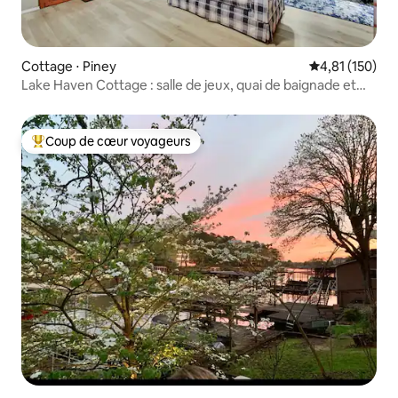
Cottage ⋅ Piney
Évaluation moy
4,81 (150)
Lake Haven Cottage : salle de jeux, quai de baignade et
bateau
Coup de cœur voyageurs
Coups de cœur voyageurs les plus appréciés