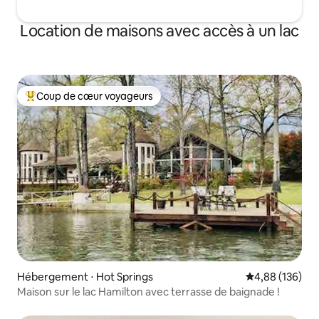
Location de maisons avec accès à un lac
Coup de cœur voyageurs
Coups de cœur voyageurs les plus appréciés
Hébergement ⋅ Hot Springs
Évaluation moy
4,88 (136)
Maison sur le lac Hamilton avec terrasse de baignade !