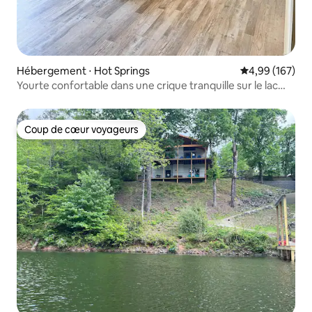
Hébergement ⋅ Hot Springs
Évaluation moy
4,99 (167)
Yourte confortable dans une crique tranquille sur le lac
Hamilton
Coup de cœur voyageurs
Coup de cœur voyageurs