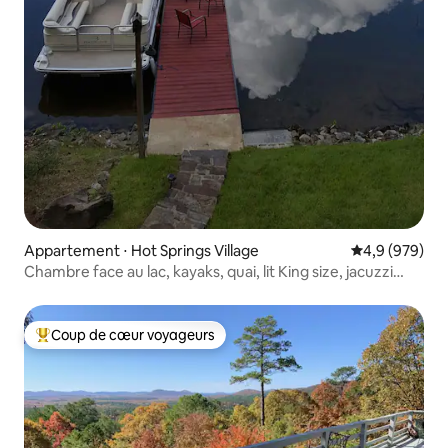
Appartement ⋅ Hot Springs Village
Évaluation mo
4,9 (979)
Chambre face au lac, kayaks, quai, lit King size, jacuzzi
privé
Coup de cœur voyageurs
Coups de cœur voyageurs les plus appréciés