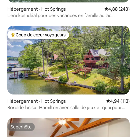
Hébergement ⋅ Hot Springs
Évaluation moy
4,88 (248)
L'endroit idéal pour des vacances en famille au lac
Hamilton
Coup de cœur voyageurs
Coups de cœur voyageurs les plus appréciés
Hébergement ⋅ Hot Springs
Évaluation moy
4,94 (113)
Bord de lac sur Hamilton avec salle de jeux et quai pour
bateau !
Superhôte
Superhôte