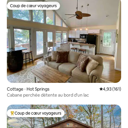
Coup de cœur voyageurs
Coup de cœur voyageurs
Cottage ⋅ Hot Springs
Évaluation moy
4,93 (161)
Cabane perchée détente au bord d'un lac
Coup de cœur voyageurs
Coups de cœur voyageurs les plus appréciés