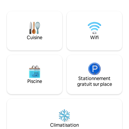
électrique). Rechargez-vous dans le luxe
maison de trois c
du lit Queen Size (étage principal) ou du
entièrement meub
lit King Size (loft). Renseignez-vous sur
toutes les commodités.
les locations de kayaks saisonnières ! À
facturons pas de 
22 min en voiture du centre-ville de Hot
venez avec votre 
Springs Divertissement + commodité -
mais nous vous d
Jeux de société - Téléviseurs connectés
amener plus de de
Cuisine
Wifi
- Tables de pique-nique au bord du lac et
les fêtes et les 
foyer commun - Vue sur l'eau Vous
ne sont pas autori
devez avoir 23 ans pour réserver.
Stationnement
Piscine
gratuit sur place
Climatisation