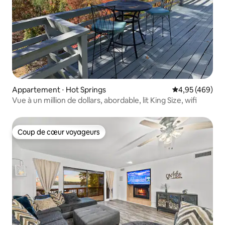
Appartement ⋅ Hot Springs
Évaluation moy
4,95 (469)
Vue à un million de dollars, abordable, lit King Size, wifi
Coup de cœur voyageurs
Coup de cœur voyageurs