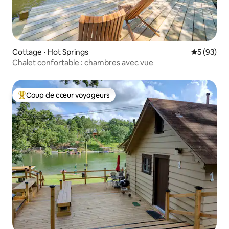
Cottage ⋅ Hot Springs
Évaluation
5 (93)
Chalet confortable : chambres avec vue
Coup de cœur voyageurs
Coups de cœur voyageurs les plus appréciés