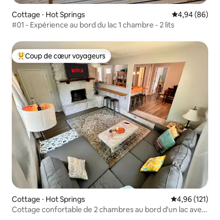
Cottage ⋅ Hot Springs
Évaluation mo
4,94 (86)
#01 - Expérience au bord du lac 1 chambre - 2 lits
Coup de cœur voyageurs
Coups de cœur voyageurs les plus appréciés
Cottage ⋅ Hot Springs
Évaluation moy
4,96 (121)
Cottage confortable de 2 chambres au bord d'un lac avec
jacuzzi et terrasse