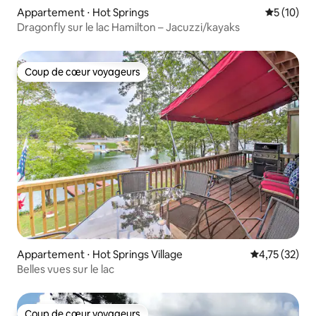
Appartement ⋅ Hot Springs
Évaluation
5 (10)
Dragonfly sur le lac Hamilton – Jacuzzi/kayaks
Coup de cœur voyageurs
Coup de cœur voyageurs
Appartement ⋅ Hot Springs Village
Évaluation mo
4,75 (32)
Belles vues sur le lac
Coup de cœur voyageurs