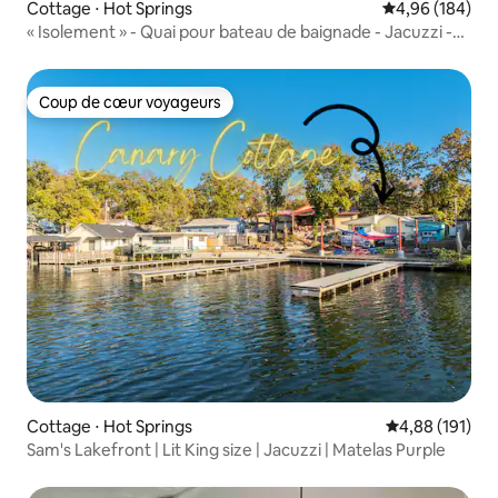
Cottage ⋅ Hot Springs
Évaluation moy
4,96 (184)
« Isolement » - Quai pour bateau de baignade - Jacuzzi -
Foyer
Coup de cœur voyageurs
Coup de cœur voyageurs
Cottage ⋅ Hot Springs
Évaluation moy
4,88 (191)
Sam's Lakefront | Lit King size | Jacuzzi | Matelas Purple