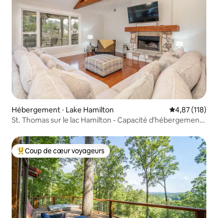
Hébergement ⋅ Lake Hamilton
Évaluation moy
4,87 (118)
St. Thomas sur le lac Hamilton - Capacité d'hébergement
de 10 personnes au bord du lac !
Coup de cœur voyageurs
Coups de cœur voyageurs les plus appréciés