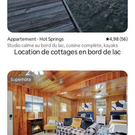
Appartement ⋅ Hot Springs
Évaluation mo
4,98 (56)
Studio calme au bord du lac, cuisine complète, kayaks
Location de cottages en bord de lac
Superhôte
Superhôte