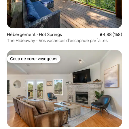
Hébergement ⋅ Hot Springs
Évaluation moy
4,88 (158)
The Hideaway - Vos vacances d'escapade parfaites
Coup de cœur voyageurs
Coup de cœur voyageurs