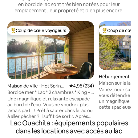
en bord de lac sont très bien notées pour leur
emplacement, leur propreté et bien plus encore.
Coup de cœur voyageurs
Coup de cœur 
Coups de cœur voyageurs les plus appréciés
Coups de cœur vo
Hébergement ⋅ Ho
Maison sur le lac B
Maison de ville ⋅ Hot Springs
Évaluation moyenne sur la base 
4,95 (234)
Hamilton
Venez jouer sur le
National Park
Bord de mer * Lac * 2 chambres * King +
vous détendre et p
Queen *
Une magnifique et relaxante escapade
un magnifique cou
au bord de l'eau. Vous ne voudrez plus
cette spacieuse m
jamais partir ! Prêt à sauter dans le lac ou
La maison est idé
à aller pêcher ? Il suffit de sortir. Après
tout ce que Hot Spr
Lac Ouachita : équipements populaires
une journée amusante à l'extérieur,
magasins, les res
détendez-vous avec un barbecue au
dans les locations avec accès au lac
Racing et le centre
coucher du soleil sur le balcon (gril
tous à moins de 1