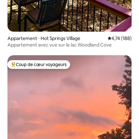
Appartement ⋅ Hot Springs Village
Évaluation moy
4,74 (188)
Appartement avec vue sur le lac Woodland Cove
Coup de cœur voyageurs
Coups de cœur voyageurs les plus appréciés