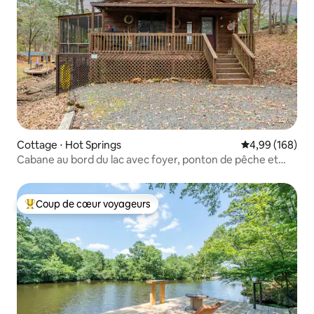
Cottage ⋅ Hot Springs
Évaluation moy
4,99 (168)
Cabane au bord du lac avec foyer, ponton de pêche et
kayaks
Coup de cœur voyageurs
Coups de cœur voyageurs les plus appréciés