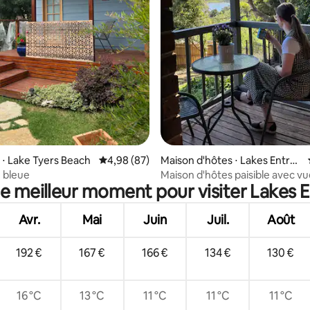
 la base de 67 commentaires : 4,94 sur 5
⋅ Lake Tyers Beach
Évaluation moyenne sur la base de 87 commen
4,98 (87)
Maison d'hôtes ⋅ Lakes Entran
ce
 bleue
Maison d'hôtes paisible avec vu
le meilleur moment pour visiter Lakes 
l'océan et le lac
Avr.
Mai
Juin
Juil.
Août
192 €
167 €
166 €
134 €
130 €
16 °C
13 °C
11 °C
11 °C
11 °C