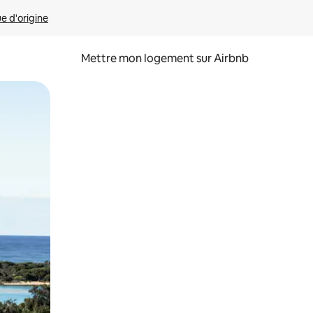
ue d'origine
Mettre mon logement sur Airbnb
sant glisser.