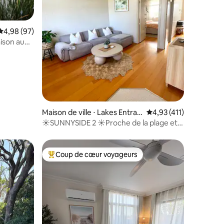
Évaluation moyenne sur la base de 97 commentaires : 4,98 sur 5
4,98 (97)
ison au
mmentaires : 5 sur 5
Maison de ville ⋅ Lakes Entran
Évaluation moyenne sur
4,93 (411)
ce
☀️SUNNYSIDE 2 ☀️Proche de la plage et
du centre-ville
Coup de cœur voyageurs
lus appréciés
Coups de cœur voyageurs les plus appréciés