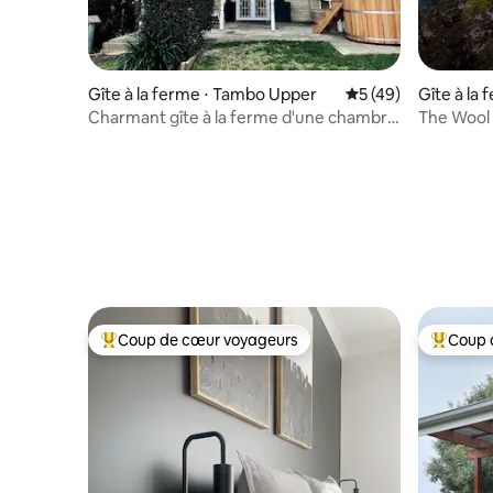
Gîte à la ferme ⋅ Tambo Upper
Évaluation moyenne
5 (49)
Gîte à la
Charmant gîte à la ferme d'une chambre
The Wool 
aménagé dans un réservoir d'eau
en 2023
Coup de cœur voyageurs
Coup 
Coups de cœur voyageurs les plus appréciés
Coups de