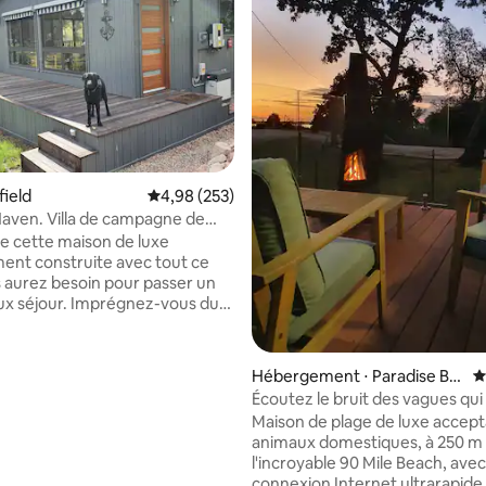
 la base de 170 commentaires : 4,91 sur 5
sfield
Évaluation moyenne sur la base de 253 commen
4,98 (253)
aven. Villa de campagne de
c deux chambres
de cette maison de luxe
ent construite avec tout ce
 aurez besoin pour passer un
ux séjour. Imprégnez-vous du
urne en vous relaxant dans le
mous extérieur dans cet
ent de « ciel étoilé ».
Hébergement ⋅ Paradise Be
É
vous devant le feu de bois et
ach
Écoutez le bruit des vagues qui
 du home cinéma UHD ou
sur le rivage.
Maison de plage de luxe accept
vous dans les attractions
animaux domestiques, à 250 m
 de la région ou visitez les
l'incroyable 90 Mile Beach, avec
 établissements vinicoles et les
connexion Internet ultrarapide 