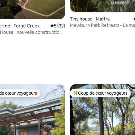
Tiny house ⋅ Maffra
Mewburn Park Retreats - La ma
 sur la base de 49 commentaires : 5 sur 5
 ferme ⋅ Forge Creek
Évaluation moyenne sur la base de 32 co
5 (32)
bord du lac
House : nouvelle construction
de cœur voyageurs
Coup de cœur voyageurs
 cœur voyageurs les plus appréciés
Coups de cœur voyageurs les p