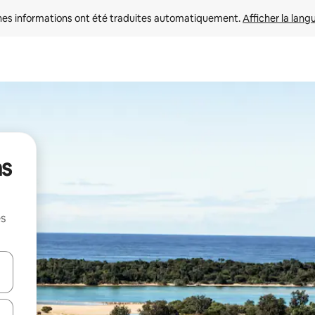
nes informations ont été traduites automatiquement. 
Afficher la lang
ns
es
hes vers le haut et vers le bas pour les parcourir ou en appuyant et en fai