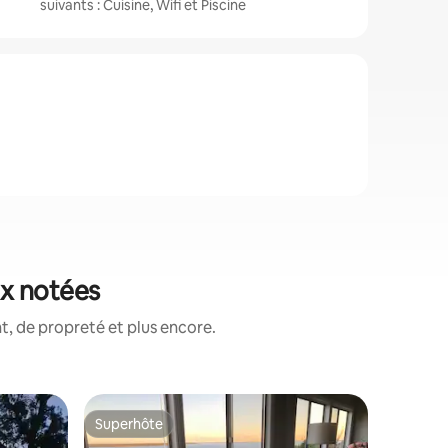
suivants : Cuisine, Wifi et Piscine
ux notées
, de propreté et plus encore.
Péniche 
Superhôte
Coup
Superhôte
Coups d
Inactif