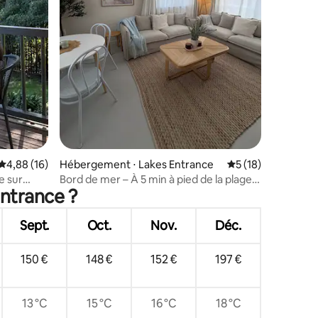
taires : 4,98 sur 5
Évaluation moyenne sur la base de 16 commentaires : 4,88 sur 5
4,88 (16)
Hébergement ⋅ Lakes Entrance
Évaluation moyenne
5 (18)
e sur
Bord de mer – À 5 min à pied de la plage –
Entrance ?
Emplacement central
Sept.
Oct.
Nov.
Déc.
150 €
148 €
152 €
197 €
13 °C
15 °C
16 °C
18 °C