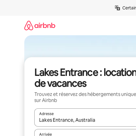
Aller
Certai
directement
au
contenu
Lakes Entrance : locatio
de vacances
Trouvez et réservez des hébergements uniqu
sur Airbnb
Adresse
Lorsque les résultats s'affichent, utilisez les flèc
Arrivée