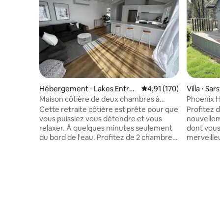
Hébergement ⋅ Lakes Entran
Évaluation moyenne sur
4,91 (170)
Villa ⋅ Sar
ce
Maison côtière de deux chambres à
Phoenix H
quelques minutes du bord de l'eau
luxe ave
Cette retraite côtière est prête pour que
Profitez 
vous puissiez vous détendre et vous
nouvellem
relaxer. À quelques minutes seulement
dont vous
du bord de l'eau. Profitez de 2 chambres
merveille
confortables, parfaites pour 2 couples ou
ciel noct
une famille de 5 personnes. À seulement
bain à re
15 minutes à pied de la ville au bord de
environnem
l'eau le long de l'esplanade ou à 2 minutes
Détendez-
en voiture de la célèbre plage de 90 Mile
profitez
Beach à Eastern Beach. Détendez-vous
immergez-
sur la terrasse ou sous le palmier après
naturelles
une journée bien remplie à la plage ou en
excellents