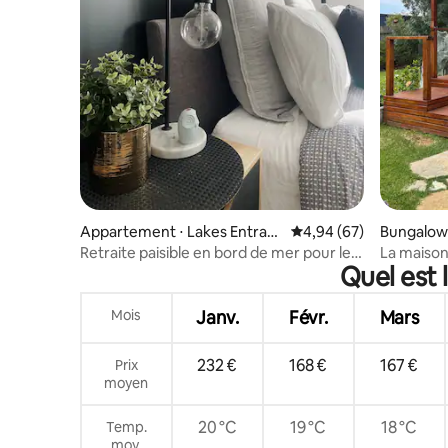
Appartement ⋅ Lakes Entran
Évaluation moyenne sur
4,94 (67)
Bungalow 
ce
Retraite paisible en bord de mer pour les
La maison
Quel est 
couples
Mois
Janv.
Févr.
Mars
232 €
168 €
167 €
Prix
moyen
20 °C
19 °C
18 °C
Temp.
moy.