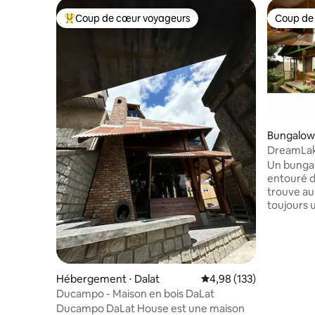
Coup de cœur voyageurs
Coup de
Coups de cœur voyageurs les plus appréciés
Coup de
Bungalow 
DreamLak
avec cuisi
Un bunga
entouré d'
trouve au 
toujours 
coucher du
parfait po
vous voul
l'intérieu
frais, vo
Hébergement ⋅ Dalat
Évaluation moyenne sur
4,98 (133)
vous asseo
Ducampo - Maison en bois DaLat
une tasse 
Ducampo DaLat House est une maison
magnifique