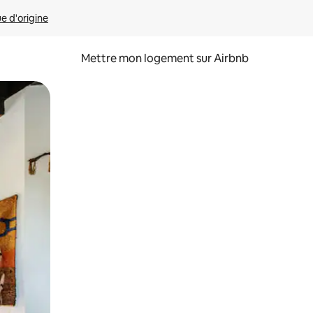
ue d'origine
Mettre mon logement sur Airbnb
sant glisser.