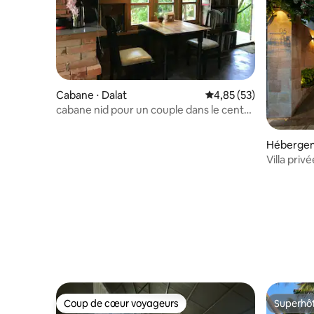
Cabane ⋅ Dalat
Évaluation moyenne su
4,85 (53)
cabane nid pour un couple dans le centre
de Dalat
Hébergem
Villa pri
Coup de cœur voyageurs
Superhô
Coup de cœur voyageurs
Superhô