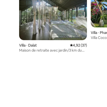
Villa ⋅ Ph
Villa Coc
Villa ⋅ Dalat
Évaluation moyenne su
4,92 (37)
Maison de retraite avec jardin/3 km du
marché de Dalat