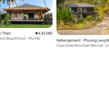
an Thiet
Évaluation moyenne sur la base de 48 comme
4,92 (48)
onut Beachfront - Mui Ne
Hébergement ⋅ Phuong Lang B
g
Casa Gaia Mountain Retreat : D
r la base de 37 commentaires : 4,92 sur 5