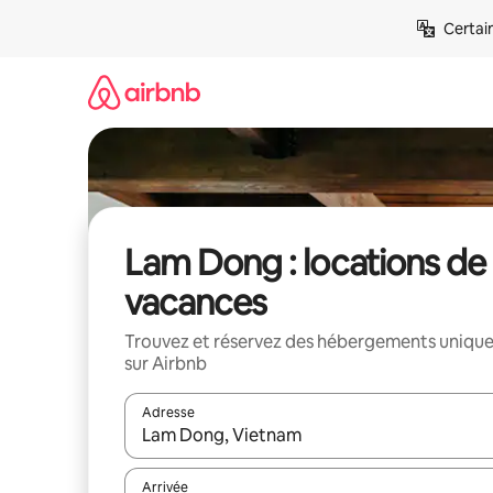
Aller
Certai
directement
au
contenu
Lam Dong : locations de
vacances
Trouvez et réservez des hébergements uniqu
sur Airbnb
Adresse
Lorsque les résultats s'affichent, utilisez les flèc
Arrivée