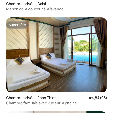
Chambre privée ⋅ Dalat
Maison de la douceur à la lavande
Superhôte
Superhôte
Chambre privée ⋅ Phan Thiet
Évaluation mo
4,84 (95)
Chambre familiale avec vue sur la piscine