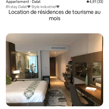
Appartement ⋅ Dalat
Évaluation mo
4,91 (33)
BY.stay Dalat♥️ Style industriel♥️
Location de résidences de tourisme au
mois