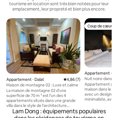
tourisme en location sont très bien notées pour leur
emplacement, leur propreté et bien plus encore.
Coup de cœur vo
Coup de cœur vo
Appartement ⋅ Da
Nuit noire dans le
Appartement ⋅ Dalat
Évaluation moyenne sur la bas
4,86 (7)
Appartement au p
Maison de montagne 02 : Luxe et calme
maison dans le cen
La maison de montagne 02 d'une
avec un design noir
superficie de 70 m ² est l'un des 4
minimaliste, avec 
appartements situés dans une grande
Emplacement cent
villa dans le style de l'architecture
marché, du super
Lam Dong : équipements populaires
française comprenant un salon, une
pub) avec cuisine 
cuisine, 2 chambres , 1 salle de bain .