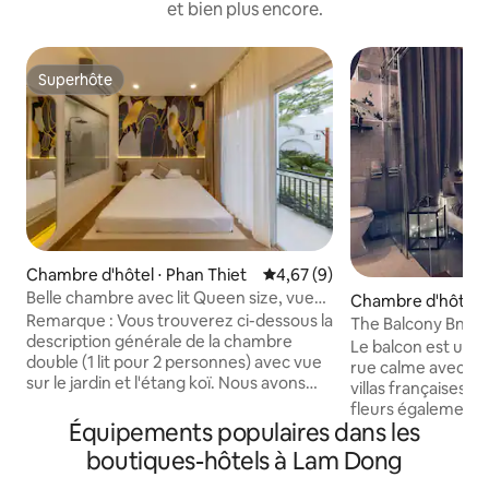
et bien plus encore.
Superhôte
Superhôte
Chambre d'hôtel ⋅ Phan Thiet
Évaluation moyenne sur la bas
4,67 (9)
Belle chambre avec lit Queen size, vue
Chambre d'hôtel ⋅
sur le jardin et petit déjeuner
Remarque : Vous trouverez ci-dessous la
The Balcony BnB (
description générale de la chambre
Le balcon est une p
double (1 lit pour 2 personnes) avec vue
rue calme avec b
sur le jardin et l'étang koï. Nous avons
villas françaises, 
4 chambres dans cette catégorie. Le
fleurs également.
prix que vous voyez actuellement est le
Équipements populaires dans les
minutes en moto d
tarif pour UNE chambre (adaptée pour 2
entouré de nombr
boutiques-hôtels à Lam Dong
personnes), petit déjeuner compris. La
d'alimentation et 
chambre standard Queen Cozy avec