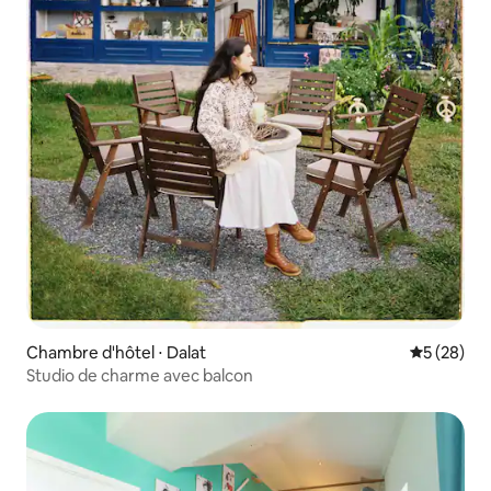
Chambre d'hôtel ⋅ Dalat
Évaluation
5 (28)
Studio de charme avec balcon