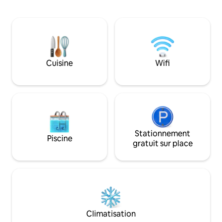
découvrir ❤️ Nous avons également un
petit déjeuner est la meilleure option de
bar Speakeasy qui 
prix à Mariné, adaptée aux clients qui
maison, pour ceux
veulent un endroit propre – bien rangé –
notre logement bé
économique pour séjourner. La
15 % de réduction 
chambre dispose d'une petite vue
d'une bonne ambi
confortable sur le jardin, juste assez
cool en ville : Th
Cuisine
Wifi
d'espace pour se reposer après une
dalat (nous trouve
journée à explorer Mui Ne.
gle)
Stationnement
Piscine
gratuit sur place
Climatisation