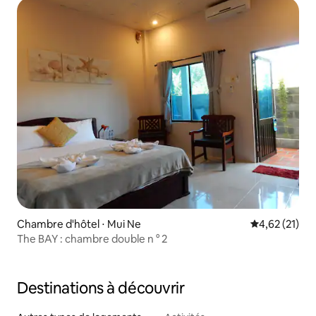
Chambre d'hôtel ⋅ Mui Ne
Évaluation mo
4,62 (21)
The BAY : chambre double n ° 2
Destinations à découvrir