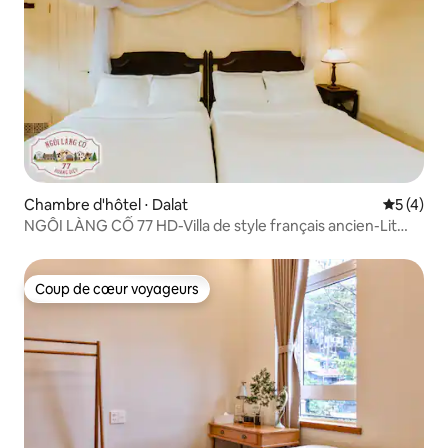
Chambre d'hôtel ⋅ Dalat
Évaluatio
5 (4)
NGÔI LÀNG CỔ 77 HD-Villa de style français ancien-Lit
jumeau
Coup de cœur voyageurs
Coup de cœur voyageurs