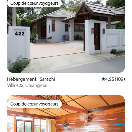
Coup de cœur voyageurs
Coup de cœur voyageurs
Hébergement ⋅ Saraphi
Évaluation moy
4,95 (109)
Villa 422, Chiangmai
Coup de cœur voyageurs
Coup de cœur voyageurs