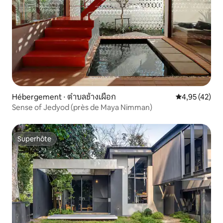
Hébergement ⋅ ตำบลช้างเผือก
Évaluation mo
4,95 (42)
Sense of Jedyod (près de Maya Nimman)
Superhôte
Superhôte