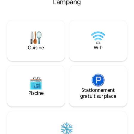
Lampang
Chiangmai.À 10 mi
climatiseur et d'un Wi-Fi rapide La
principales attractio
grande maison en ville, l'environnement
des restaurants, d
est très bon, l'emplacement est très
marchés nocturne
bon, il est très facile d'appeler un taxi, il y
10 minutes à pied
a de nombreux restaurants et cafés
Luang, à 10 minut
célèbres près de la maison, il est très
nocturne du samed
pratique de se rendre n'importe où à
du marché noctur
partir d'ici.La maison est située au portail
18 minutes à pied 
Cuisine
Wifi
arrière de l'université de Chiang Mai, au
Phae.10 minutes e
calme, propre et sûre.Les 4 lits de la
l'Université de Ch
maison sont tous de grands lits de
voiture de Nimma
1,8 x 2 m (des lits supplémentaires
comprend une cham
peuvent être ajoutés). Il y a le Wi-Fi, un
un espace de loisi
lave-linge, un sèche-linge, des
salle de bain privé
casseroles et de la vaisselle, tout est prêt
pour que vous puissiez cuisiner vos
Stationnement
Piscine
propres repas.La maison est à 50 m du 7-
gratuit sur place
11, à 500 m de l'Université de Chiang Mai,
à 8 km de l'aéroport, à 1,2 km du marché,
à 2 km de Nimman Road et à 3 km de la
vieille ville.La maison dispose d'une
surface habitable de 300 m², d'une
piscine extérieure de 8,4 x 3,4 m, d'un
garage et d'un jardin de 480 m².Il y a une