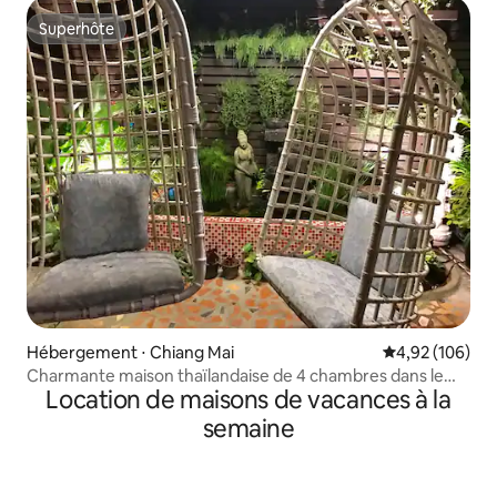
Superhôte
Superhôte
Hébergement ⋅ Chiang Mai
Évaluation moy
4,92 (106)
Charmante maison thaïlandaise de 4 chambres dans le
Location de maisons de vacances à la
centre de CM
semaine