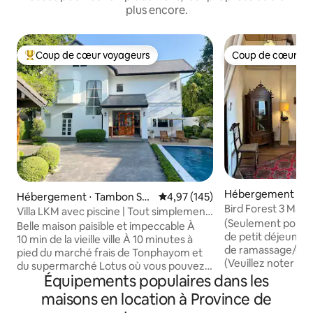
plus encore.
Coup de cœur voyageurs
Coup de cœur vo
Coups de cœur voyageurs les plus appréciés
Coup de cœur vo
Hébergement ⋅ T
Hébergement ⋅ Tambon Su
Évaluation moyenne sur la base 
4,97 (145)
ra Sing
Bird Forest 3 Mais
Thep
Villa LKM avec piscine | Tout simplement
ancien dans le cent
(Seulement pour 
charmante
Belle maison paisible et impeccable À
de Chiang Mai (10 
de petit déjeuner 
10 min de la vieille ville À 10 minutes à
principales attrac
de ramassage/dépô
pied du marché frais de Tonphayom et
(Veuillez noter qu'
du supermarché Lotus où vous pouvez
en bois et pas bo
Équipements populaires dans les
acheter des fruits frais, de la viande et
d'insonorisation) N
des légumes ! À 1 min du dépanneur 7-11
maisons en location à Province de
plein cœur de l'anc
Chaque chambre dispose d'un