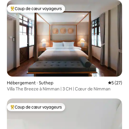
Coup de cœur voyageurs
Coups de cœur voyageurs les plus appréciés
Hébergement ⋅ Suthep
Évaluation
5 (27)
Villa The Breeze à Nimman | 3 CH | Cœur de Nimman
Coup de cœur voyageurs
Coups de cœur voyageurs les plus appréciés