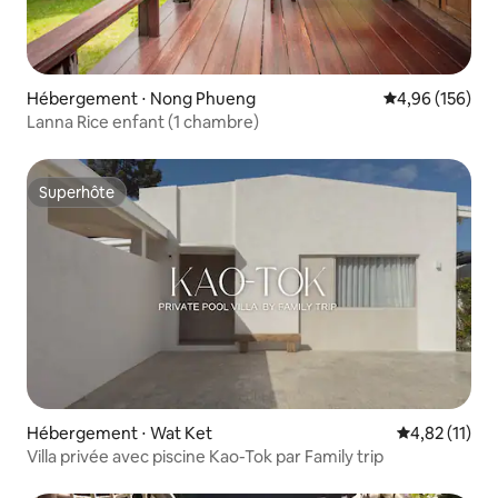
Hébergement ⋅ Nong Phueng
Évaluation moy
4,96 (156)
Lanna Rice enfant (1 chambre)
Superhôte
Superhôte
Hébergement ⋅ Wat Ket
Évaluation mo
4,82 (11)
Villa privée avec piscine Kao-Tok par Family trip