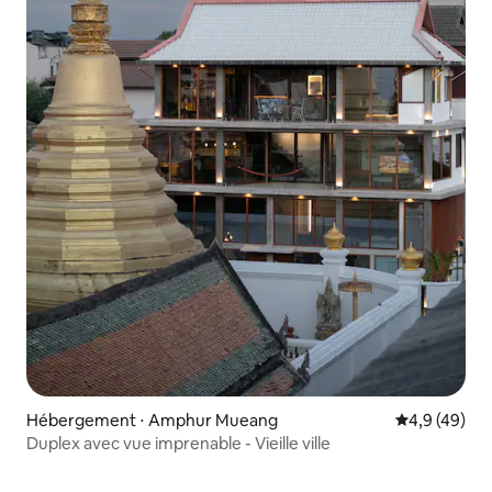
Hébergement ⋅ Amphur Mueang
Évaluation m
4,9 (49)
Duplex avec vue imprenable - Vieille ville