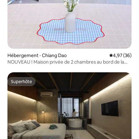
Hébergement ⋅ Chiang Dao
Évaluation mo
4,97 (36)
NOUVEAU ! Maison privée de 2 chambres au bord de la
rivière à Chiang Dao.
Superhôte
Superhôte