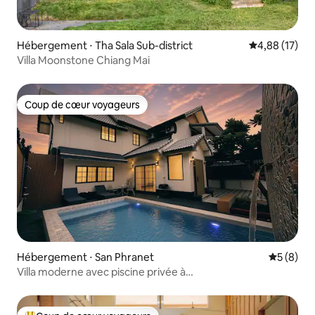
Hébergement ⋅ Tha Sala Sub-district
Évaluation mo
4,88 (17)
Villa Moonstone Chiang Mai
Coup de cœur voyageurs
Coup de cœur voyageurs
Hébergement ⋅ San Phranet
Évaluatio
5 (8)
Villa moderne avec piscine privée à
Chiang Mai | 4 chambres, 5 salles de bain | Idéale pour les
réunions de famille | Proche de l'aéroport de Chiang Mai,
accès facile aux transports, à 15 minutes de la vieille ville