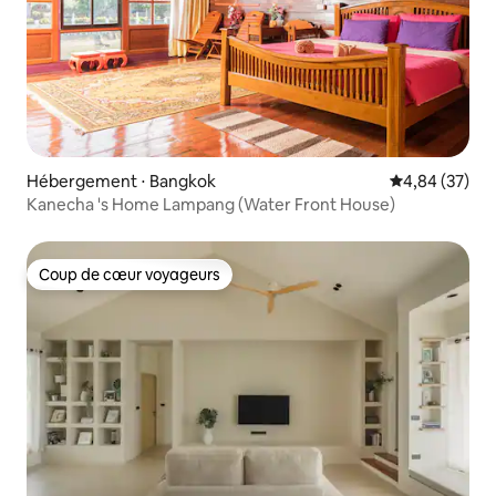
Hébergement ⋅ Bangkok
Évaluation mo
4,84 (37)
Kanecha 's Home Lampang (Water Front House)
Coup de cœur voyageurs
Coup de cœur voyageurs