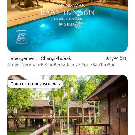
Hébergement ⋅ Chang Phueak
Évaluation mo
4,94 (34)
5 mins Nimman•5 KingBeds•JacuzziPool•BanTonSon
Coup de cœur voyageurs
Coup de cœur voyageurs