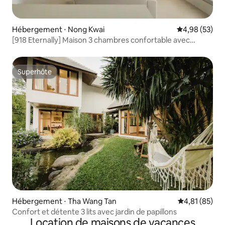
Hébergement ⋅ Nong Kwai
Évaluation mo
4,98 (53)
[918 Eternally] Maison 3 chambres confortable avec
purificateur d'air
Superhôte
Superhôte
Hébergement ⋅ Tha Wang Tan
Évaluation mo
4,81 (85)
Confort et détente 3 lits avec jardin de papillons
Location de maisons de vacances