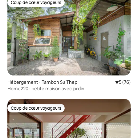
Coup de cœur voyageurs
Coup de cœur voyageurs
Hébergement ⋅ Tambon Su Thep
Évaluation
5 (76)
Home220 : petite maison avec jardin
Coup de cœur voyageurs
Coup de cœur voyageurs