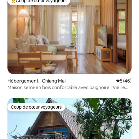
Coup de cœur voyageurs
Coups de cœur voyageurs les plus appréciés
Hébergement ⋅ Chiang Mai
Évaluation
5 (46)
Maison semi-en bois confortable avec baignoire | Vieille
ville
Coup de cœur voyageurs
Coup de cœur voyageurs