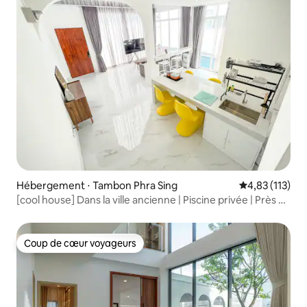
Hébergement ⋅ Tambon Phra Sing
Évaluation moy
4,83 (113)
[cool house] Dans la ville ancienne | Piscine privée | Près de
la porte de Tapae
Coup de cœur voyageurs
Coup de cœur voyageurs