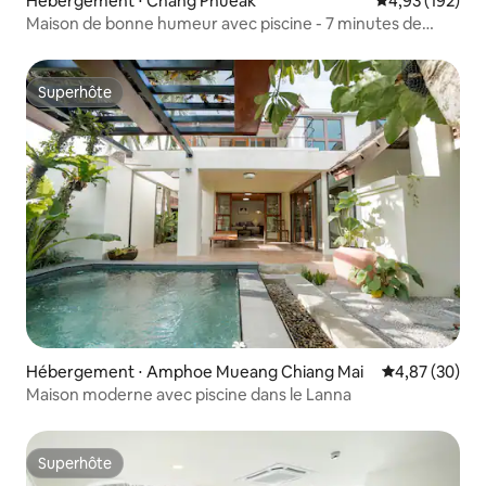
Hébergement ⋅ Chang Phueak
Évaluation moy
4,93 (192)
Maison de bonne humeur avec piscine - 7 minutes de
Nimman
Superhôte
Superhôte
Hébergement ⋅ Amphoe Mueang Chiang Mai
Évaluation mo
4,87 (30)
Maison moderne avec piscine dans le Lanna
Superhôte
Superhôte