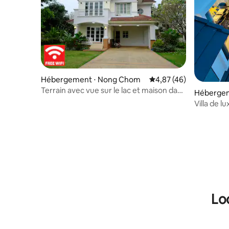
Hébergement ⋅ Nong Chom
Évaluation moyenne sur
4,87 (46)
Terrain avec vue sur le lac et maison dans
Hébergem
le village de Chonlada à Chiang Mai
Villa de l
Chang Klan
Chiang Mai
décorati
Lo