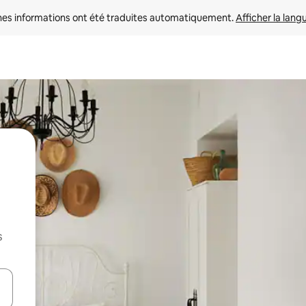
nes informations ont été traduites automatiquement. 
Afficher la lang
s
hes vers le haut et vers le bas pour les parcourir ou en appuyant et en fai