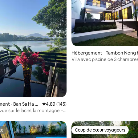
sur la base de 20 commentaires : 5 sur 5
Hébergement ⋅ Tambon Nong 
i
Villa avec piscine de 3 chambre
Tapemun à Chiang Mai près du 
ville.
ent ⋅ Ban Sa Ha K
Évaluation moyenne sur la base de 145 commen
4,89 (145)
 vue sur le lac et la montagne –
chaudes de ChiangMai
te
Coup de cœur voyageurs
te
Coup de cœur voyageurs