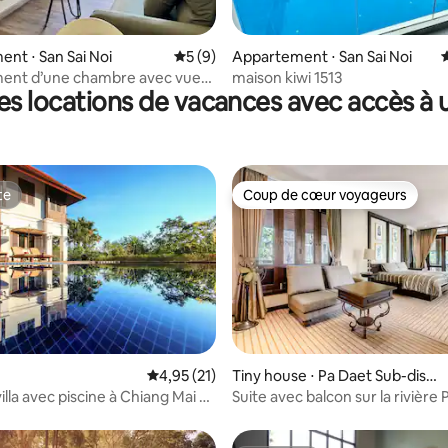
nt ⋅ San Sai Noi
Évaluation moyenne sur la base de 9 co
5 (9)
Appartement ⋅ San Sai Noi
ent d’une chambre avec vue
maison kiwi 1513
es locations de vacances avec accès à u
cine à Chiang Mai | Centre
l Central à 5 minutes à
rasse | Possibilité de
 Trois grandes piscines
te
Coup de cœur voyageurs
te
Coup de cœur voyageurs
r la base de 32 commentaires : 4,91 sur 5
Évaluation moyenne sur la base de 21 comme
4,95 (21)
Tiny house ⋅ Pa Daet Sub-distr
ict
lla avec piscine à Chiang Mai à
Suite avec balcon sur la rivière P
terrain de golf
quelques minutes de la vieille vi