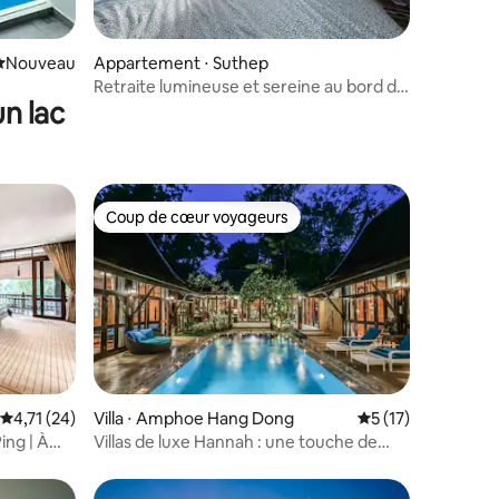
mmentaires : 5 sur 5
Nouvel hébergement
Nouveau
Appartement ⋅ Suthep
Retraite lumineuse et sereine au bord du
n lac
lac | 2 balcons
Coup de cœur voyageurs
Coup de cœur voyageurs
ntaires : 4,95 sur 5
Évaluation moyenne sur la base de 24 commentaires : 4,71 sur 5
4,71 (24)
Villa ⋅ Amphoe Hang Dong
Évaluation moyenne
5 (17)
ing | À
Villas de luxe Hannah : une touche de
lle
luxe thaïlandais