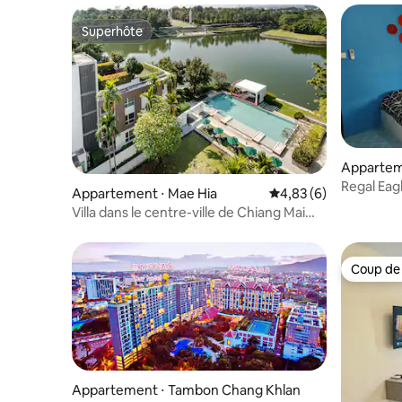
Superhôte
Superhôte
Appartem
Regal Eag
Appartement ⋅ Mae Hia
Évaluation moyenne s
4,83 (6)
bain et c
Villa dans le centre-ville de Chiang Mai
Appartement haut de gamme avec
grande piscine et balcon (location
mensuelle)
Coup de
Coup de
Appartement ⋅ Tambon Chang Khlan