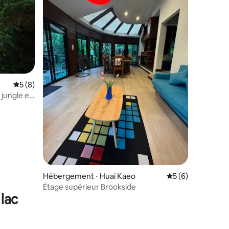
Évaluation moyenne sur la base de 8 commentaires : 5 sur 5
5 (8)
 jungle en
Hébergement ⋅ Huai Kaeo
Évaluation moyenn
5 (6)
Étage supérieur Brookside
lac