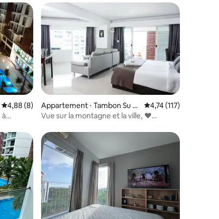
Évaluation moyenne sur la base de 8 commentaires : 4,88 sur 5
4,88 (8)
Appartement ⋅ Tambon Su T
Évaluation moyenne su
4,74 (117)
hep
 à
Vue sur la montagne et la ville, ❤
ortable
2 balcons, piscine