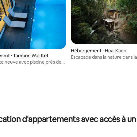
 la base de 46 commentaires : 4,87 sur 5
Hébergement ⋅ Huai Kaeo
ent ⋅ Tambon Wat Ket
Escapade dans la nature dans la
uxe neuve avec piscine près de
cascade en 2 chambres
 Road dans la vieille ville de
, 4 chambres, 5 salles de bain,
on moderne 05
cation d'appartements avec accès à un 