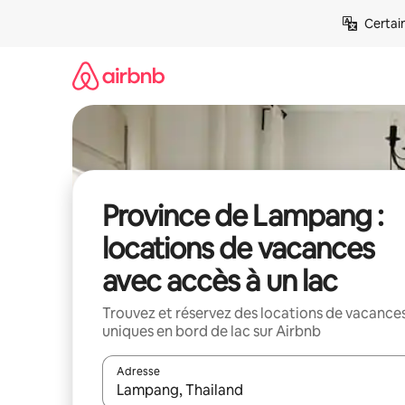
Aller
Certai
directement
au
contenu
Province de Lampang :
locations de vacances
avec accès à un lac
Trouvez et réservez des locations de vacance
uniques en bord de lac sur Airbnb
Adresse
Lorsque les résultats s'affichent, utilisez les flèc