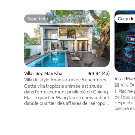
Superhôte
Coup de
Superhôte
Coup de
Villa ⋅ Sop Mae Kha
Évaluation moyenne sur
4,84 (43)
Villa ⋅ Ma
Villa de style Anantara avec 5 chambres
2️⃣ Villa 
et une grande piscine/Vue célèbre sur
Cette villa tropicale animée est située
neuve et 
1. Piscin
internet/Près du centre-
dans l'emplacement privilégié de Chiang
ville de C
de l'eau 
ville/Gouvernante chinoise/Vue privée
Mai, le quartier WangTan se chevauchant
designer.
respectue
sur le lac/Transfert aéroport pour les
dans le quartier des affaires de l'aéroport
Recomman
piscine e
réservations de trois jours.
est parfait pour les grands groupes et les
Facebook
les jours, 
réunions en famille ou entre amis.La villa
Jardin priv
est équipée d'une variété d'installations,
régulièrem
y compris une grande piscine, un
2 places
jacuzzi.Disponible pour tous vos