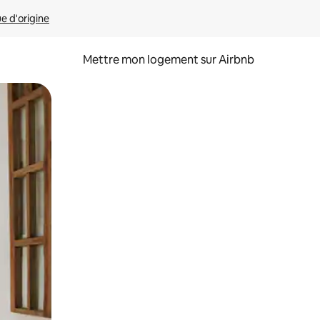
ue d'origine
Mettre mon logement sur Airbnb
sant glisser.