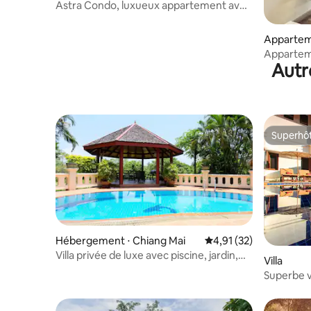
Astra Condo, luxueux appartement avec
vue panoramique et grande fenêtre,
grande chambre ⑤ piscine à
Apparteme
débordement au dernier étage, salle de
Appartem
sport @ aide au voyage
Autr
sur la pis
commercia
pied | Ter
cuisiner |
Superhô
Superhô
Hébergement ⋅ Chiang Mai
Évaluation moyenne su
4,91 (32)
Villa privée de luxe avec piscine, jardin,
Villa
3200 m²
Superbe vi
côté d'un 