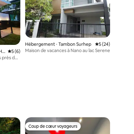
Hébergement ⋅ Tambon Surhep
Évaluation moyenne
5 (24)
Maison de vacances à Nano au lac Serene
Ho
Évaluation moyenne sur la base de 6 commentaires : 5 sur 5
5 (6)
s près de
centre-
taires : 4,89 sur 5
Coup de cœur voyageurs
Coup de cœur voyageurs