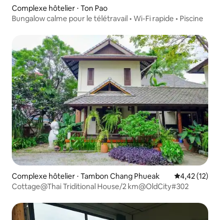
Complexe hôtelier ⋅ Ton Pao
Bungalow calme pour le télétravail • Wi-Fi rapide • Piscine
Complexe hôtelier ⋅ Tambon Chang Phueak
Évaluation mo
4,42 (12)
Cottage@Thai Triditional House/2 km@OldCity#302