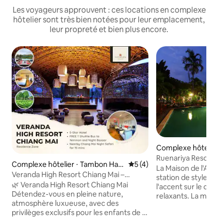
Les voyageurs approuvent : ces locations en complexe
hôtelier sont très bien notées pour leur emplacement,
leur propreté et bien plus encore.
Complexe hôtelier
Ruenariya Resort Vi
Complexe hôtelier ⋅ Tambon Han
Évaluation moyenne sur la 
5 (4)
La Maison de l'Ari
g Dong
Veranda High Resort Chiang Mai –
station de style b
MGallery
🌿 Veranda High Resort Chiang Mai
l'accent sur le con
Détendez-vous en pleine nature,
relaxants. La mais
atmosphère luxueuse, avec des
parfum de million
privilèges exclusifs pour les enfants de la
fournissent un se