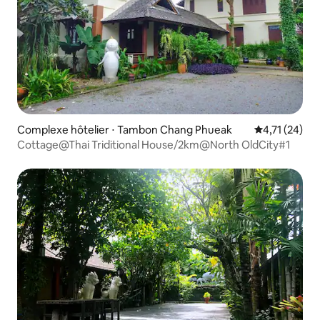
Complexe hôtelier ⋅ Tambon Chang Phueak
Évaluation mo
4,71 (24)
Cottage@Thai Triditional House/2km@North OldCity#1