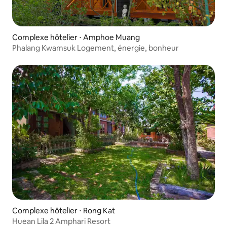
Complexe hôtelier ⋅ Amphoe Muang
Phalang Kwamsuk Logement, énergie, bonheur
Complexe hôtelier ⋅ Rong Kat
Huean Lila 2 Amphari Resort