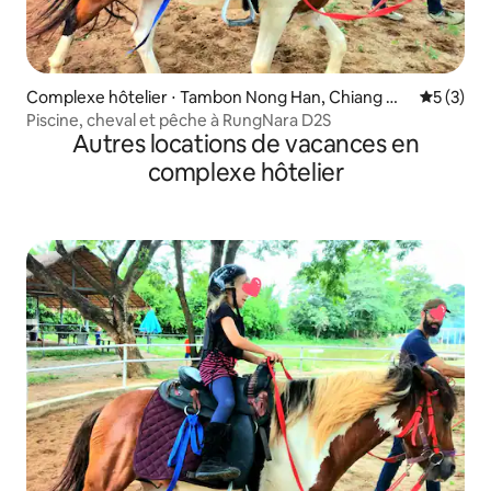
Complexe hôtelier ⋅ Tambon Nong Han, Chiang Ma
Évaluatio
5 (3)
i
Piscine, cheval et pêche à RungNara D2S
Autres locations de vacances en
complexe hôtelier