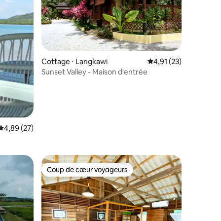
ntaires : 4,77 sur 5
Cottage ⋅ Langkawi
Évaluation moyenne su
4,91 (23)
Sunset Valley - Maison d'entrée
Évaluation moyenne sur la base de 27 commentaires : 4,89 sur 5
4,89 (27)
Coup de cœur voyageurs
Coup de cœur voyageurs