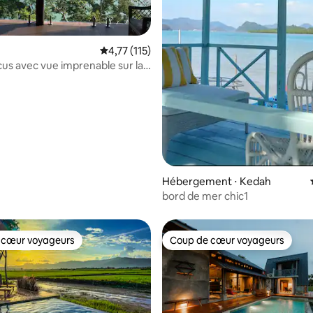
Évaluation moyenne sur la base de 115 comme
4,77 (115)
scus avec vue imprenable sur la
 sur la base de 48 commentaires : 5 sur 5
Hébergement ⋅ Kedah
bord de mer chic1
 cœur voyageurs
Coup de cœur voyageurs
 cœur voyageurs
Coup de cœur voyageurs