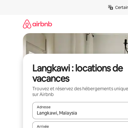
Aller
Certai
directement
au
contenu
Langkawi : locations de
vacances
Trouvez et réservez des hébergements uniqu
sur Airbnb
Adresse
Lorsque les résultats s'affichent, utilisez les flèc
Arrivée