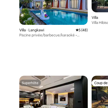
Villa
Villa Hibi
mer
Villa ⋅ Langkawi
Évaluation moyenne
5 (48)
Piscine privée/barbecue/karaoké •
9 chambres 26 personnes • Près de
Cenang
Superhôte
Coup de
Superhôte
Coup de