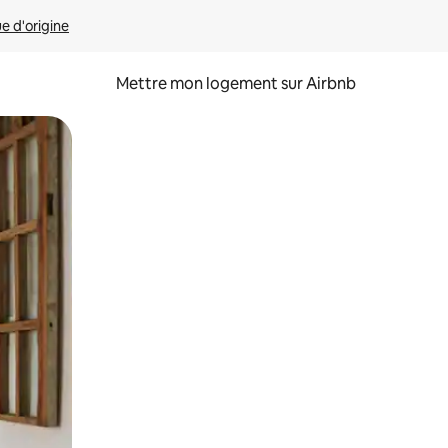
ue d'origine
Mettre mon logement sur Airbnb
sant glisser.