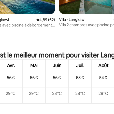
Villa ⋅ Langkawi
ngkawi
Évaluation moyenne sur la base de 62 commen
4,89 (62)
Villa 2 chambres avec piscine pr
vée avec piscine à débordement
 la base de 54 commentaires : 4,94 sur 5
vue sur les rizières
pi
st le meilleur moment pour visiter Lan
Avr.
Mai
Juin
Juil.
Août
56 €
56 €
56 €
53 €
54 €
29 °C
29 °C
28 °C
28 °C
28 °C