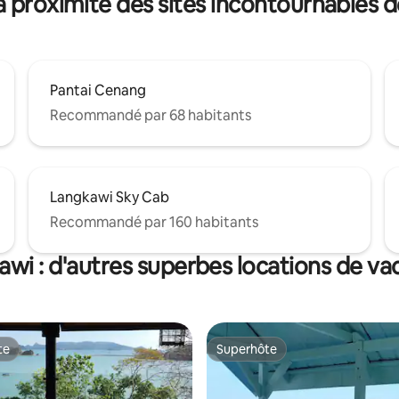
à proximité des sites incontournables 
aissez ULU vous suffire.
Pantai Cenang
Recommandé par 68 habitants
Langkawi Sky Cab
Recommandé par 160 habitants
wi : d'autres superbes locations de v
te
Superhôte
te
Superhôte