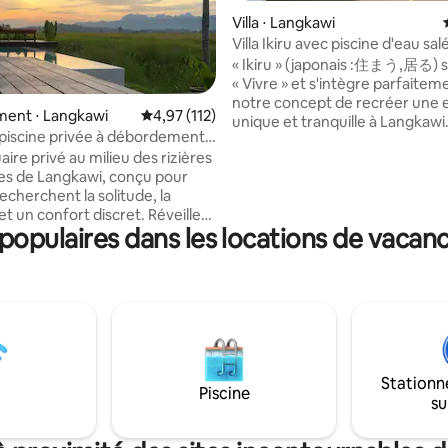
 la base de 67 commentaires : 4,94 sur 5
Villa ⋅ Langkawi
Villa Ikiru avec piscine d'eau sal
chambres, à 5 min de la plage
« Ikiru » (japonais :住まう,居る) s
« Vivre » et s'intègre parfaitem
notre concept de recréer une
ent ⋅ Langkawi
Évaluation moyenne sur la base de 112 comme
4,97 (112)
unique et tranquille à Langkawi. En tan
c piscine privée à débordement à
qu'entreprise de conception et
ire privé au milieu des rizières
construction établie à Langkaw
es de Langkawi, conçu pour
Builders, nous avons incorporé
echerchent la solitude, la
inspirations de conception japo
n confort discret. Réveillez-
dans notre « Collection Ikiru » 
opulaires dans les locations de vacan
 une vue imprenable sur la
donner des touches avec bea
 montagnes Mahsuri et les
d'espace et de confort. Avec so
Votre piscine privée à
paysager luxuriant, sa piscine d
ent flotte au-dessus des
et ses lits somptueux, idéaleme
la tombée de la nuit, le ciel
à Tengah Beach, cette villa est
mbré et les montagnes se
de vacances idéal pour la famille
en silhouette. Élu Coup de
amis.
geurs et classé parmi les 10 %
Stationn
nts les plus appréciés sur
Piscine
su
endez-vous juste à côté, au
ngkawi, pour un repas local
ue, ou restez simplement sur