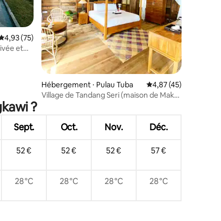
Évaluation moyenne sur la base de 75 commentaires : 4,93 sur 5
4,93 (75)
taires : 4,89 sur 5
ivée et
Hébergement ⋅ Pulau Tuba
Évaluation moyenne su
4,87 (45)
Village de Tandang Seri (maison de Mak
gkawi ?
Andak)
Sept.
Oct.
Nov.
Déc.
52 €
52 €
52 €
57 €
28 °C
28 °C
28 °C
28 °C