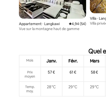
Villa ⋅ La
Villa pri
Appartement ⋅ Langkawi
Évaluation moyenne sur
4,94 (54)
par Ulu Se
Vue sur la montagne haut de gamme
Quel e
Mois
Janv.
Févr.
Mars
57 €
61 €
58 €
Prix
moyen
28 °C
29 °C
29 °C
Temp.
moy.