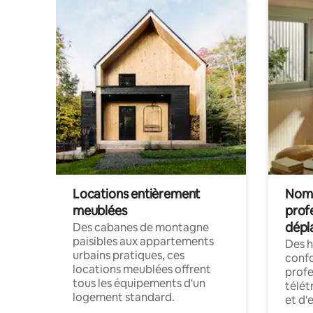
Locations entièrement
Noma
meublées
prof
dépl
Des cabanes de montagne
paisibles aux appartements
Des 
urbains pratiques, ces
confo
locations meublées offrent
profe
tous les équipements d'un
télét
logement standard.
et d'