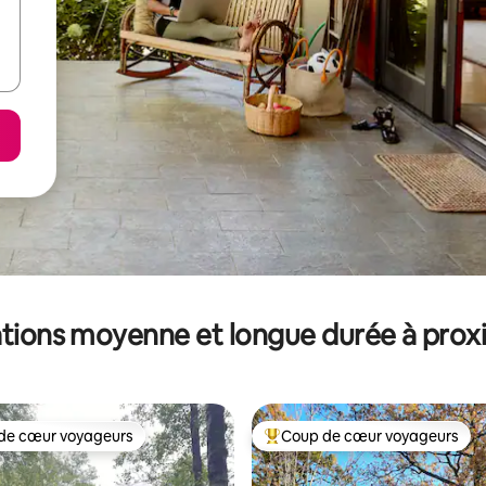
tions moyenne et longue durée à prox
de cœur voyageurs
Coup de cœur voyageurs
 cœur voyageurs les plus appréciés
Coups de cœur voyageurs les p