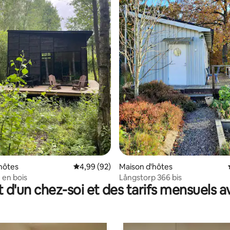
 la base de 146 commentaires : 4,91 sur 5
hôtes
Évaluation moyenne sur la base de 92 commen
4,99 (92)
Maison d'hôtes
 en bois
Långstorp 366 bis
t d'un chez-soi et des tarifs mensuels 