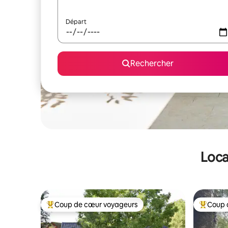
Départ
Rechercher
Loca
Coup de cœur voyageurs
Coup 
Coups de cœur voyageurs les plus appréciés
Coups de