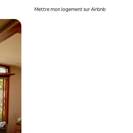
Mettre mon logement sur Airbnb
sant glisser.