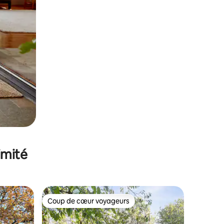
imité
Coup de cœur voyageurs
lus appréciés
Coup de cœur voyageurs