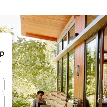
rp
z
hes vers le haut et vers le bas pour les parcourir ou en appuyant et en fai