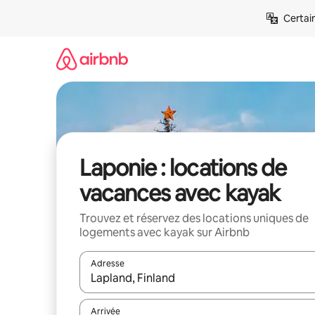
Aller
Certai
directement
au
contenu
Laponie : locations de
vacances avec kayak
Trouvez et réservez des locations uniques de
logements avec kayak sur Airbnb
Adresse
Lorsque les résultats s'affichent, utilisez les flèc
Arrivée