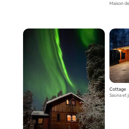
Maison de
forêt sau
Cottage
Sauna et 
bord de r