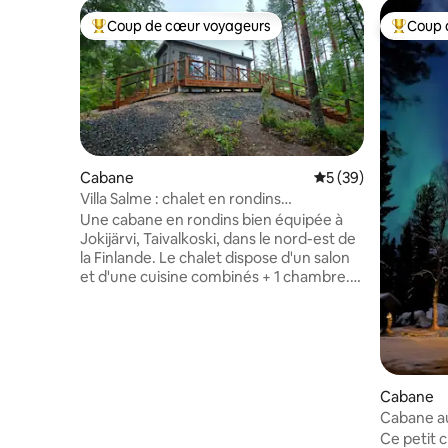
Coup de cœur voyageurs
Coup 
Coups de cœur voyageurs les plus appréciés
Coups de
Cabane
Évaluation moyenne 
5 (39)
Villa Salme : chalet en rondins
confortable au bord du lac + plage privée
Une cabane en rondins bien équipée à
Jokijärvi, Taivalkoski, dans le nord-est de
la Finlande. Le chalet dispose d'un salon
et d'une cuisine combinés + 1 chambre.
Pendant l'été, une chambre mansardée
avec un lit double est également utilisée.
L'utilisation d'un bateau à rames, d'un
canoë indien et de 2 planches de paddle
ainsi que l'utilisation du barbecue et du
bois de chauffage sont inclus dans le
Cabane
loyer. Vous pouvez également louer
Cabane au
1 kayak simple séparément, prix de
Ce petit c
location 20 €/jour. Plage peu profonde à