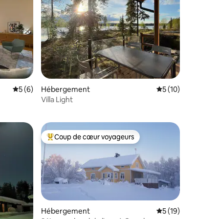
Évaluation moyenne sur la base de 6 commentaires : 5 sur 5
5 (6)
Hébergement
Évaluation moyenne
5 (10)
Villa Light
Coup de cœur voyageurs
Coups de cœur voyageurs les plus appréciés
Hébergement
Évaluation moyenne
5 (19)