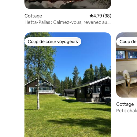
Cottage
Évaluation moyenne su
4,79 (38)
Hetta-Pallas : Calmez-vous, revenez aux
sources dans un chalet
Coup de cœur voyageurs
Coup de
Coup de cœur voyageurs
Coup de
Cottage
Petit cha
au bord d