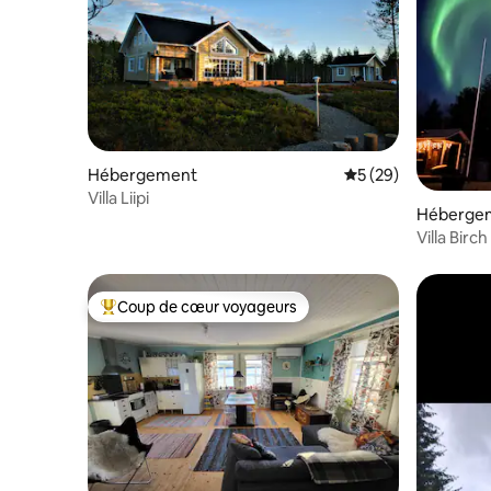
Hébergement
Évaluation moyenne 
5 (29)
Villa Liipi
Héberge
Villa Birch
Coup de cœur voyageurs
Coups de cœur voyageurs les plus appréciés