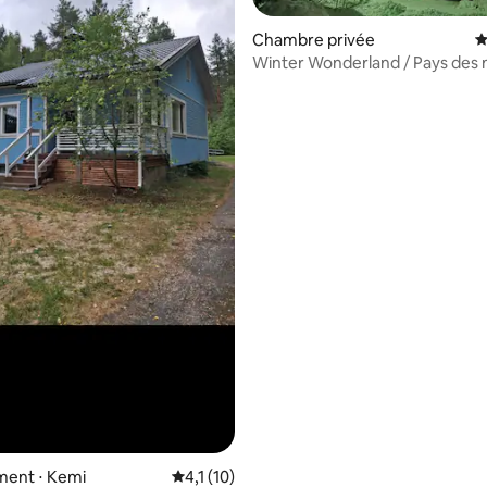
 la base de 50 commentaires : 4,94 sur 5
Chambre privée
É
Winter Wonderland / Pays des 
d'hiver
ent ⋅ Kemi
Évaluation moyenne sur la base de 10 comm
4,1 (10)