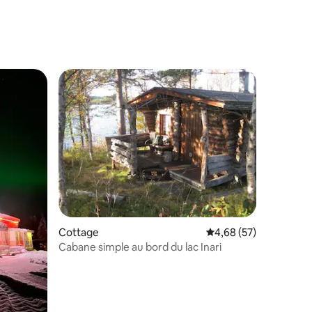
ntaires : 4,44 sur 5
Cottage
Évaluation moyenne su
4,68 (57)
Cabane simple au bord du lac Inari