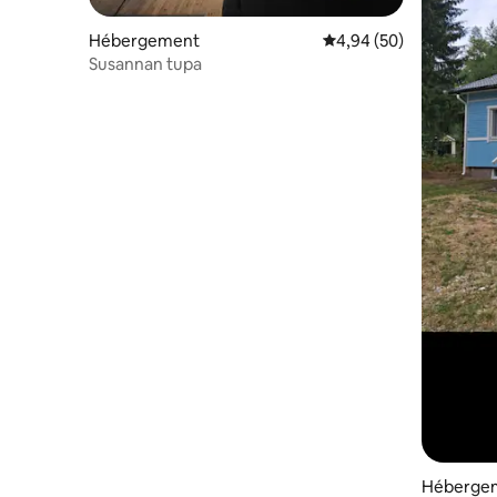
Hébergement
Évaluation moyenne sur
4,94 (50)
Susannan tupa
Hébergem