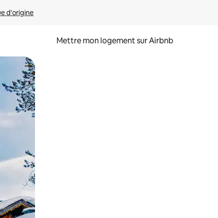
ue d'origine
Mettre mon logement sur Airbnb
sant glisser.