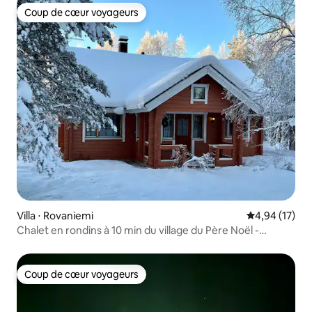
Coup de cœur voyageurs
Coup de cœur voyageurs
Villa ⋅ Rovaniemi
Évaluation mo
4,94 (17)
Chalet en rondins à 10 min du village du Père Noël -
3 chambres - Sauna
Coup de cœur voyageurs
Coup de cœur voyageurs