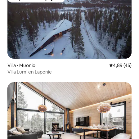
Coup de cœur voyageurs
Villa ⋅ Muonio
Évaluation mo
4,89 (45)
Villa Lumi en Laponie