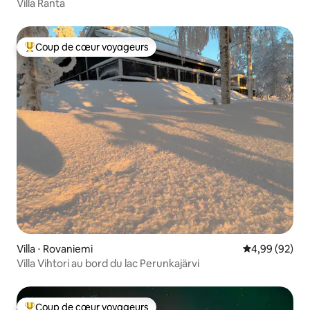
Villa Ranta
Coup de cœur voyageurs
Coups de cœur voyageurs les plus appréciés
Villa ⋅ Rovaniemi
Évaluation mo
4,99 (92)
Villa Vihtori au bord du lac Perunkajärvi
Coup de cœur voyageurs