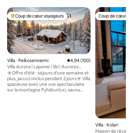
Coup de cœur voyageurs
Coup de cœur vo
Coups de cœur voyageurs les plus appréciés
Coup de cœur vo
Villa ⋅ Pelkosenniemi
Évaluation moyenne sur la base 
4,94 (100)
Villa Aurora | Laponie | Ski | Aurores
boréales
☀️Offre d'été : séjours d'une semaine et
plus, jacuzzi inclus pendant 2 jours☀️ Villa
spacieuse avec une vue spectaculaire
sur la montagne Pyhätunturi, sauna
« toujours prêt » avec un löyly doux.
Jacuzzi extérieur en service (auto-
chauffant, en supplément). À seulement
3,5 km de la station de ski de Pyhä. Peut
accueillir jusqu'à 11 personnes. Les
séjours d'une semaine et plus
Villa ⋅ Kolari
comprennent 2 forfaits de ski adulte
Maison de rêve à Yl