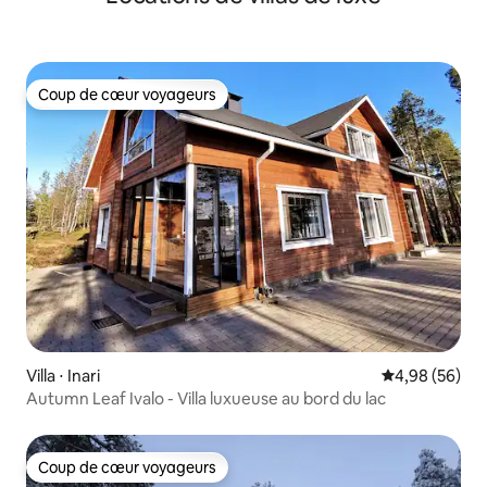
Coup de cœur voyageurs
Coup de cœur voyageurs
Villa ⋅ Inari
Évaluation mo
4,98 (56)
Autumn Leaf Ivalo - Villa luxueuse au bord du lac
Coup de cœur voyageurs
Coup de cœur voyageurs