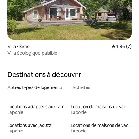
Villa ⋅ Simo
Évaluation m
4,86 (7)
Villa écologique paisible
Destinations à découvrir
Autres types de logements
Activités
Locations adaptées aux familles
Location de maisons de vacances
Laponie
Laponie
Locations avec jacuzzi
Locations de maisons de vacances
Laponie
Laponie