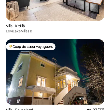
Villa ⋅ Kittilä
LeviLakeVillas B
Coup de cœur voyageurs
Coups de cœur voyageurs les plus appréciés
Villa ⋅ Rovaniemi
Évaluation mo
4,97 (77)