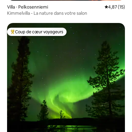
Villa ⋅ Pelkosenniemi
Évaluation mo
4,87 (15)
Kimmelvilla - La nature dans votre salon
Coup de cœur voyageurs
Coups de cœur voyageurs les plus appréciés