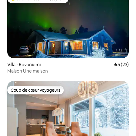
Coups de cœur voyageurs les plus appréciés
Villa ⋅ Rovaniemi
Évaluation
5 (23)
Maison Une maison
Coup de cœur voyageurs
Coup de cœur voyageurs