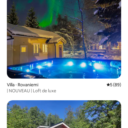
Villa ⋅ Rovaniemi
Évaluation
5 (89)
| NOUVEAU | Loft de luxe