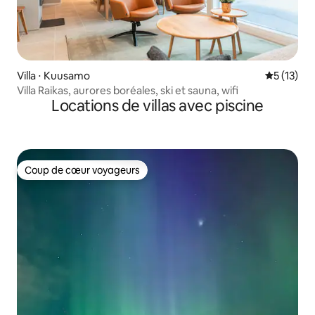
Villa ⋅ Kuusamo
Évaluation
5 (13)
Villa Raikas, aurores boréales, ski et sauna, wifi
Locations de villas avec piscine
Coup de cœur voyageurs
Coup de cœur voyageurs