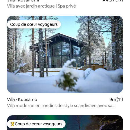
Villa avec jardin arctique | Spa privé
Coup de cœur voyageurs
Coup de cœur voyageurs
Villa ⋅ Kuusamo
Évaluatio
5 (11)
Villa moderne en rondins de style scandinave avec sa
propre plage
Coup de cœur voyageurs
Coups de cœur voyageurs les plus appréciés