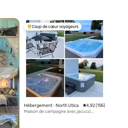
Coup de cœur voyageurs
Coups de cœur voyageurs les plus appréciés
taires : 4,94 sur 5
Hébergement ⋅ North Utica
Évaluation moyenne sur
4,92 (156)
Maison de campagne avec jacuzzi
extérieur près de Starved Rock