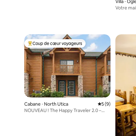
Villa ⋅ Og
Votre mai
Rock !
Coup de cœur voyageurs
Coups de cœur voyageurs les plus appréciés
Cabane ⋅ North Utica
Évaluation moyenn
5 (9)
NOUVEAU ! The Happy Traveler 2.0 –
Chalet à Starved Rock