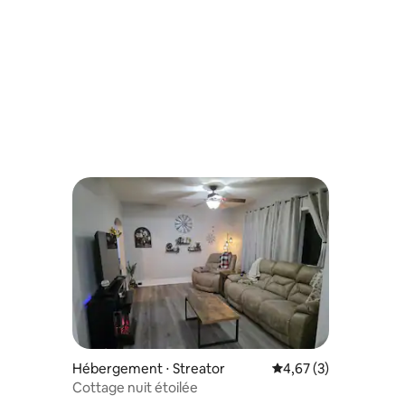
Hébergement ⋅ Streator
Évaluation moyenne s
4,67 (3)
Cottage nuit étoilée