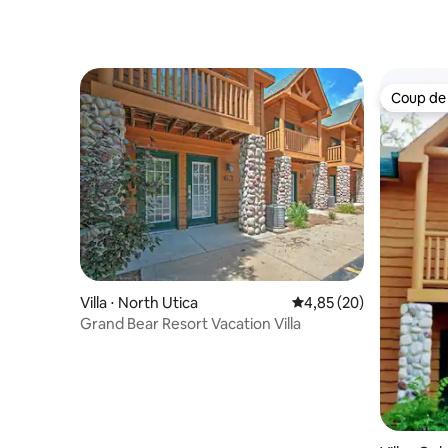
Coup de
Coup de
Villa ⋅ North Utica
Évaluation moyenne sur
4,85 (20)
Grand Bear Resort Vacation Villa