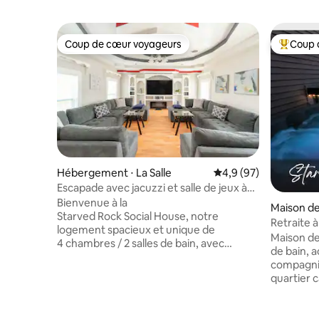
Coup de cœur voyageurs
Coup 
Coup de cœur voyageurs
Coups de
Hébergement ⋅ La Salle
Évaluation moyenne s
4,9 (97)
Escapade avec jacuzzi et salle de jeux à
Starved Rock
Bienvenue à la
Maison de 
Starved Rock Social House, notre
Retraite à
logement spacieux et unique de
cour enti
Maison de 
4 chambres / 2 salles de bain, avec
de bain, 
jacuzzi, grand espace de vie extérieur et
compagnie
salle de jeux ludique, conçu pour offrir
quartier 
confort et divertissement à jusqu'à
les coupl
8 personnes. Le centre-ville de LaSalle
les voyage
est à seulement trois pâtés de maisons à
au travail