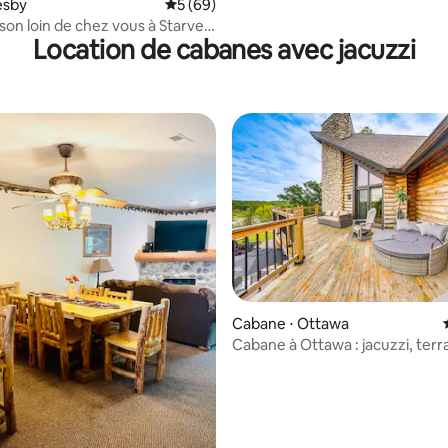
lesby
Évaluation moyenne sur la base de 69 com
5 (69)
son loin de chez vous à Starved
Location de cabanes avec jacuzzi
Cabane ⋅ Ottawa
e sur la base de 9 commentaires : 5 sur 5
Cabane à Ottawa : jacuzzi, terr
panoramique, jeux