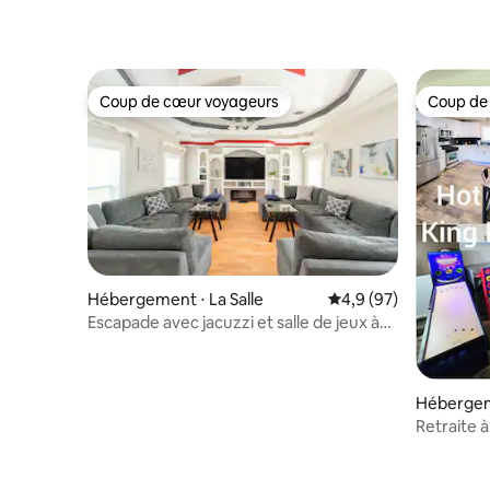
Coup de cœur voyageurs
Coup de
Coup de cœur voyageurs
Coup de
Hébergement ⋅ La Salle
Évaluation moyenne s
4,9 (97)
Escapade avec jacuzzi et salle de jeux à
Starved Rock
Hébergem
Retraite à
jeux !