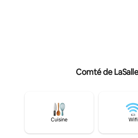
pied. Starved Rock et le parc d'État de
ouvert et
Matthiessen se trouvent à 10 minutes.
ouvert tou
L'espace de vie extérieur
cour enti
magnifiquement éclairé dispose d'un
clôture d'
coin repas couvert pour 8 personnes,
exclusive
d'une table avec foyer et d'un barbecue
restricti
à gaz. La salle de jeux indépendante
compagni
dispose d'une télévision, d'un air hockey,
dans l'ap
de jeux d'arcade, d'un jeu de fléchettes,
dont une
d'un baby-foot et plus encore !
de travail.
détendre
Comté de LaSalle 
Cuisine
Wifi