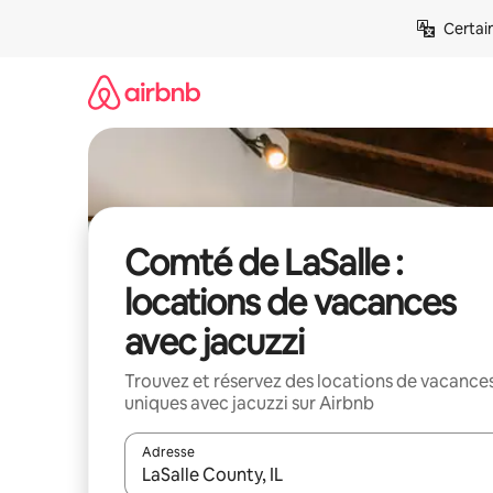
Aller
Certai
directement
au
contenu
Comté de LaSalle :
locations de vacances
avec jacuzzi
Trouvez et réservez des locations de vacance
uniques avec jacuzzi sur Airbnb
Adresse
Lorsque les résultats s'affichent, utilisez les flèc