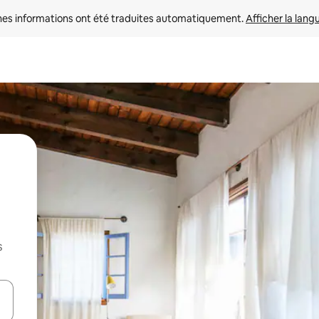
nes informations ont été traduites automatiquement. 
Afficher la lang
s
hes vers le haut et vers le bas pour les parcourir ou en appuyant et en fai