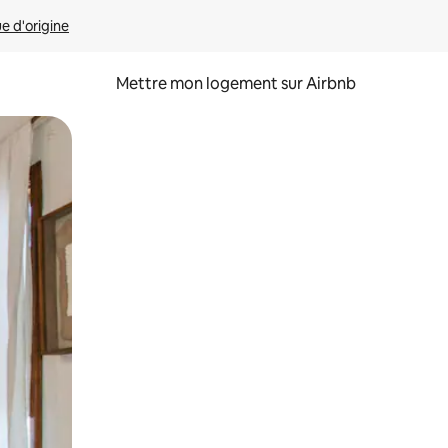
ue d'origine
Mettre mon logement sur Airbnb
sant glisser.