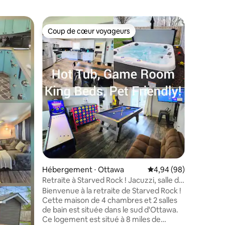
Coup de cœur voyageurs
Coup de
Coup de cœur voyageurs
Coup de
Cabane ⋅
Jacuzzis,
divertis
Évadez-vo
taires : 4,98 sur 5
nature e
notre loc
Hébergement ⋅ Ottawa
Évaluation moyenne su
4,94 (98)
Parfait p
Retraite à Starved Rock ! Jacuzzi, salle de
familles 
jeux !
Bienvenue à la retraite de Starved Rock !
cascades,
Cette maison de 4 chambres et 2 salles
merveill
de bain est située dans le sud d'Ottawa.
établiss
Ce logement est situé à 8 miles de
bien app