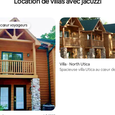
Location de villas avec jacuzzi
 cœur voyageurs
 cœur voyageurs
Villa ⋅ North Utica
Spacieuse villa Utica au cœur d
Rock
 la base de 20 commentaires : 4,85 sur 5