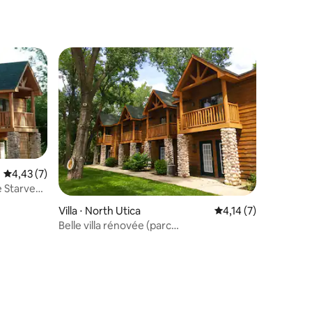
Évaluation moyenne sur la base de 7 commentaires : 4,43 sur 5
4,43 (7)
e Starved
Villa ⋅ North Utica
Évaluation moyenne s
4,14 (7)
Belle villa rénovée (parc
aquatique/fitness inclus)