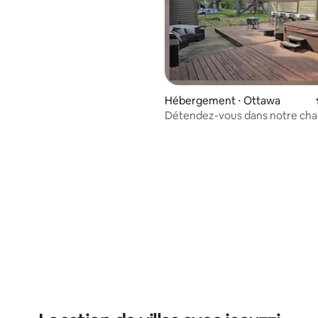
Hébergement ⋅ Ottawa
Détendez-vous dans notre ch
ranch !
ur la base de 3 commentaires : 4,67 sur 5