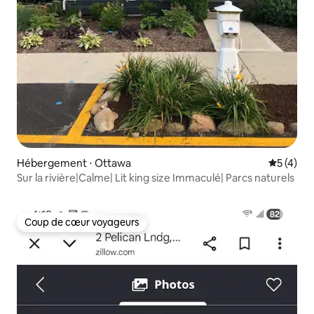
Hébergement ⋅ Ottawa
Évaluatio
5 (4)
Sur la rivière|Calme| Lit king size Immaculé| Parcs naturels
Coup de cœur voyageurs
Coup de cœur voyageurs