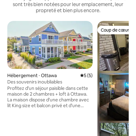
sont très bien notées pour leur emplacement, leur
propreté et bien plus encore.
Coup de cœur vo
Coup de cœur vo
Hébergement ⋅ Ottawa
Évaluation moyenne sur la 
5 (5)
Des souvenirs inoubliables
Profitez d'un séjour paisible dans cette
maison de 2 chambres + loft à Ottawa.
La maison dispose d'une chambre avec
lit King size et balcon privé et d'une
chambre avec lit Queen size et bureau. Il
y a un espace supplémentaire, juste
pour les enfants ! Un loft avec 4 lits
simples et un coin salon/TV. Profitez de
l'un des patios pour vous prélasser ou