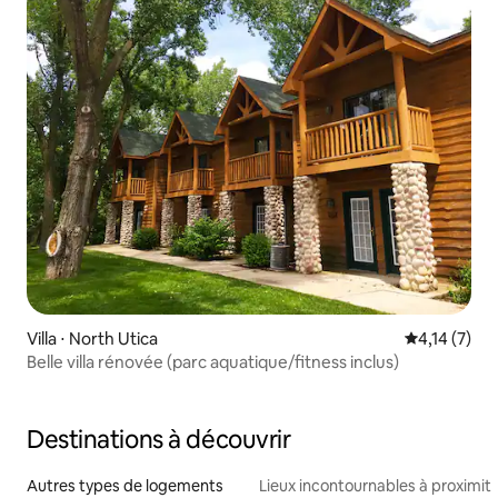
Villa ⋅ North Utica
Évaluation m
4,14 (7)
Belle villa rénovée (parc aquatique/fitness inclus)
Destinations à découvrir
Autres types de logements
Lieux incontournables à proximit