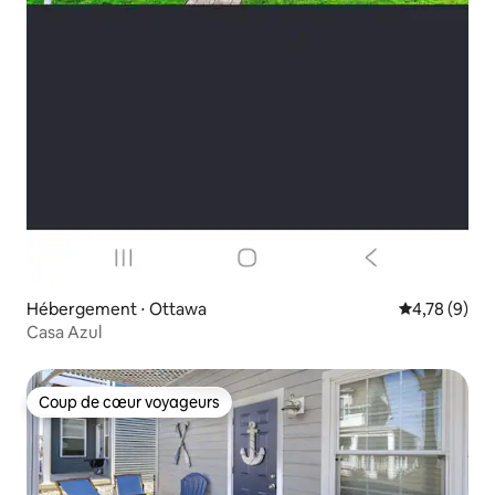
Hébergement ⋅ Ottawa
Évaluation m
4,78 (9)
Casa Azul
Coup de cœur voyageurs
Coup de cœur voyageurs