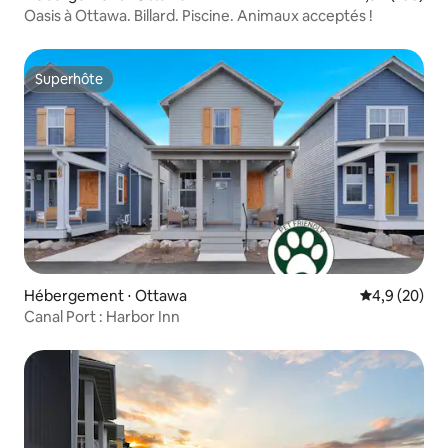
Oasis à Ottawa. Billard. Piscine. Animaux acceptés !
Superhôte
Superhôte
Hébergement ⋅ Ottawa
Évaluation m
4,9 (20)
Canal Port : Harbor Inn