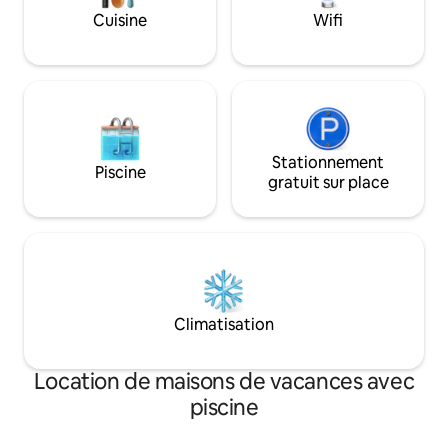
Stationnement en deh
Cuisine
Wifi
Fi gratuit - La
Stationnement
Piscine
gratuit sur place
Climatisation
Location de maisons de vacances avec
piscine