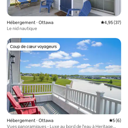
Hébergement ⋅ Ottawa
Évaluation mo
4,95 (37)
Le nid nautique
Coup de cœur voyageurs
Coup de cœur voyageurs
Hébergement ⋅ Ottawa
Évaluatio
5 (6)
Vues panoramiques - Luxe au bord de l'eau à Heritage