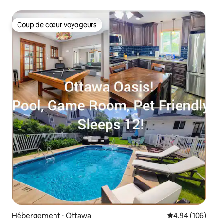
Coup de cœur voyageurs
Coup de cœur voyageurs
Hébergement ⋅ Ottawa
Évaluation moy
4,94 (106)