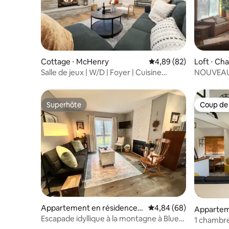
Cottage ⋅ McHenry
Évaluation moyenne sur
4,89 (82)
Loft ⋅ Ch
Salle de jeux | W/D | Foyer | Cuisine
NOUVEAU !
complète | BBQ | À pied !
7 Springs 
Superhôte
Coup de
Superhôte
Coup de
Appartement en résidence ⋅
Évaluation moyenne sur
4,84 (68)
Appartem
Claysburg
Escapade idyllique à la montagne à Blue
1 chambre 
Knob