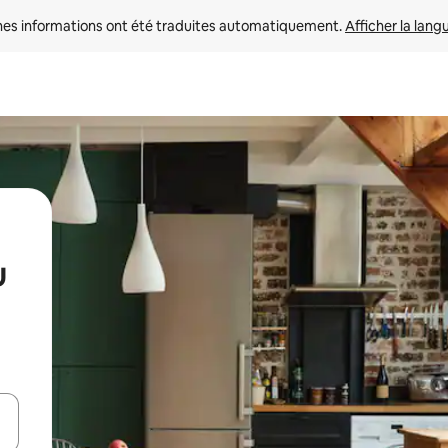
nes informations ont été traduites automatiquement. 
Afficher la lang
u
hes vers le haut et vers le bas pour les parcourir ou en appuyant et en fai