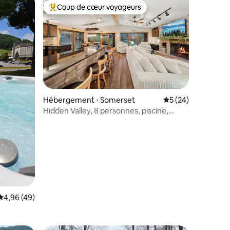
Coup de cœur voyageurs
Coups de cœur voyageurs les plus appréciés
Hébergement ⋅ Somerset
Évaluation moyenne
5 (24)
Hidden Valley, 8 personnes, piscine,
jacuzzi, accès direct aux pistes de ski
ntaires : 4,83 sur 5
Évaluation moyenne sur la base de 49 commentaires : 4,96 sur 5
4,96 (49)