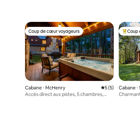
disponibl
Coup de cœur voyageurs
Coup 
Coup de cœur voyageurs
Coups de
Cabane ⋅ McHenry
Évaluation moyenn
5 (5)
Cabane ⋅
Accès direct aux pistes, 5 chambres,
Charmant 
jacuzzi, animaux acceptés
skis à Hid