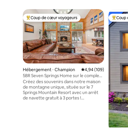
Coup de cœur voyageurs
Coup 
Coups de cœur voyageurs les plus appréciés
Coups de
Hébergement ⋅ Champion
Évaluation moyenne sur 
4,94 (109)
5BR Seven Springs Home sur le complexe
hôtelier, jacuzzi, navette
Créez des souvenirs dans notre maison
de montagne unique, située sur le 7
Springs Mountain Resort avec un arrêt
de navette gratuit à 3 portes !
Méticuleusement entretenue et prête
pour vos vacances en famille, la maison
dispose d'un jacuzzi, d'un barbecue à gaz
et d'une cuisine entièrement équipée.
Elle dispose également d'une télévision