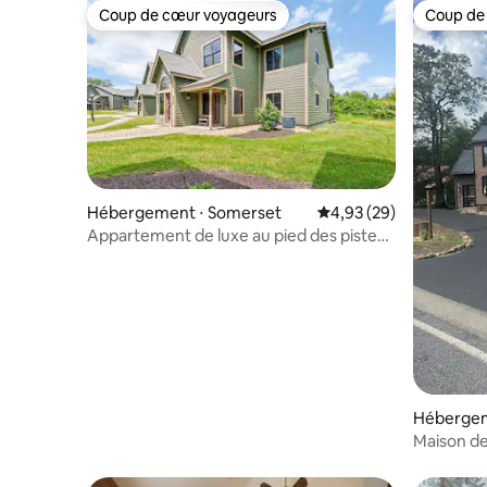
Coup de cœur voyageurs
Coup de
Coup de cœur voyageurs
Coup de
Hébergement ⋅ Somerset
Évaluation moyenne sur
4,93 (29)
Appartement de luxe au pied des pistes -
Summit House
Hébergeme
Maison de 
proximité 