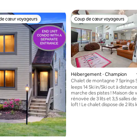
de cœur voyageurs
Coup de cœur voyageurs
 cœur voyageurs les plus appréciés
Coup de cœur voyageurs
Hébergement ⋅ Champion
la base de 109 commentaires : 4,94 sur 5
Chalet de montagne 7 Springs 
ouvert toute l'année !
leeps 14 Ski in/Ski out à distanc
marche des pistes ! Maison de vi
rénovée de 3 lits et 3,5 salles d
loft ! Le chalet dispose de 2 lits king size, 1
lit queen size, 4 lits jumeaux et
canapé-lit queen size. Les lits jumeaux
peuvent être rapprochés pour fa
doubles. Comprend un accès à un jacuzzi
privé, une cuisine extérieure, u