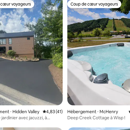
 cœur voyageurs
Coup de cœur voyageurs
 cœur voyageurs
Coup de cœur voyageurs
 la base de 29 commentaires : 4,93 sur 5
nt ⋅ Hidden Valley
Évaluation moyenne sur la base de 41 comme
4,83 (41)
Hébergement ⋅ McHenry
jardinier avec jacuzzi, à
Deep Creek Cottage à Wisp !
de piscines et d'un golf