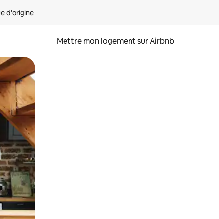
ue d'origine
Mettre mon logement sur Airbnb
sant glisser.