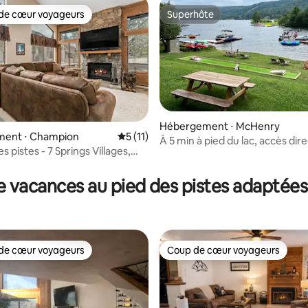
de cœur voyageurs
Superhôte
 cœur voyageurs les plus appréciés
Superhôte
Hébergement ⋅ McHenry
ent ⋅ Champion
Évaluation moyenne sur la base de 11 co
5 (11)
À 5 min à pied du lac, accès dir
r la base de 32 commentaires : 4,91 sur 5
s pistes - 7 Springs Villages,
pistes de ski, jacuzzi, chiens a
 d'hébergement de
nnes
e vacances au pied des pistes adaptées 
de cœur voyageurs
Coup de cœur voyageurs
 cœur voyageurs les plus appréciés
Coup de cœur voyageurs