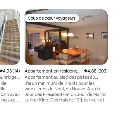
Appartem
Coup de cœur voyageurs
Coup
Coup de cœur voyageurs
Coups d
den Valle
Escapade 
Highland
Condo co
Valley, à
de la pis
d'une cui
télévise
du bois d
de livres.
comprenne
Évaluation moyenne sur la base de 14 commentaires : 4,93 sur 5
4,93 (14)
Appartement en résidence
Évaluation moyenne sur
4,88 (203)
la glissad
⋅ Seven Springs
Sunridge
Appartement au pied des pistes au
apporte le
Seven Springs Resort
e de
J’ai un minimum de 3 nuits pour les
tennis et
lle
week-ends de Noël, du Nouvel An, du
minutes e
e bain avec
Jour des Présidents et du Jour de Martin
Fallingwa
Luther King. Des frais de 10 $ par nuit et
d'État. 
 un
par animal de compagnie me sont
toute l'a
facturés. Stoneridge D34A est un
maintena
ire 2 lits
appartement en résidence avec accès
direct aux pistes de ski, situé à proximité
n coin
de restaurants, d'activités familiales, de