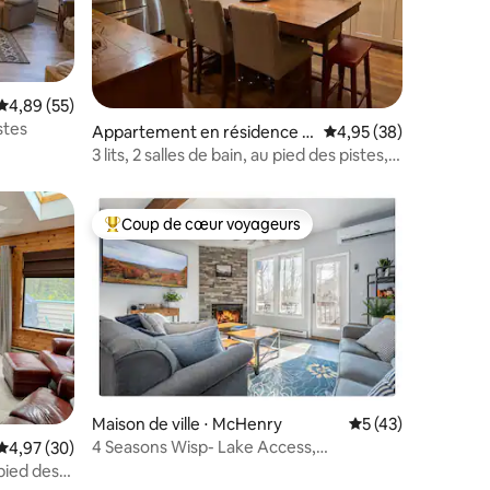
Évaluation moyenne sur la base de 55 commentaires : 4,89 sur 5
4,89 (55)
istes
taires : 4,92 sur 5
Appartement en résidence ⋅
Évaluation moyenne su
4,95 (38)
Champion
3 lits, 2 salles de bain, au pied des pistes,
avec 2 jacuzzis communs
Coup de cœur voyageurs
Coups de cœur voyageurs les plus appréciés
Maison de ville ⋅ McHenry
Évaluation moyenne
5 (43)
4 Seasons Wisp- Lake Access,
ntaires : 4,92 sur 5
Évaluation moyenne sur la base de 30 commentaires : 4,97 sur 5
4,97 (30)
AirCondition Hottub
pied des