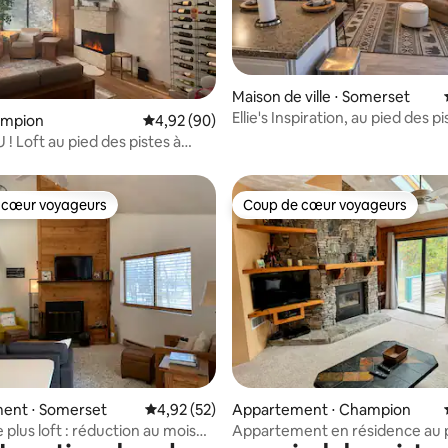
Maison de ville ⋅ Somerset
Ellie's Inspiration, au pied des p
 la base de 82 commentaires : 4,89 sur 5
ampion
Évaluation moyenne sur la base de 90 commen
4,92 (90)
 Loft au pied des pistes à
; 2 chambres, 2 lits futon
 cœur voyageurs
Coup de cœur voyageurs
 cœur voyageurs
Coup de cœur voyageurs
 la base de 68 commentaires : 4,84 sur 5
ent ⋅ Somerset
Évaluation moyenne sur la base de 52 comme
4,92 (52)
Appartement ⋅ Champion
plus loft : réduction au mois
Appartement en résidence au 