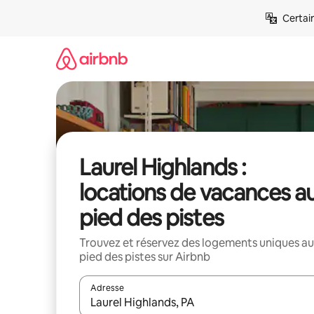
Aller
Certai
directement
au
contenu
Laurel Highlands :
locations de vacances a
pied des pistes
Trouvez et réservez des logements uniques au
pied des pistes sur Airbnb
Adresse
Lorsque les résultats s'affichent, utilisez les flèc