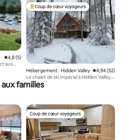
Coup de cœur voyageurs
Coups de cœur voyageurs les plus appréciés
Évaluation moyenne sur la base de 5 commentaires : 4,8 sur 5
4,8 (5)
mmentaires : 5 sur 5
ect aux
cceptés
Hébergement ⋅ Hidden Valley
Évaluation moyenne su
4,94 (52)
Le chalet de ski impérial à Hidden Valley
aux familles
Resort
Coup de cœur voyageurs
Coup de cœur voyageurs