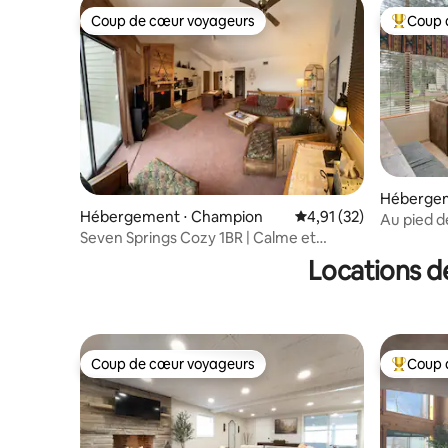
Coup de cœur voyageurs
Coup 
Coup de cœur voyageurs
Coups de
Hébergem
Hébergement ⋅ Champion
Évaluation moyenne su
4,91 (32)
Au pied de
Seven Springs Cozy 1BR | Calme et
capacité
adapté aux animaux de compagnie
10 perso
Locations d
Coup de cœur voyageurs
Coup 
Coup de cœur voyageurs
Coups de