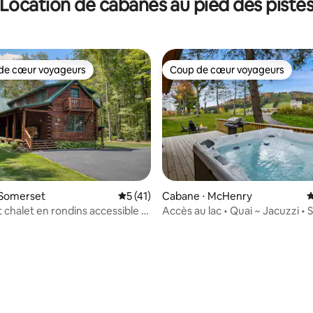
Location de cabanes au pied des piste
e
pistes de 7 Springs
de cœur voyageurs
Coup de cœur voyageurs
 cœur voyageurs les plus appréciés
Coup de cœur voyageurs
e sur la base de 5 commentaires : 5 sur 5
 Somerset
Évaluation moyenne sur la base de 41 co
5 (41)
Cabane ⋅ McHenry
É
chalet en rondins accessible à
Accès au lac • Quai ~ Jacuzzi • S
den Valley
jeux • Chiens acceptés !