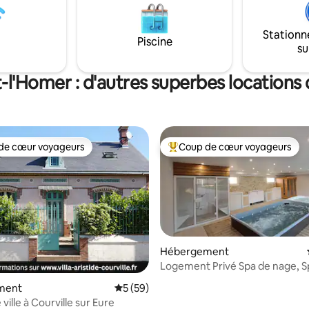
ncelles ou La Loupe ). petits
 inclus.repas sur réservation
Stationn
 mois d Août.
Piscine
su
t-l'Homer : d'autres superbes locations
de cœur voyageurs
Coup de cœur voyageurs
 cœur voyageurs les plus appréciés
Coups de cœur voyageurs les p
Hébergement
Logement Privé Spa de nage, Spa,
sur la base de 29 commentaires : 5 sur 5
Hammam, Sauna
ment
Évaluation moyenne sur la base de 59 co
5 (59)
ville à Courville sur Eure