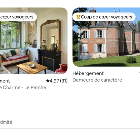
 cœur voyageurs
Coup de cœur voyageurs
 cœur voyageurs
Coups de cœur voyageurs les p
Hébergement
Demeure de caractère
 sur la base de 43 commentaires : 5 sur 5
ment
Évaluation moyenne sur la base de 31 comme
4,97 (31)
e Charme - Le Perche
ximité