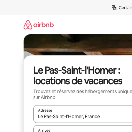
Aller
Certai
directement
au
contenu
Le Pas-Saint-l'Homer :
locations de vacances
Trouvez et réservez des hébergements uniqu
sur Airbnb
Adresse
Lorsque les résultats s'affichent, utilisez les flèc
Arrivée