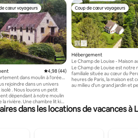
de cœur voyageurs
Coup de cœur voyageurs
 cœur voyageurs les plus appréciés
Coup de cœur voyageurs
Hébergement
Le Champ de Louise - Maison a
la nature
Le Champ de Louise est notre 
la base de 204 commentaires : 4,97 sur 5
ment
Évaluation moyenne sur la base de 44 comme
4,98 (44)
familiale située au cœur du Per
artement dans moulin à l'orée
heures de Paris, la maison est 
t
s rejoindre dans un univers
au milieu d'un grand jardin et 
louons un petit
bénéficier des commerces du vi
ent dépendant à notre moulin
situé à 1,5 km. Randonnées, équ
 la rivière. Une chambre lit king
golf… les activités sont nombre
res dans les locations de vacances à 
e d'eau + wc, cuisine et séjour (
tant que futur locataire, vous 
Terrasse en bord de rivière
accès à nos conseils et bonnes
ntrée privative. Voiture ou
Vous trouverez tout le confort :
spensables. proximité de trains
équipée, lave-vaisselle, lave-li
 peu fréquents et peu
linge, sèche cheveux, produits
Il est possible de venir en train (
toilettes, équipement bébé…