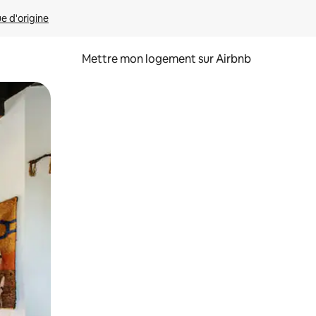
ue d'origine
Mettre mon logement sur Airbnb
sant glisser.