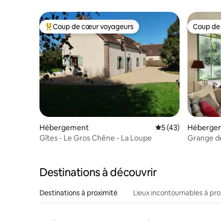
Coup de cœur voyageurs
Coup de
Coups de cœur voyageurs les plus appréciés
Coup de
Hébergement
Évaluation moyenne
5 (43)
Héberge
Gîtes - Le Gros Chêne - La Loupe
Grange d
Destinations à découvrir
Destinations à proximité
Lieux incontournables à pro