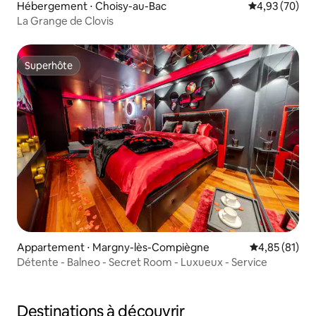
Hébergement ⋅ Choisy-au-Bac
Évaluation mo
4,93 (70)
La Grange de Clovis
Superhôte
Superhôte
Appartement ⋅ Margny-lès-Compiègne
Évaluation mo
4,85 (81)
Détente - Balneo - Secret Room - Luxueux - Service
Destinations à découvrir