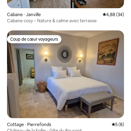
Cabane ⋅ Janville
Évaluation mo
4,88 (34)
Cabane cosy – Nature & calme avec terrasse
Coup de cœur voyageurs
Coup de cœur voyageurs
Cottage ⋅ Pierrefonds
Évaluatio
5 (8)
Château de la Follie - Gîte du Bourgot