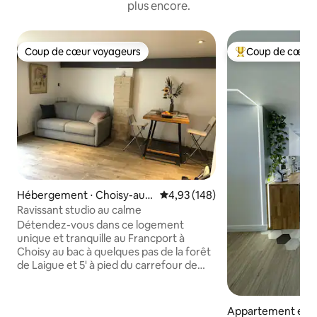
plus encore.
Coup de cœur voyageurs
Coup de cœur 
Coup de cœur voyageurs
Coups de cœur vo
Hébergement ⋅ Choisy-au-
Évaluation moyenne sur la base 
4,93 (148)
Bac
Ravissant studio au calme
Détendez-vous dans ce logement
unique et tranquille au Francport à
Choisy au bac à quelques pas de la forêt
de Laigue et 5' à pied du carrefour de
l'Armistice. Mickael et Dorothée vous
accueillent chez eux dans un
appartement de 28 m2 indépendant à
Appartement en r