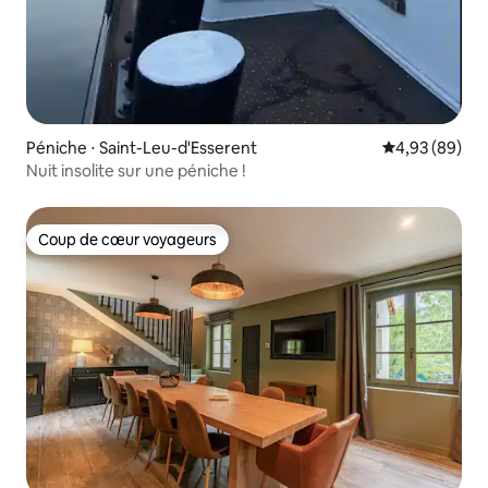
Péniche ⋅ Saint-Leu-d'Esserent
Évaluation mo
4,93 (89)
Nuit insolite sur une péniche !
Coup de cœur voyageurs
Coup de cœur voyageurs