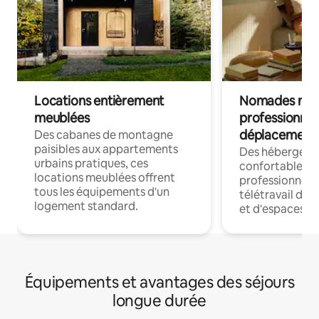
Locations entièrement
Nomades num
meublées
professionnel
déplacement
Des cabanes de montagne
paisibles aux appartements
Des hébergem
urbains pratiques, ces
confortables p
locations meublées offrent
professionnels
tous les équipements d'un
télétravail dis
logement standard.
et d'espaces de
Équipements et avantages des séjours
longue durée