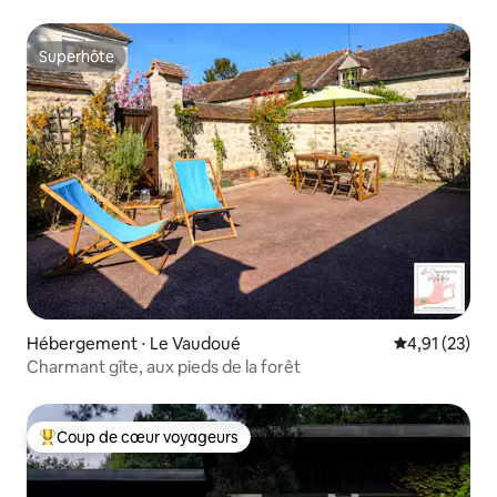
Superhôte
Superhôte
Hébergement ⋅ Le Vaudoué
Évaluation mo
4,91 (23)
Charmant gîte, aux pieds de la forêt
Coup de cœur voyageurs
Coups de cœur voyageurs les plus appréciés