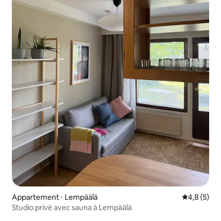
Appartement ⋅ Lempäälä
Évaluation 
4,8 (5)
Studio privé avec sauna à Lempäälä