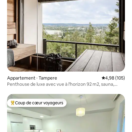
Appartement ⋅ Tampere
Évaluation moy
4,98 (105)
Penthouse de luxe avec vue à l'horizon 92 m2, sauna,
3 parcs
Coup de cœur voyageurs
Coups de cœur voyageurs les plus appréciés