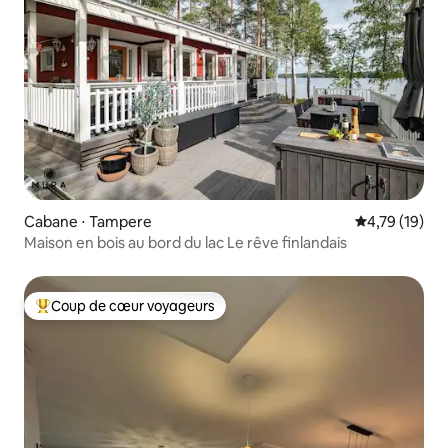
Cabane ⋅ Tampere
Évaluation mo
4,79 (19)
Maison en bois au bord du lac Le rêve finlandais
Coup de cœur voyageurs
Coups de cœur voyageurs les plus appréciés