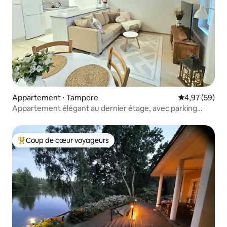
Appartement ⋅ Tampere
Évaluation mo
4,97 (59)
Appartement élégant au dernier étage, avec parking
privé
Coup de cœur voyageurs
Coups de cœur voyageurs les plus appréciés