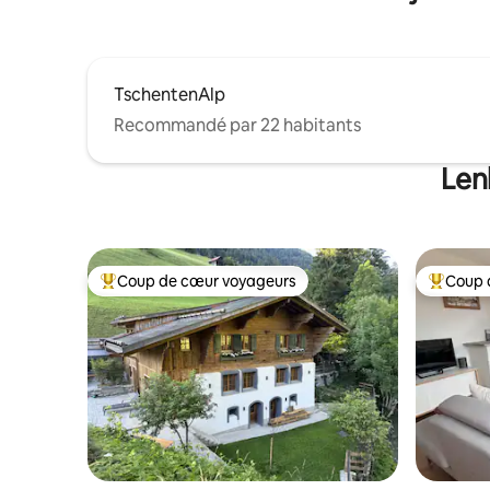
TschentenAlp
Recommandé par 22 habitants
Len
Coup de cœur voyageurs
Coup 
Coups de cœur voyageurs les plus appréciés
Coups de