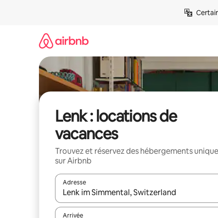
Aller
Certai
directement
au
contenu
Lenk : locations de
vacances
Trouvez et réservez des hébergements uniqu
sur Airbnb
Adresse
Lorsque les résultats s'affichent, utilisez les flèc
Arrivée