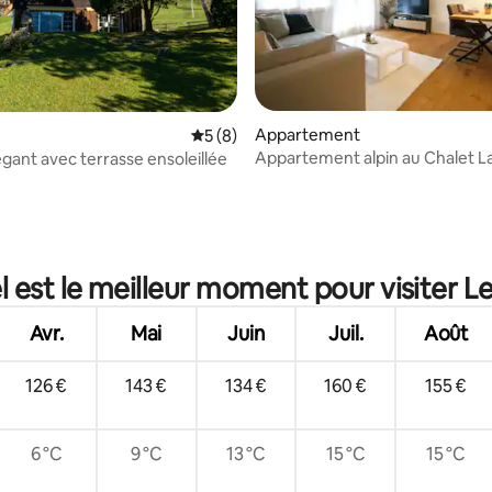
Appartement
Évaluation moyenne sur la base de 8 co
5 (8)
Appartement alpin au Chalet La
égant avec terrasse ensoleillée
r la base de 19 commentaires : 4,89 sur 5
avec vue sur la montagne
 est le meilleur moment pour visiter L
Avr.
Mai
Juin
Juil.
Août
126 €
143 €
134 €
160 €
155 €
6 °C
9 °C
13 °C
15 °C
15 °C