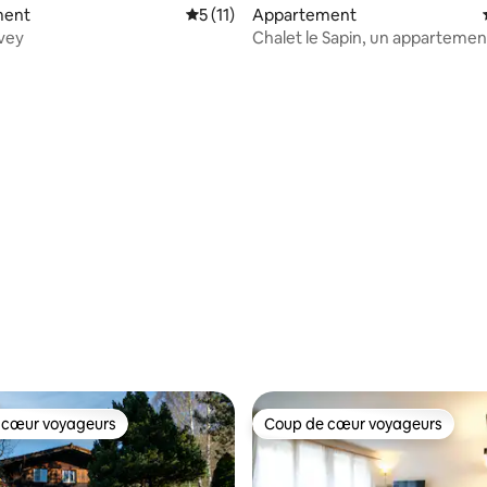
 la base de 96 commentaires : 4,98 sur 5
ment
Évaluation moyenne sur la base de 11 co
5 (11)
Appartement
vey
Chalet le Sapin, un appartemen
vacances de charme
 cœur voyageurs
Coup de cœur voyageurs
 cœur voyageurs
Coup de cœur voyageurs