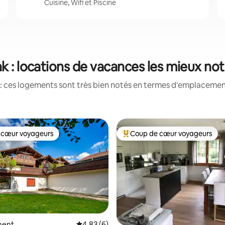
Cuisine, Wifi et Piscine
k : locations de vacances les mieux no
: ces logements sont très bien notés en termes d'emplacement
 cœur voyageurs
Coup de cœur voyageurs
 cœur voyageurs
Coups de cœur voyageurs les p
ment
Évaluation moyenne sur la base de 6 comme
4,83 (6)