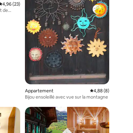
mmentaires : 5 sur 5
Évaluation moyenne sur la base de 23 commentaires : 4,96 sur 5
4,96 (23)
t de
Appartement
Évaluation moyenne s
4,88 (8)
Bijou ensoleillé avec vue sur la montagne