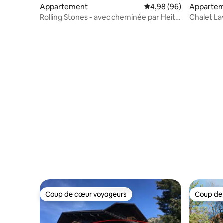
Appartement
Évaluation moyenne sur
4,98 (96)
Apparte
Rolling Stones - avec cheminée par Heiti
Chalet La
Gstaad
Coup de cœur voyageurs
Coup de
Coup de cœur voyageurs
Coup de