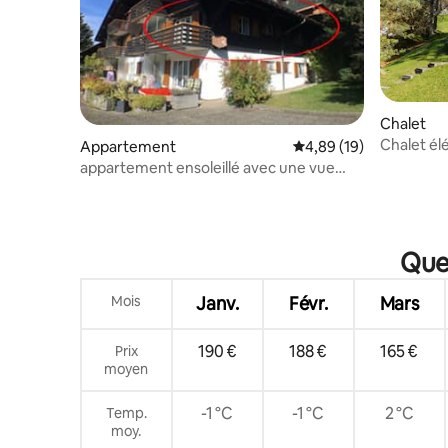
Chalet
Chalet él
Appartement
Évaluation moyenne su
4,89 (19)
appartement ensoleillé avec une vue
imprenable
Quel
Mois
Janv.
Févr.
Mars
190 €
188 €
165 €
Prix
moyen
-1 °C
-1 °C
2 °C
Temp.
moy.