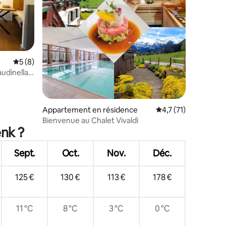
Évaluation moyenne sur la base de 8 commentaires : 5 sur 5
5 (8)
mmentaires : 5 sur 5
udinella
Appartement en résidence
Évaluation moyenne 
4,7 (71)
Bienvenue au Chalet Vivaldi
enk ?
Sept.
Oct.
Nov.
Déc.
125 €
130 €
113 €
178 €
11 °C
8 °C
3 °C
0 °C