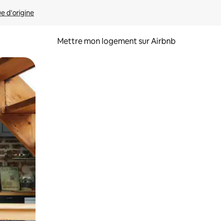
ue d'origine
Mettre mon logement sur Airbnb
sant glisser.