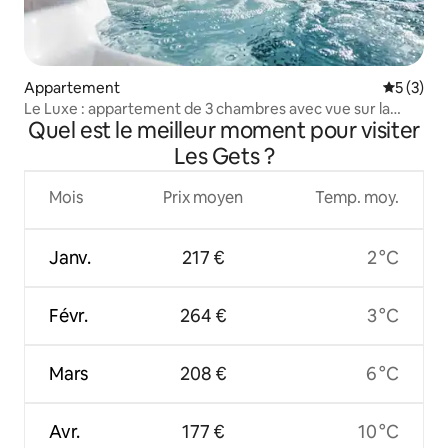
Appartement
Évaluatio
5 (3)
Le Luxe : appartement de 3 chambres avec vue sur la
Quel est le meilleur moment pour visiter
montagne et jacuzzi
Les Gets ?
Mois
Prix moyen
Temp. moy.
Janv.
217 €
2 °C
Févr.
264 €
3 °C
Mars
208 €
6 °C
Avr.
177 €
10 °C