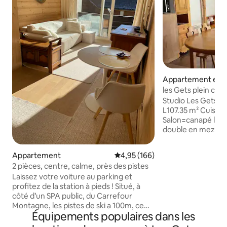
Appartement en r
les Gets plein ce
Studio Les Gets rue p
L107.35 m² Cuisine
Salon=canapé lit g
double en mezzan
Dégagement=canap
(2x90cm) Salle de
Appartement
Évaluation moyenne sur la base 
4,95 (166)
Équipement: réfrig
2 pièces, centre, calme, près des pistes
vaisselle, plaques 
Laissez votre voiture au parking et
cafetière Nespress
profitez de la station à pieds ! Situé, à
micro onde, cafetièr
côté d’un SPA public, du Carrefour
pain, appareil à r
Montagne, les pistes de ski a 100m, ce
aspirateur, sèche
Équipements populaires dans les
nid de 30m2, au calme, plein sud, dispose
supplément=loc) 
d’une entrée/ski room, d’une petite
inoubliable aux G