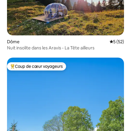
Dôme
Évaluation
5 (52)
Nuit insolite dans les Aravis - La Tête ailleurs
Coup de cœur voyageurs
Coups de cœur voyageurs les plus appréciés