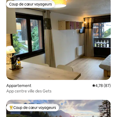
Coup de cœur voyageurs
Coup de cœur voyageurs
Appartement
Évaluation mo
4,78 (87)
App centre ville des Gets
Coup de cœur voyageurs
Coups de cœur voyageurs les plus appréciés