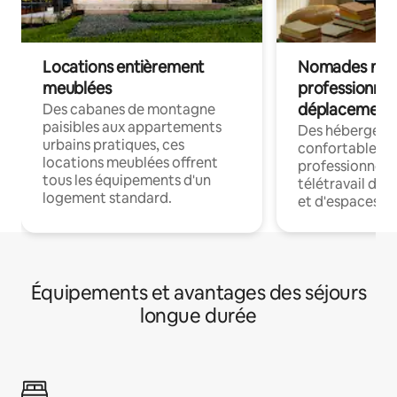
Locations entièrement
Nomades num
meublées
professionnel
déplacement
Des cabanes de montagne
paisibles aux appartements
Des hébergem
urbains pratiques, ces
confortables p
locations meublées offrent
professionnels
tous les équipements d'un
télétravail dis
logement standard.
et d'espaces de
Équipements et avantages des séjours
longue durée