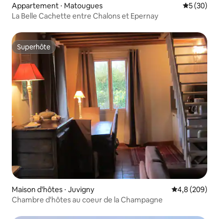
Appartement ⋅ Matougues
Évaluation
5 (30)
La Belle Cachette entre Chalons et Epernay
Superhôte
Superhôte
Maison d'hôtes ⋅ Juvigny
Évaluation mo
4,8 (209)
Chambre d'hôtes au coeur de la Champagne