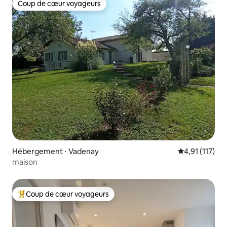
Coup de cœur voyageurs
Coup de cœur voyageurs
Hébergement ⋅ Vadenay
Évaluation mo
4,91 (117)
maison
Coup de cœur voyageurs
Coups de cœur voyageurs les plus appréciés