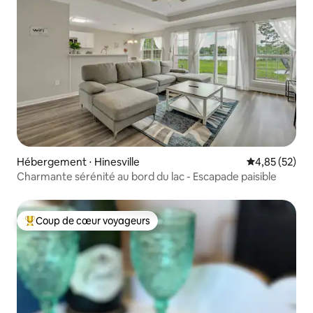
Hébergement ⋅ Hinesville
Évaluation mo
4,85 (52)
Charmante sérénité au bord du lac - Escapade paisible
Coup de cœur voyageurs
Coups de cœur voyageurs les plus appréciés