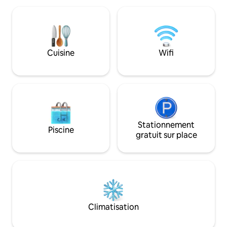
séjours en famille ou entre amis. Lit bébé
récemment rénové
inclus. Offrez à votre famille et à vos
connectée et un e
amis une journée de kayak, une soirée
Après des journée
autour du foyer et une promenade
dans Forsyth Park, 
autour du lac ! Cette Casita est pour les
boutiques du City
Cuisine
Wifi
souvenirs et le confort ! Les voyageurs
visite à vos proch
qui reviennent bénéficient d'une
chez vous pour vo
réduction de 10 % – il suffit de nous
jardin ombragé ou 
envoyer un message avant de réserver !
baignoire sur pied
Stationnement
Piscine
gratuit sur place
Climatisation