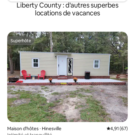
Liberty County : d'autres superbes
locations de vacances
Superhôte
Superhôte
Maison d'hôtes ⋅ Hinesville
Évaluation mo
4,91 (67)
Intimité et tranquillité