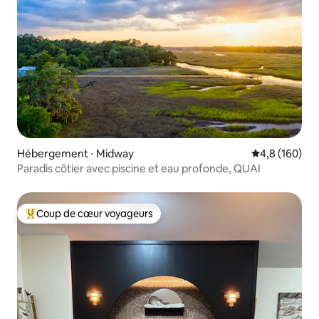
Hébergement ⋅ Midway
Évaluation mo
4,8 (160)
Paradis côtier avec piscine et eau profonde, QUAI
Coup de cœur voyageurs
Coups de cœur voyageurs les plus appréciés