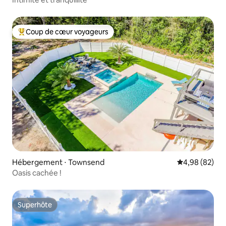
Coup de cœur voyageurs
Coups de cœur voyageurs les plus appréciés
Hébergement ⋅ Townsend
Évaluation mo
4,98 (82)
Oasis cachée !
Superhôte
Superhôte