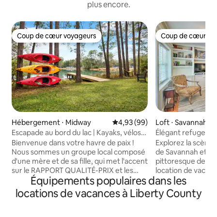
plus encore.
Coup de cœur voyageurs
Coup de cœur vo
Coup de cœur voyageurs
Coup de cœur vo
Hébergement ⋅ Midway
Évaluation moyenne sur la base
4,93 (99)
Loft ⋅ Savannah
Escapade au bord du lac | Kayaks, vélos,
Élégant refuge à 
foyer !
privé
Bienvenue dans votre havre de paix !
Explorez la scène a
Nous sommes un groupe local composé
de Savannah et son
d'une mère et de sa fille, qui met l'accent
pittoresque depui
sur le RAPPORT QUALITÉ-PRIX et les
location de vacan
Équipements populaires dans les
souvenirs ! PAS de frais de ménage !
Island. Parfaitem
Cuisine entièrement équipée et
couples ou même 
locations de vacances à Liberty County
buanderie approvisionnée. Deux
solo, la propriété 
chambres spacieuses, chacune avec
hébergement de ty
salle de bain complète, idéales pour les
de bain complète,