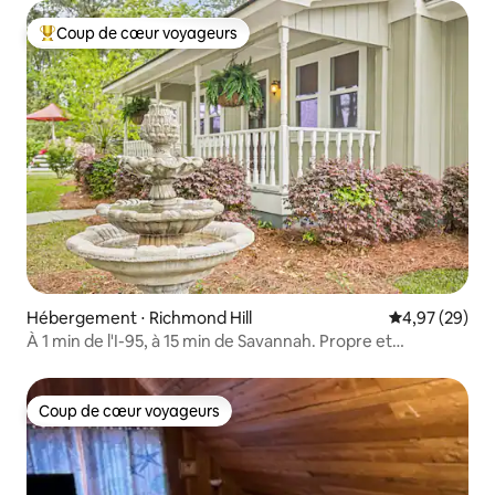
Coup de cœur voyageurs
Coups de cœur voyageurs les plus appréciés
Hébergement ⋅ Richmond Hill
Évaluation mo
4,97 (29)
À 1 min de l'I-95, à 15 min de Savannah. Propre et
confortable !
Coup de cœur voyageurs
Coup de cœur voyageurs