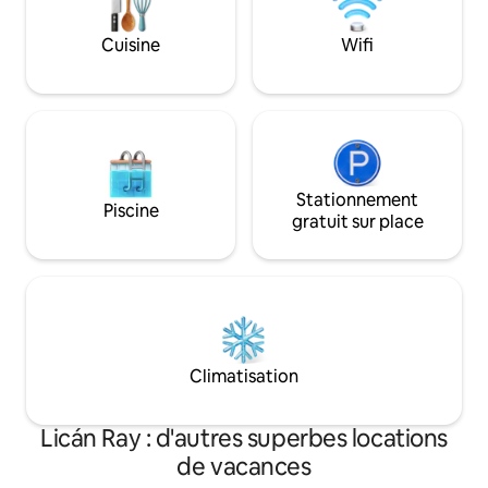
sportives telles qu
parapente, les spo
Cuisine
Wifi
canopée, la pêche 
Stationnement
Piscine
gratuit sur place
Climatisation
Licán Ray : d'autres superbes locations
de vacances