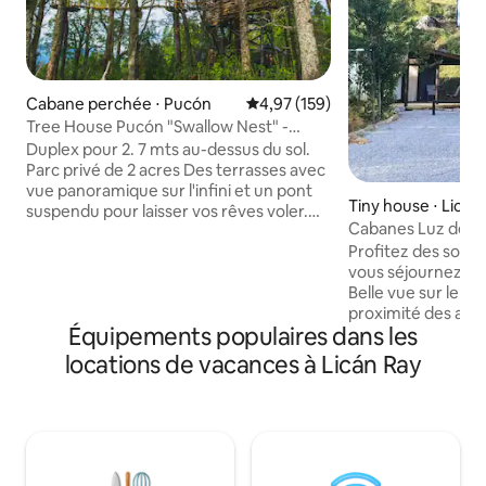
Cabane perchée ⋅ Pucón
Évaluation moyenne sur la base 
4,97 (159)
Tree House Pucón "Swallow Nest" -
Duplex deluxe
Duplex pour 2. 7 mts au-dessus du sol.
Parc privé de 2 acres Des terrasses avec
vue panoramique sur l'infini et un pont
Tiny house ⋅ Lican
suspendu pour laisser vos rêves voler.
Cabanes Luz del l
Isolation thermique, doubles fenêtres
Profitez des sons 
en verre, chauffage au sol et foyer à
vous séjournez da
combustion lente. Lit queen size.
Belle vue sur le la
Bureau, Wi-Fi, cuisine complète avec
proximité des attr
réfrigérateur, dessus d'induction et tous
Équipements populaires dans les
telles que les stat
les ustensiles nécessaires pour profiter
national Villarrica, 
du séjour. Baignoire complète avec
locations de vacances à Licán Ray
belvédère du volcan Vil
douche avec vue incroyable, serviettes,
dans la sérénité d
sèche-cheveux, bidet !, brasero,
équipements de lu
barbecue et parking. À 6 km de Pucón
emplacement inco
sur la route goudronnée. RAN par ses
escapade parfaite
propriétaires
Ray, vous pouvez t