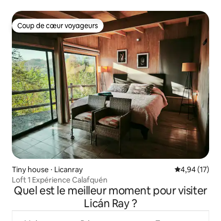
Coup de cœur voyageurs
Coup de cœur voyageurs
Tiny house ⋅ Licanray
Évaluation mo
4,94 (17)
Loft 1 Expérience Calafquén
Quel est le meilleur moment pour visiter
Licán Ray ?