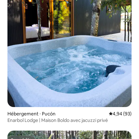
Hébergement ⋅ Pucón
Évaluation mo
4,94 (93)
Enarbol Lodge | Maison Boldo avec jacuzzi privé