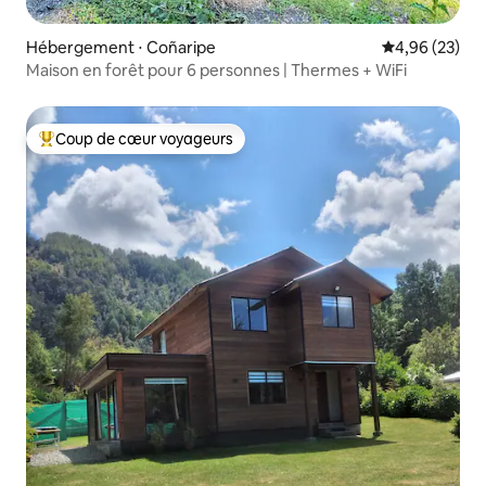
Hébergement ⋅ Coñaripe
Évaluation mo
4,96 (23)
Maison en forêt pour 6 personnes | Thermes + WiFi
Coup de cœur voyageurs
Coups de cœur voyageurs les plus appréciés