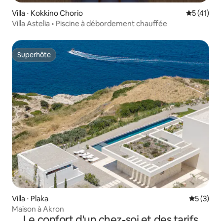
Villa ⋅ Kokkino Chorio
Évaluation
5 (41)
Villa Astelia • Piscine à débordement chauffée
Superhôte
Superhôte
Villa ⋅ Plaka
Évaluatio
5 (3)
Maison à Akron
Le confort d'un chez-soi et des tarifs