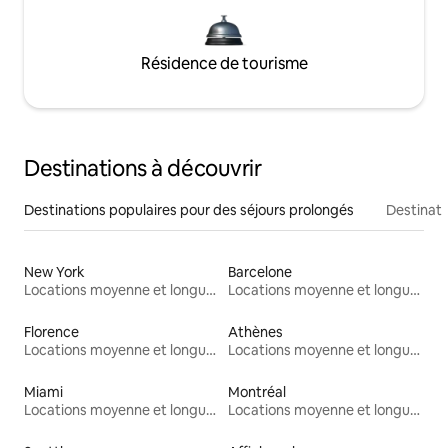
Résidence de tourisme
Destinations à découvrir
Destinations populaires pour des séjours prolongés
Destinati
New York
Barcelone
Locations moyenne et longue durée
Locations moyenne et longue durée
Florence
Athènes
Locations moyenne et longue durée
Locations moyenne et longue durée
Miami
Montréal
Locations moyenne et longue durée
Locations moyenne et longue durée