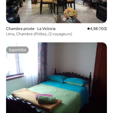
Chambre privée ⋅ La Victoria
Évaluation moy
4,98 (103)
Lima, Chambre d'hôtes, (2 voyageurs)
Superhôte
Superhôte