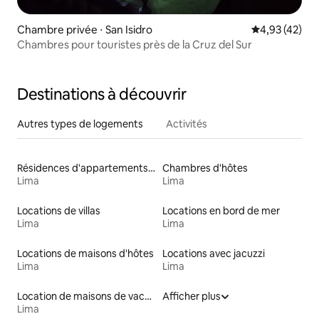
Chambre privée ⋅ San Isidro
Évaluation mo
4,93 (42)
Chambres pour touristes près de la Cruz del Sur
Destinations à découvrir
Autres types de logements
Activités
Résidences d'appartements en location
Chambres d'hôtes
Lima
Lima
Locations de villas
Locations en bord de mer
Lima
Lima
Locations de maisons d'hôtes
Locations avec jacuzzi
Lima
Lima
Location de maisons de vacances
Afficher plus
Lima