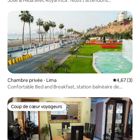
Jose & Hilda avec Royal Inca : Nous t'attendons
maintenant.
Chambre privée ⋅ Lima
Évaluation m
4,67 (3)
Confortable Bed and Breakfast, station balnéaire de
Chorrillos
Coup de cœur voyageurs
Coup de cœur voyageurs