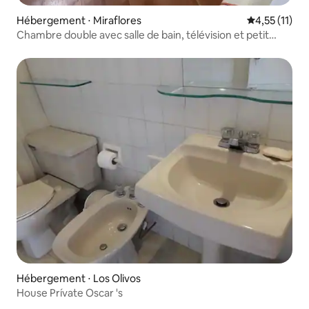
Hébergement ⋅ Miraflores
Évaluation m
4,55 (11)
Chambre double avec salle de bain, télévision et petit
déjeuner
Hébergement ⋅ Los Olivos
House Prívate Oscar 's