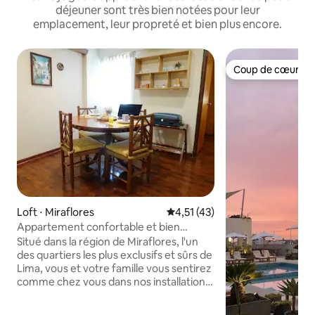
déjeuner sont très bien notées pour leur
emplacement, leur propreté et bien plus encore.
Coup de cœur vo
Coup de cœur vo
Loft ⋅ Miraflores
Évaluation moyenne sur la base
4,51 (43)
Appartement confortable et bien
équipé - Miraflores
Situé dans la région de Miraflores, l'un
des quartiers les plus exclusifs et sûrs de
Lima, vous et votre famille vous sentirez
comme chez vous dans nos installations.
Visitez-nous et profitez de la chaleur de
nos espaces confortables. Il dispose