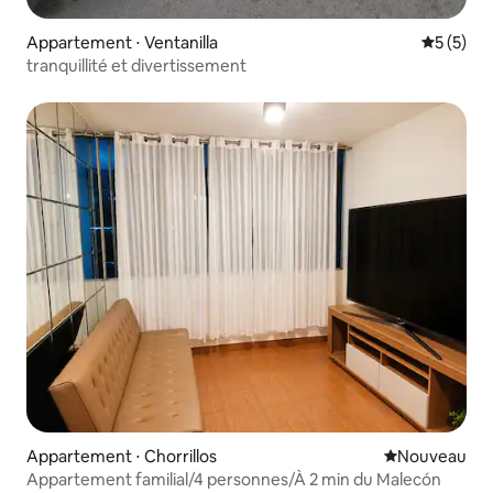
Appartement ⋅ Ventanilla
Évaluatio
5 (5)
tranquillité et divertissement
Appartement ⋅ Chorrillos
Nouvel hébe
Nouveau
Appartement familial/4 personnes/À 2 min du Malecón