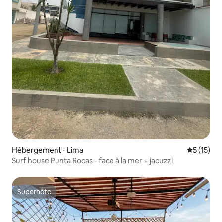
Hébergement ⋅ Lima
Évaluation
5 (15)
Surf house Punta Rocas - face à la mer + jacuzzi
Superhôte
Superhôte