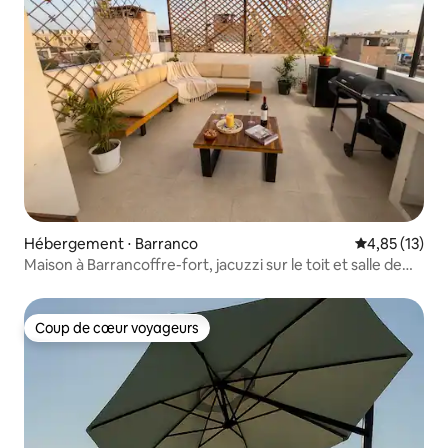
Hébergement ⋅ Barranco
Évaluation mo
4,85 (13)
Maison à Barrancoffre-fort, jacuzzi sur le toit et salle de
sport
Coup de cœur voyageurs
Coup de cœur voyageurs