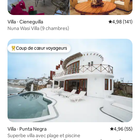
Villa ⋅ Cieneguilla
Évaluation moy
4,98 (141)
Nuna Wasi Villa (9 chambres)
Coup de cœur voyageurs
Coups de cœur voyageurs les plus appréciés
Villa ⋅ Punta Negra
Évaluation mo
4,96 (55)
Superbe villa avec plage et piscine