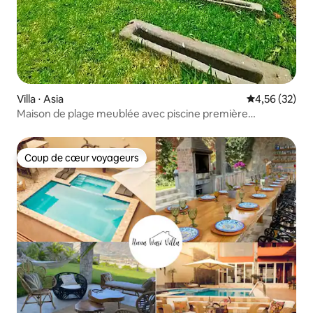
Villa ⋅ Asia
Évaluation mo
4,56 (32)
Maison de plage meublée avec piscine première
ouverture mikonos
Coup de cœur voyageurs
Coup de cœur voyageurs