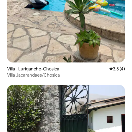
Villa ⋅ Lurigancho-Chosica
Évaluation 
3,5 (4)
Villa Jacarandaes/Chosica