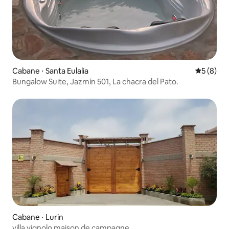
Cabane ⋅ Santa Eulalia
Évaluatio
5 (8)
Bungalow Suite, Jazmín 501, La chacra del Pato.
Cabane ⋅ Lurin
villa vignolo maison de campagne