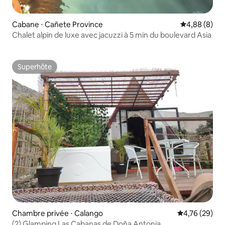
Cabane ⋅ Cañete Province
Évaluation m
4,88 (8)
Chalet alpin de luxe avec jacuzzi à 5 min du boulevard Asia
Superhôte
Superhôte
Chambre privée ⋅ Calango
Évaluation mo
4,76 (29)
(2) Glamping Las Cabanas de Doña Antonia