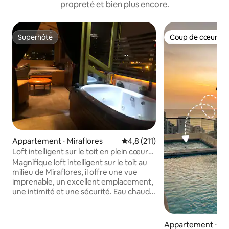
propreté et bien plus encore.
Superhôte
Coup de cœur vo
Superhôte
Coup de cœur vo
Appartement ⋅ Miraflores
Évaluation moyenne sur la base
4,8 (211)
Loft intelligent sur le toit en plein cœur
de miraflores
Magnifique loft intelligent sur le toit au
milieu de Miraflores, il offre une vue
imprenable, un excellent emplacement,
une intimité et une sécurité. Eau chaude
illimitée sur le bain à remous
(réchauffeur récemment mis à niveau
sept-22) afin que le hottub sera garantie
Appartement ⋅ Ba