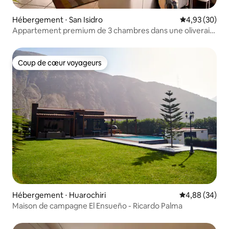
Hébergement ⋅ San Isidro
Évaluation mo
4,93 (30)
Appartement premium de 3 chambres dans une oliveraie
à San Isidro
Coup de cœur voyageurs
Coup de cœur voyageurs
Hébergement ⋅ Huarochiri
Évaluation mo
4,88 (34)
Maison de campagne El Ensueño - Ricardo Palma