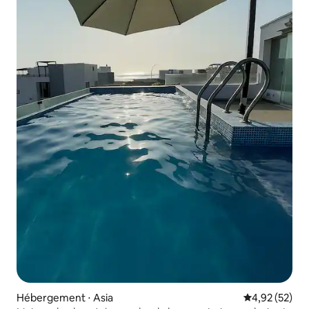
Hébergement ⋅ Asia
Évaluation mo
4,92 (52)