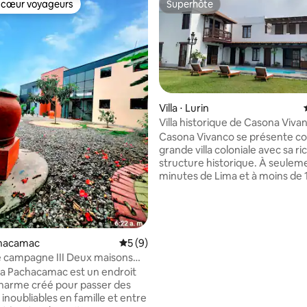
 cœur voyageurs
Superhôte
 cœur voyageurs
Superhôte
Villa ⋅ Lurin
Villa historique de Casona Viva
 la base de 39 commentaires : 4,85 sur 5
les séjours et les événements
Casona Vivanco se présente 
grande villa coloniale avec sa ri
structure historique. À seulem
minutes de Lima et à moins de 15
minutes en voiture de destinat
comme Playa Arica, Playa Punt
Hermosa, Las Lomas de Lucum
Hacienda Mamacona. Il offre un
idéale pour les familles nombr
achacamac
Évaluation moyenne sur la base de 9 co
5 (9)
les groupes d'amis. Casona Vivanco
 campagne III Deux maisons
invite les voyageurs à se déten
arbecue
ibia Pachacamac est un endroit
son vaste patio, à se baigner dan
harme créé pour passer des
piscine ou à se réunir dans le sa
noubliables en famille et entre
extérieur centré autour d'un f