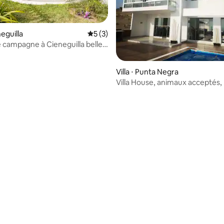
neguilla
Évaluation moyenne sur la base de 3 co
5 (3)
 campagne à Cieneguilla belle
cine
Villa ⋅ Punta Negra
Villa House, animaux acceptés,
Negra
 la base de 63 commentaires : 4,84 sur 5