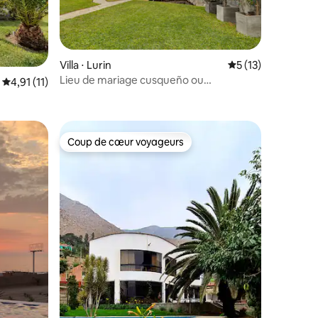
ntaires : 4,67 sur 5
Villa ⋅ Lurin
Évaluation moyenne
5 (13)
Lieu de mariage cusqueño ou
Évaluation moyenne sur la base de 11 commentaires : 4,91 sur 5
4,91 (11)
hébergement - Qhali Qai
Coup de cœur voyageurs
Coup de cœur voyageurs
entaires : 4,7 sur 5