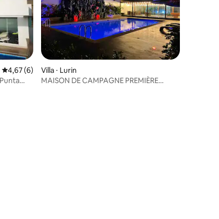
mmentaires : 5 sur 5
Évaluation moyenne sur la base de 6 commentaires : 4,67 sur 5
4,67 (6)
Villa ⋅ Lurin
 Punta
MAISON DE CAMPAGNE PREMIÈRE
PACHACAMAC