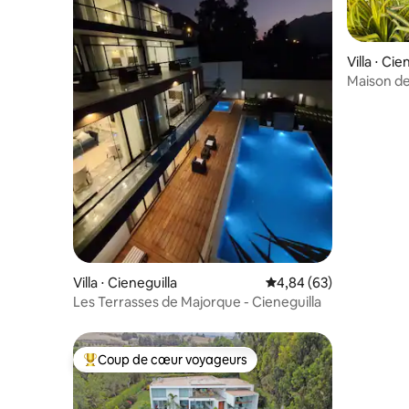
Villa ⋅ Cie
Maison de
vue et pis
Villa ⋅ Cieneguilla
Évaluation moyenne sur
4,84 (63)
Les Terrasses de Majorque - Cieneguilla
Coup de cœur voyageurs
Coups de cœur voyageurs les plus appréciés