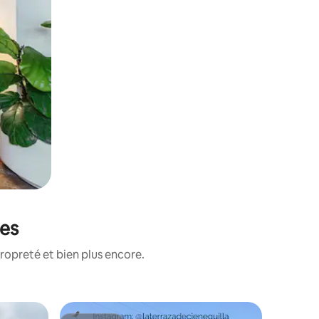
ées
ropreté et bien plus encore.
Villa ⋅ P