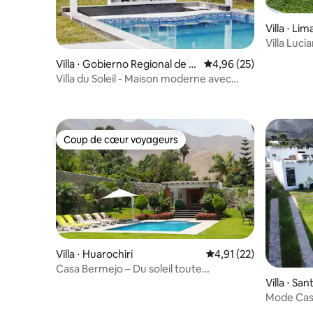
Villa ⋅ Lim
Villa Luci
animaux 
Villa ⋅ Gobierno Regional de Li
Évaluation moyenne sur
4,96 (25)
ma
Villa du Soleil - Maison moderne avec
piscine et bar
Coup de cœur voyageurs
Coup de cœur voyageurs
Villa ⋅ Huarochiri
Évaluation moyenne su
4,91 (22)
Casa Bermejo – Du soleil toute
l'année | Piscine privée
Villa ⋅ Sa
Mode Casa