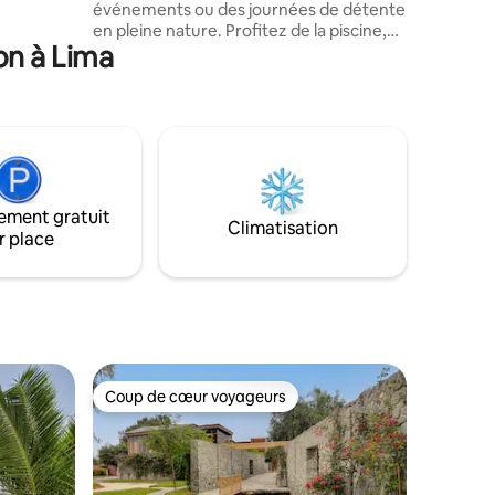
événements ou des journées de détente
en pleine nature. Profitez de la piscine,
on à Lima
du barbecue, du four à bois, de la cuisine
et des espaces couverts confortables. *Il
n'y a pas de chambres, mais vous pouvez
faire du glamping avec style ! Nous
proposons des tentes et des matelas
pneumatiques sur demande (espace
pour 3 à 4 tentes moyennes). Parfait
pour les rassemblements en famille ou
ement gratuit
entre amis, à quelques minutes de Lima.
Climatisation
r place
Coup de cœur voyageurs
Coup de cœur voyageurs