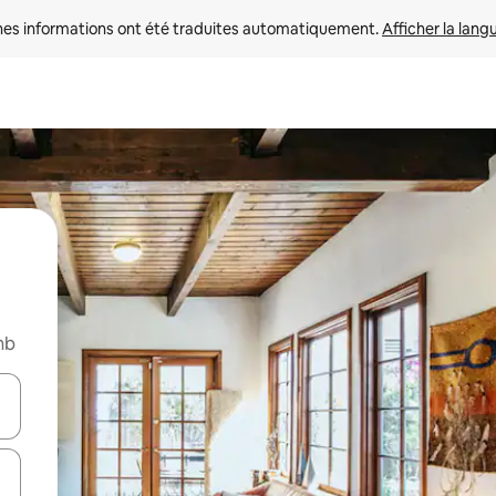
nes informations ont été traduites automatiquement. 
Afficher la lang
nb
hes vers le haut et vers le bas pour les parcourir ou en appuyant et en fai