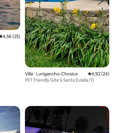
Évaluation moyenne sur la base de 25 commentaires : 4,56 sur 5
4,56 (25)
Villa ⋅ Lurigancho-Chosica
Évaluation moyenne su
4,92 (24)
PET friendly Gite à Santa Eulalia (1)