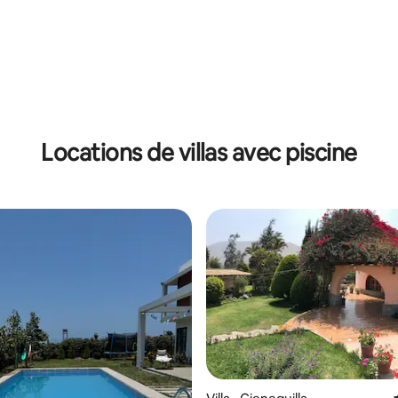
 sur la base de 32 commentaires : 5 sur 5
Locations de villas avec piscine