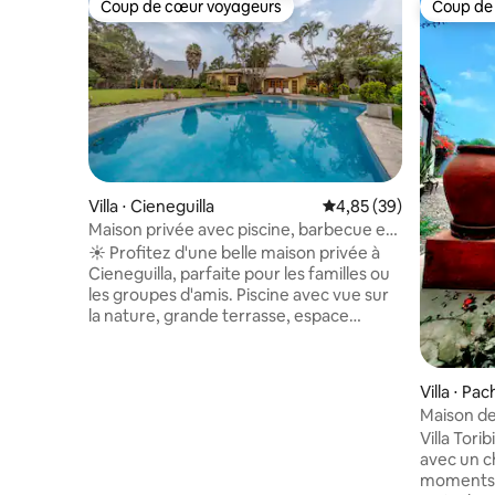
Coup de cœur voyageurs
Coup de
Coup de cœur voyageurs
Coup de
Villa ⋅ Cieneguilla
Évaluation moyenne sur
4,85 (39)
Maison privée avec piscine, barbecue et
feu de camp
☀️ Profitez d'une belle maison privée à
Cieneguilla, parfaite pour les familles ou
les groupes d'amis. Piscine avec vue sur
la nature, grande terrasse, espace
barbecue, four à bois et espace feu de
camp, le tout entouré d'un jardin de
2000 m² rempli d'arbres. 🐔 Vous pourrez
Villa ⋅ P
même voir des poules dans un poulailler
Maison de
fermé, idéal pour une expérience de
piscine b
Villa Tor
campagne authentique ! Face à la rivière
avec un c
et avec le soleil toute l'année, c'est
moments i
l'endroit idéal pour se reposer et profiter