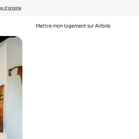
ue d'origine
Mettre mon logement sur Airbnb
sant glisser.