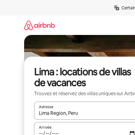
Aller
Certai
directement
au
contenu
Lima : locations de villas
de vacances
Trouvez et réservez des villas uniques sur Airb
Adresse
Lorsque les résultats s'affichent, utilisez les flèc
Arrivée