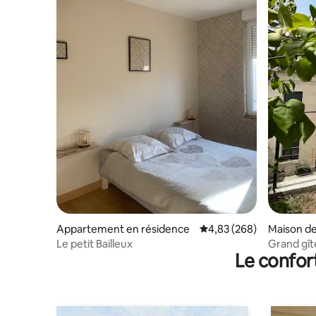
Appartement en résidence
Évaluation moyenne sur 
4,83 (268)
Maison de 
Le petit Bailleux
Grand gît
Le confor
12à14pers