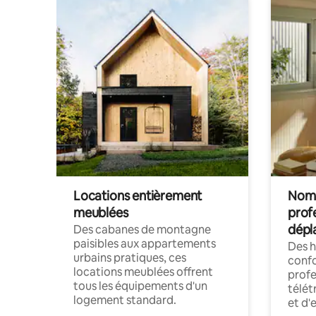
Locations entièrement
Noma
meublées
prof
dépl
Des cabanes de montagne
paisibles aux appartements
Des 
urbains pratiques, ces
confo
locations meublées offrent
profe
tous les équipements d'un
télét
logement standard.
et d'