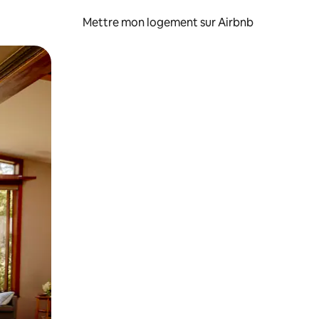
Mettre mon logement sur Airbnb
sant glisser.