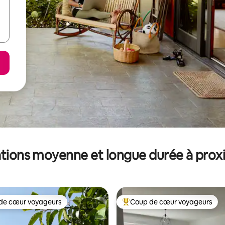
tions moyenne et longue durée à prox
de cœur voyageurs
Coup de cœur voyageurs
 cœur voyageurs les plus appréciés
Coups de cœur voyageurs les p