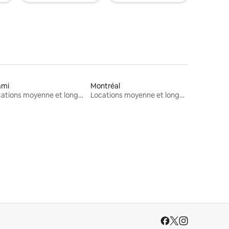
ami
Montréal
Locations moyenne et longue durée
Locations moyenne et longue durée