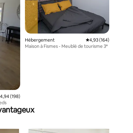
Hébergement
Évaluation moyenne sur
4,93 (164)
Maison à Fismes - Meublé de tourisme 3*
taires : 4,97 sur 5
valuation moyenne sur la base de 198 commentaires : 4,94 sur 5
4,94 (198)
ieds
avantageux