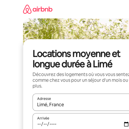
Aller
directement
au
contenu
Locations moyenne et
longue durée à Limé
Découvrez des logements où vous vous sente
comme chez vous pour un séjour d'un mois ou
plus.
Adresse
Lorsque les résultats s'affichent, utilisez les flèc
Arrivée