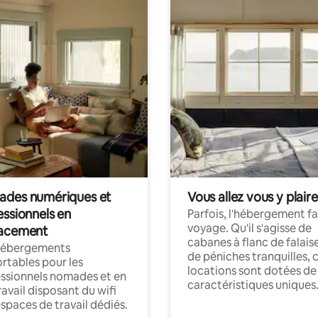
des numériques et
Vous allez vous y plaire
essionnels en
Parfois, l'hébergement fai
voyage. Qu'il s'agisse de
acement
cabanes à flanc de falais
hébergements
de péniches tranquilles, 
rtables pour les
locations sont dotées de
ssionnels nomades et en
caractéristiques uniques
ravail disposant du wifi
espaces de travail dédiés.