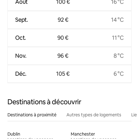
Août
100 €
16 °C
Sept.
92 €
14 °C
Oct.
90 €
11 °C
Nov.
96 €
8 °C
Déc.
105 €
6 °C
Destinations à découvrir
Destinations à proximité
Autres types de logements
Lie
Dublin
Manchester