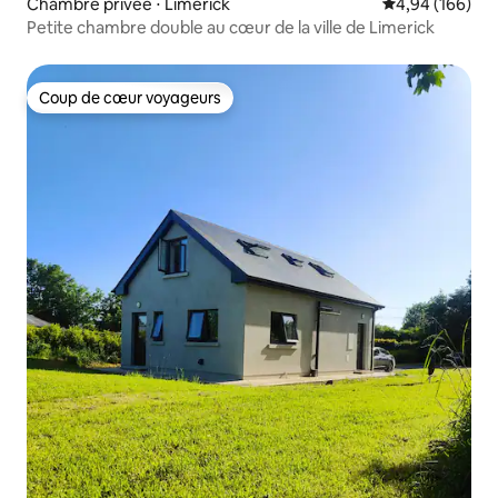
Chambre privée ⋅ Limerick
Évaluation moy
4,94 (166)
Petite chambre double au cœur de la ville de Limerick
Coup de cœur voyageurs
Coup de cœur voyageurs