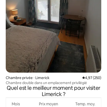
Chambre privée ⋅ Limerick
Évaluation moy
4,97 (250)
Chambre double dans un emplacement privilégié
Quel est le meilleur moment pour visiter
Limerick ?
Mois
Prix moyen
Temp. moy.