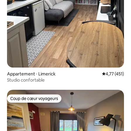
Appartement ⋅ Limerick
Évaluation moy
4,77 (451)
Studio confortable
Coup de cœur voyageurs
Coup de cœur voyageurs