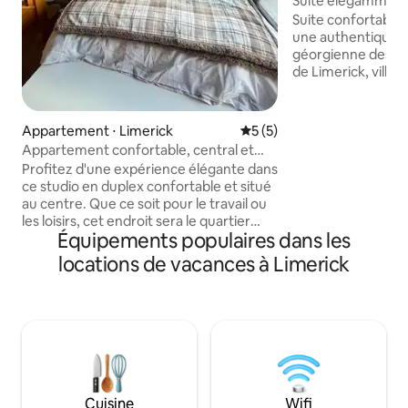
Suite élégamment 
Limerick historiqu
Suite confortable
une authentique m
géorgienne des a
de Limerick, ville 
Wild Atlantic Way.
maison élégante a
chauffage au sol. 
Appartement ⋅ Limerick
Évaluation moyenne sur la 
5 (5)
la cuisine entière
Appartement confortable, central et
sortez pour profit
moderne
Profitez d'une expérience élégante dans
quartier historiqu
ce studio en duplex confortable et situé
soit les galeries, 
au centre. Que ce soit pour le travail ou
l'histoire (château
les loisirs, cet endroit sera le quartier
(Munster Rugby) ou
Équipements populaires dans les
général de votre visite à Limerick.
et les restaurants 
Proche des principales entreprises,
locations de vacances à Limerick
Stationnement dans
hôtels et restaurants du centre-ville. Ce
l'extérieur.
bel appartement a tout ce qu'il faut pour
que vous vous sentiez non seulement à
l'aise, mais aussi détendu après une
journée trépidante de réunions ou
lorsque vous préparez vos aventures en
famille à l'ouest et au sud de l'île
d'Émeraude. Accueille des voyageurs
Cuisine
Wifi