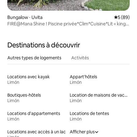
Bungalow ⋅ Uvita
Évaluation
5 (89)
FIRE@Mana Shine ! Piscine privée*Clim*Cuisine*Lit « king
size »
Destinations à découvrir
Autres types de logements
Activités
Locations avec kayak
Appart'hôtels
Limón
Limón
Boutiques-hôtels
Location de maisons de vacances
Limón
Limón
Locations d'appartements
Locations de tentes
Limón
Limón
Locations avec accès à un lac
Afficher plus