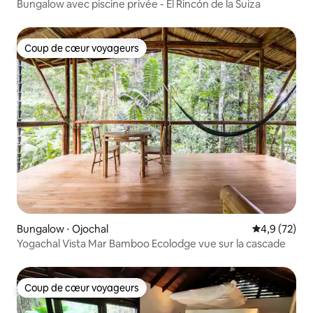
Bungalow avec piscine privée - El Rincón de la Suiza
Coup de cœur voyageurs
Coup de cœur voyageurs
Bungalow ⋅ Ojochal
Évaluation m
4,9 (72)
Yogachal Vista Mar Bamboo Ecolodge vue sur la cascade
Coup de cœur voyageurs
Coup de cœur voyageurs