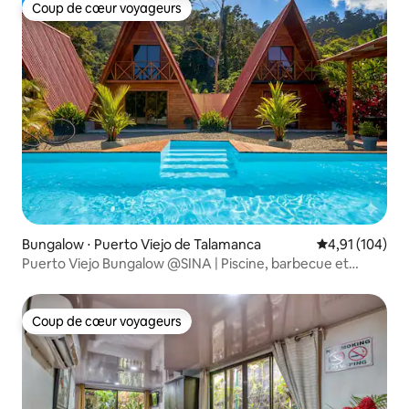
Coup de cœur voyageurs
Coup de cœur voyageurs
Bungalow ⋅ Puerto Viejo de Talamanca
Évaluation moy
4,91 (104)
Puerto Viejo Bungalow @SINA | Piscine, barbecue et
climatisation
Coup de cœur voyageurs
Coup de cœur voyageurs