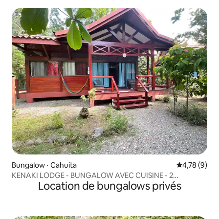
Bungalow ⋅ Cahuita
Évaluation m
4,78 (9)
KENAKI LODGE - BUNGALOW AVEC CUISINE - 2
Location de bungalows privés
PERSONNES