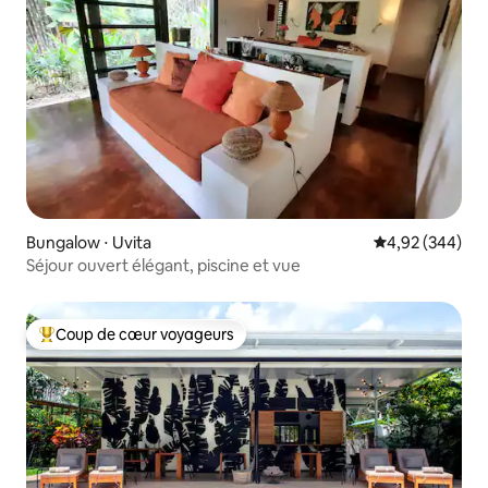
Bungalow ⋅ Uvita
Évaluation moy
4,92 (344)
Séjour ouvert élégant, piscine et vue
Coup de cœur voyageurs
Coups de cœur voyageurs les plus appréciés