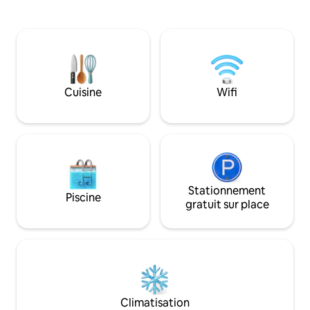
hébergement priv
plages (1,5 km), à 5 min en voiture du
dispose de son pr
quartier animé de Puerto Viejo et à
équipé d'une kitch
20 min du parc national de Cahuita. Wi-Fi
déjeuners relaxants
par fibre optique, climatisation, cuisine
partage un rancho 
entièrement équipée avec tous les
préparation de re
éléments de base et eau en bouteille de
repas avec vue sur 
18 L. Climatisation. Petit déjeuner 15 $ US
Cuisine
Wifi
et le jardin tropical
par personne et par jour, service de
blanchisserie payant. La maison se
trouve à la périphérie de la propriété, il y
a donc du bruit de rue.
Stationnement
Piscine
gratuit sur place
Climatisation