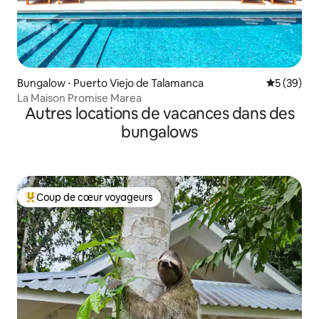
Bungalow ⋅ Puerto Viejo de Talamanca
Évaluation
5 (39)
La Maison Promise Marea
Autres locations de vacances dans des
bungalows
Coup de cœur voyageurs
Coups de cœur voyageurs les plus appréciés