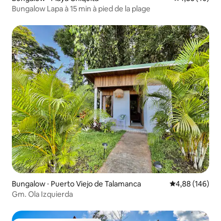
Bungalow Lapa à 15 min à pied de la plage
Bungalow ⋅ Puerto Viejo de Talamanca
Évaluation moy
4,88 (146)
Gm. Ola Izquierda