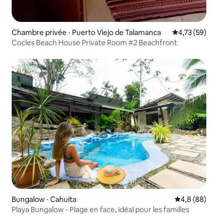
Chambre privée ⋅ Puerto Viejo de Talamanca
Évaluation mo
4,73 (59)
Cocles Beach House Private Room #2 Beachfront
Bungalow ⋅ Cahuita
Évaluation m
4,8 (88)
Playa Bungalow - Plage en face, idéal pour les familles