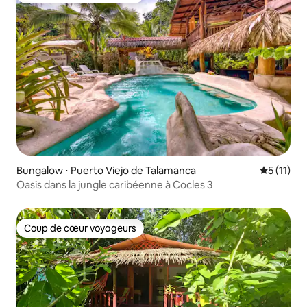
Bungalow ⋅ Puerto Viejo de Talamanca
Évaluatio
5 (11)
Oasis dans la jungle caribéenne à Cocles 3
Coup de cœur voyageurs
Coup de cœur voyageurs