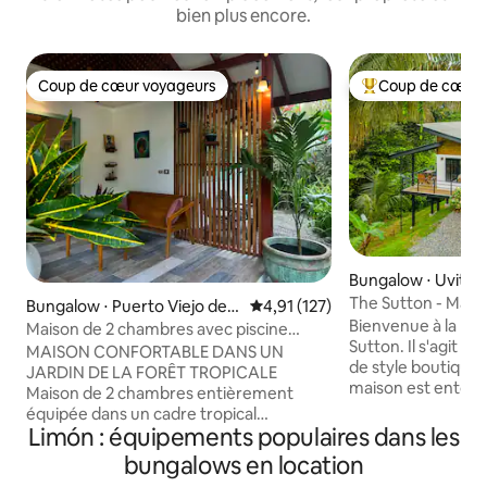
bien plus encore.
Coup de cœur voyageurs
Coup de cœur 
Coup de cœur voyageurs
Coups de cœur vo
Bungalow ⋅ Uvita
The Sutton - Mai
Bungalow ⋅ Puerto Viejo de T
Évaluation moyenne sur la base 
4,91 (127)
Bienvenue à la Mo
alamanca
Maison de 2 chambres avec piscine
Sutton. Il s'agit de
privée dans un jardin de jungle
MAISON CONFORTABLE DANS UN
de style boutique d
JARDIN DE LA FORÊT TROPICALE
maison est entouré
Maison de 2 chambres entièrement
toute sa nature g
équipée dans un cadre tropical
pour vous et quelq
Limón : équipements populaires dans les
merveilleux. Profitez de la nature et
trois pour une exp
observez la faune à Casa Lirio. À
bungalows en location
groupe avec la c
distance de marche de magnifiques