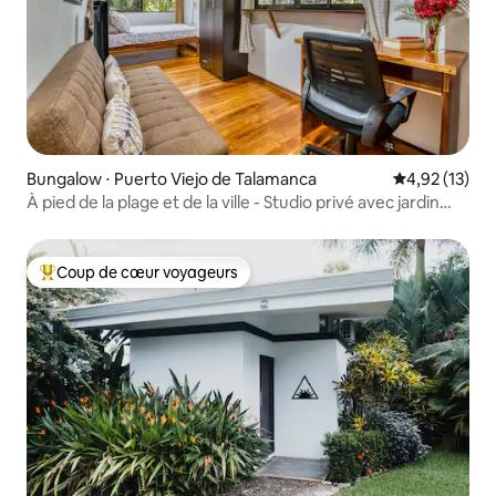
Bungalow ⋅ Puerto Viejo de Talamanca
Évaluation mo
4,92 (13)
À pied de la plage et de la ville - Studio privé avec jardin
luxuriant
Coup de cœur voyageurs
Coups de cœur voyageurs les plus appréciés