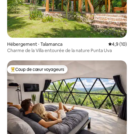
Hébergement ⋅ Talamanca
Évaluation m
4,9 (10)
Charme de la Villa entourée de la nature Punta Uva
Coup de cœur voyageurs
Coups de cœur voyageurs les plus appréciés