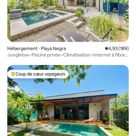
Hébergement ⋅ Playa Negra
Évaluation moy
4,93 (189)
Junglelow~Piscine privée~Climatisation~Internet à fibre
optique
Coup de cœur voyageurs
Coups de cœur voyageurs les plus appréciés