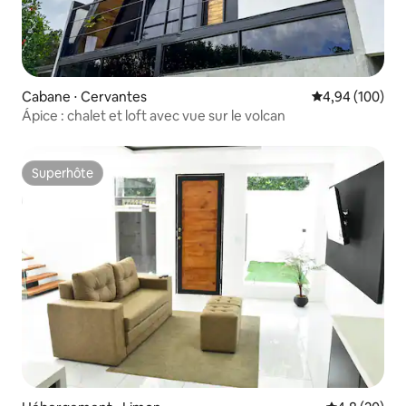
Cabane ⋅ Cervantes
Évaluation moy
4,94 (100)
Ápice : chalet et loft avec vue sur le volcan
Superhôte
Superhôte