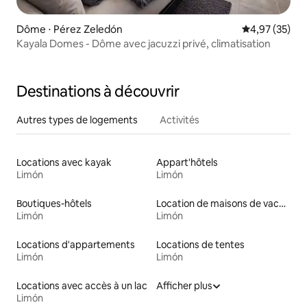
Dôme ⋅ Pérez Zeledón
Évaluation mo
4,97 (35)
Kayala Domes - Dôme avec jacuzzi privé, climatisation
Destinations à découvrir
Autres types de logements
Activités
Locations avec kayak
Appart'hôtels
Limón
Limón
Boutiques-hôtels
Location de maisons de vacances
Limón
Limón
Locations d'appartements
Locations de tentes
Limón
Limón
Locations avec accès à un lac
Afficher plus
Limón