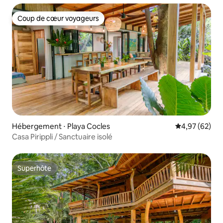
Coup de cœur voyageurs
Coup de cœur voyageurs
Hébergement ⋅ Playa Cocles
Évaluation mo
4,97 (62)
Casa Pirippli / Sanctuaire isolé
Superhôte
Superhôte