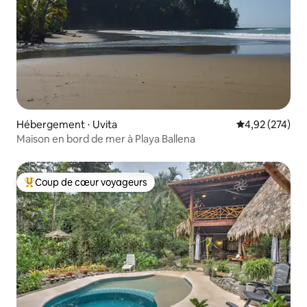
Hébergement ⋅ Uvita
Évaluation moy
4,92 (274)
Maison en bord de mer à Playa Ballena
Coup de cœur voyageurs
Coups de cœur voyageurs les plus appréciés