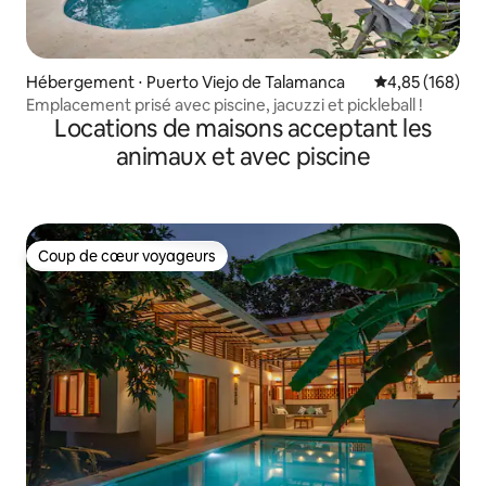
Hébergement ⋅ Puerto Viejo de Talamanca
Évaluation moy
4,85 (168)
Emplacement prisé avec piscine, jacuzzi et pickleball !
Locations de maisons acceptant les
animaux et avec piscine
Coup de cœur voyageurs
Coup de cœur voyageurs