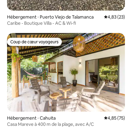
Hébergement ⋅ Puerto Viejo de Talamanca
Évaluation mo
4,83 (23)
Caribe - Boutique Villa - AC & Wi-fi
Coup de cœur voyageurs
Coup de cœur voyageurs
Hébergement ⋅ Cahuita
Évaluation mo
4,85 (75)
Casa Mareve à 400 m de la plage, avec A/C