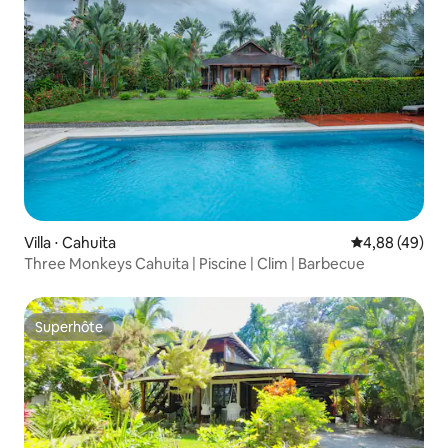
Villa ⋅ Cahuita
Évaluation mo
4,88 (49)
Three Monkeys Cahuita | Piscine | Clim | Barbecue
Superhôte
Superhôte