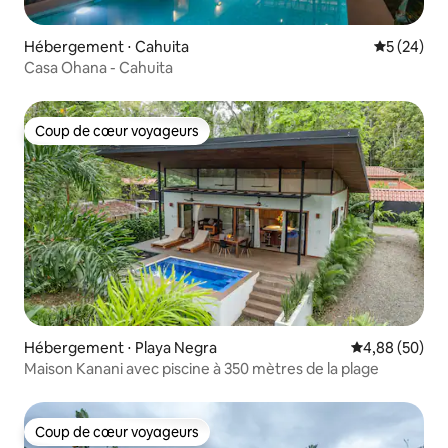
Hébergement ⋅ Cahuita
Évaluation
5 (24)
Casa Ohana - Cahuita
Coup de cœur voyageurs
Coup de cœur voyageurs
Hébergement ⋅ Playa Negra
Évaluation mo
4,88 (50)
Maison Kanani avec piscine à 350 mètres de la plage
Coup de cœur voyageurs
Coup de cœur voyageurs