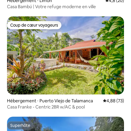
Hébergement ⋅ Limon
Évaluation m
4,8 (20)
Casa Bambú | Votre refuge moderne en ville
Coup de cœur voyageurs
Coup de cœur voyageurs
Hébergement ⋅ Puerto Viejo de Talamanca
Évaluation mo
4,88 (73)
Casa Franke - Centric 2BR w/AC & pool
Superhôte
Superhôte