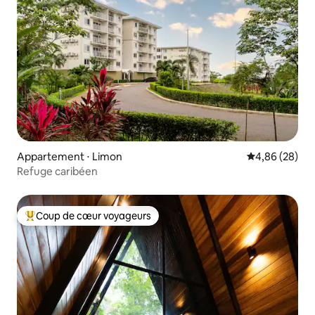
Appartement ⋅ Limon
Évaluation mo
4,86 (28)
Refuge caribéen
Coup de cœur voyageurs
Coups de cœur voyageurs les plus appréciés