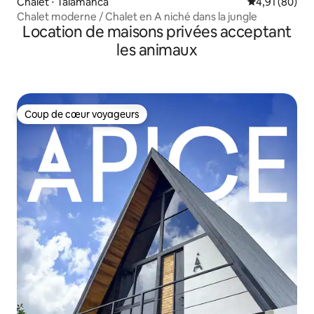
Chalet ⋅ Talamanca
Évaluation mo
4,91 (80)
Chalet moderne / Chalet en A niché dans la jungle
Location de maisons privées acceptant
les animaux
Coup de cœur voyageurs
Coup de cœur voyageurs