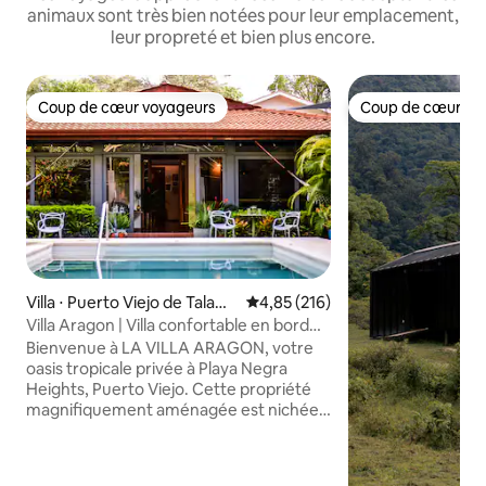
animaux sont très bien notées pour leur emplacement,
leur propreté et bien plus encore.
Coup de cœur voyageurs
Coup de cœur vo
Coup de cœur voyageurs
Coup de cœur vo
Villa ⋅ Puerto Viejo de Talam
Évaluation moyenne sur la base 
4,85 (216)
anca
Villa Aragon | Villa confortable en bord
de mer avec piscine et climatisation
Bienvenue à LA VILLA ARAGON, votre
oasis tropicale privée à Playa Negra
Heights, Puerto Viejo. Cette propriété
magnifiquement aménagée est nichée
dans une cour calme et fermée
entourée de jardins luxuriants et
d'arbres fruitiers. Détendez-vous au