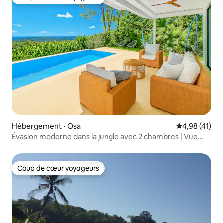
Coup de cœur voyageurs
Hébergement ⋅ Osa
Évaluation mo
4,98 (41)
Évasion moderne dans la jungle avec 2 chambres | Vue
panoramique sur l'océan
Coup de cœur voyageurs
Coup de cœur voyageurs