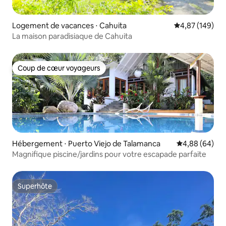
Logement de vacances ⋅ Cahuita
Évaluation moy
4,87 (149)
La maison paradisiaque de Cahuita
Coup de cœur voyageurs
Coup de cœur voyageurs
Hébergement ⋅ Puerto Viejo de Talamanca
Évaluation mo
4,88 (64)
Magnifique piscine/jardins pour votre escapade parfaite
Superhôte
Superhôte