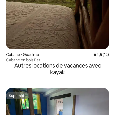
Cabane ⋅ Guacimo
Évaluation m
4,5 (12)
Cabane en bois Paz
Autres locations de vacances avec
kayak
Superhôte
Superhôte