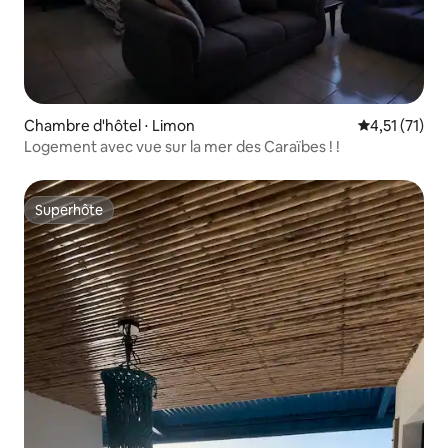
Chambre d'hôtel ⋅ Limon
Évaluation m
4,51 (71)
Logement avec vue sur la mer des Caraïbes ! !
Superhôte
Superhôte