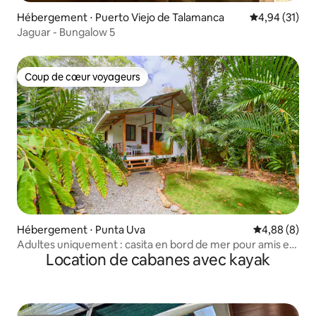
Hébergement ⋅ Puerto Viejo de Talamanca
Évaluation mo
4,94 (31)
Jaguar - Bungalow 5
Coup de cœur voyageurs
Coup de cœur voyageurs
Hébergement ⋅ Punta Uva
Évaluation m
4,88 (8)
Adultes uniquement : casita en bord de mer pour amis et
Location de cabanes avec kayak
famille