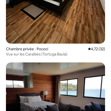
Chambre privée ⋅ Pococí
Évaluation mo
4,72 (32)
Vue sur les Caraïbes (Tortuga Baula)