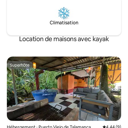
Climatisation
Location de maisons avec kayak
Superhôte
Superhôte
Hébergement ⋅ Puerto Viejo de Talamanca
Évaluation m
4,44 (9)