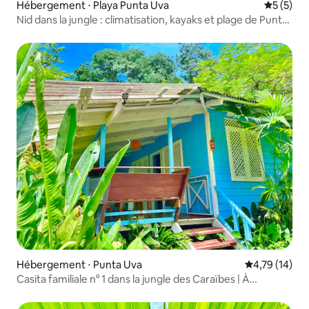
Hébergement ⋅ Playa Punta Uva
Évaluatio
5 (5)
Nid dans la jungle : climatisation, kayaks et plage de Punta
Uva
Hébergement ⋅ Punta Uva
Évaluation mo
4,79 (14)
Casita familiale n° 1 dans la jungle des Caraïbes | À
quelques pas de la plage