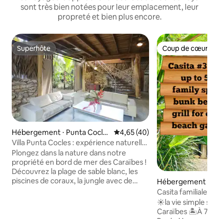
sont très bien notées pour leur emplacement, leur
propreté et bien plus encore.
Superhôte
Coup de cœur vo
Superhôte
Coup de cœur vo
Hébergement ⋅ Punta Cocle
Évaluation moyenne sur la base
4,65 (40)
s
Villa Punta Cocles : expérience naturelle
face à la plage
Plongez dans la nature dans notre
propriété en bord de mer des Caraïbes !
Découvrez la plage de sable blanc, les
piscines de coraux, la jungle avec de
Hébergement ⋅ Pu
nombreux animaux, la tranquillité,
Casita familiale n°
l'intimité et l'accès privé à la plage
Caraïbes | À deux 
☀️la vie simple su
immaculée et isolée de Punta Cocles !
Caraïbes 🏝️À 76 m à pied de la plage de
Dotée d'une maison Artisan inspirée par