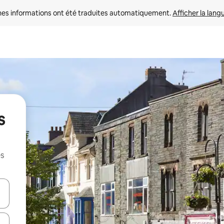
nes informations ont été traduites automatiquement. 
Afficher la lang
s
es
hes vers le haut et vers le bas pour les parcourir ou en appuyant et en fai