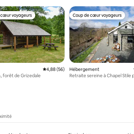
u lac Windermere
 cœur voyageurs
Coup de cœur voyageurs
 cœur voyageurs
Coup de cœur voyageurs
Évaluation moyenne sur la base de 56 commen
4,88 (56)
Hébergement
, forêt de Grizedale
Retraite sereine à Chapel Stile 
 la base de 29 commentaires : 4,97 sur 5
LetMeStay
ximité