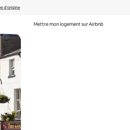
ue d'origine
Mettre mon logement sur Airbnb
sant glisser.