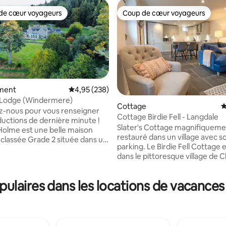
de cœur voyageurs
Coup de cœur voyageurs
 cœur voyageurs les plus appréciés
Coup de cœur voyageurs
ment
Évaluation moyenne sur la base de 238 commen
4,95 (238)
 Lodge (Windermere)
 la base de 131 commentaires : 4,95 sur 5
Cottage
É
z-nous pour vous renseigner
Cottage Birdie Fell - Langdale
éductions de dernière minute !
Slater's Cottage magnifiquem
Holme est une belle maison
restauré dans un village avec s
classée Grade 2 située dans un
parking. Le Birdie Fell Cottage est situé
nt idéal dans le parc national
dans le pittoresque village de 
strict, désormais classé au
Stile, à seulement 15 minutes
e mondial de l'UNESCO. Nous
d'Ambleside au cœur de la vall
vue incroyable sur le lac
laires dans les locations de vacances 
Langdale, l'une des régions les 
e (à 100 mètres de la maison),
et les plus tranquilles du Lake Distri
n accès facile au lac, aux bois et
a un magasin bien approvisionn
s. En outre, Waterhead et
excellent pub à distance de marc
 sont facilement accessibles à
d'innombrables sentiers pédest
nous sommes plus ou moins