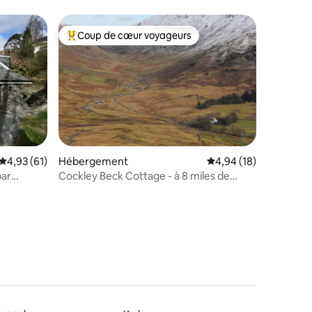
jacuzzi et sauna
Coup de cœur voyageurs
Coups de cœur voyageurs les plus appréciés
taires : 4,88 sur 5
Évaluation moyenne sur la base de 61 commentaires : 4,93 sur 5
4,93 (61)
Hébergement
Évaluation moyenne su
4,94 (18)
par
Cockley Beck Cottage - à 8 miles de
Great Langdale