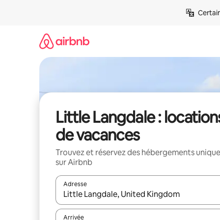
Aller
Certai
directement
au
contenu
Little Langdale : location
de vacances
Trouvez et réservez des hébergements uniqu
sur Airbnb
Adresse
Lorsque les résultats s'affichent, utilisez les flèc
Arrivée