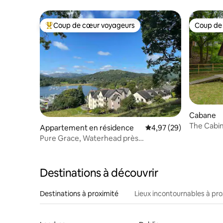
au bord d
Coup de cœur voyageurs
Coup de
Coups de cœur voyageurs les plus appréciés
Coup de
Cabane
The Cabin
Appartement en résidence
Évaluation moyenne sur
4,97 (29)
Pure Grace, Waterhead près
d'Ambleside, Lake District
Destinations à découvrir
Destinations à proximité
Lieux incontournables à pro