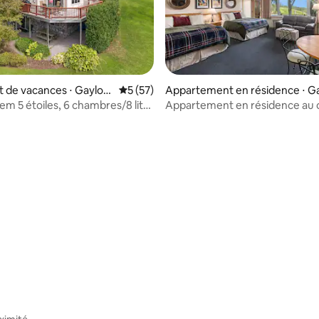
 la base de 30 commentaires : 4,97 sur 5
de vacances ⋅ Gaylor
Évaluation moyenne sur la base de 57 co
5 (57)
Appartement en résidence ⋅ G
ord
m 5 étoiles, 6 chambres/8 lits,
Appartement en résidence au
 coucher du soleil
de ski et de golf d'Otsego