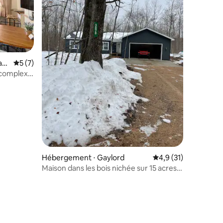
mmentaires : 5 sur 5
ayl
Évaluation moyenne sur la base de 7 commentaires : 5 sur 5
5 (7)
 complexe
Hébergement ⋅ Gaylord
Évaluation moyenne s
4,9 (31)
Maison dans les bois nichée sur 15 acres
boisés.