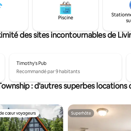
Cuisine entièrement approvisi
 restaurants gastronomiques,
Lave-linge et sèche-linge - Ga
stations de ski et de courtes
attenant - Chauffage et climati
Stationn
s d'une journée ! De plus, un
Piscine
Terrasse arrière avec mobilier 
su
90 jets pour une relaxation
avec chaises et bois fournis
imité des sites incontournables de Li
Timothy's Pub
Recommandé par 9 habitants
Township : d'autres superbes locations
de cœur voyageurs
Superhôte
 cœur voyageurs les plus appréciés
Superhôte