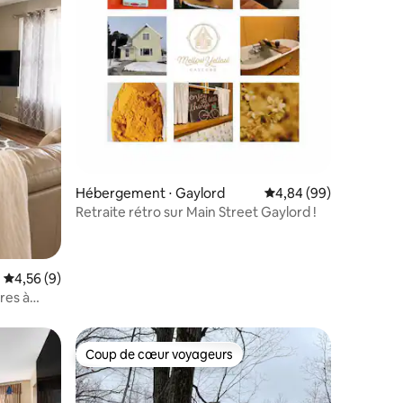
taires : 4,98 sur 5
Hébergement ⋅ Gaylord
Évaluation moyenne su
4,84 (99)
Retraite rétro sur Main Street Gaylord !
Évaluation moyenne sur la base de 9 commentaires : 4,56 sur 5
4,56 (9)
res à
Coup de cœur voyageurs
Coup de cœur voyageurs