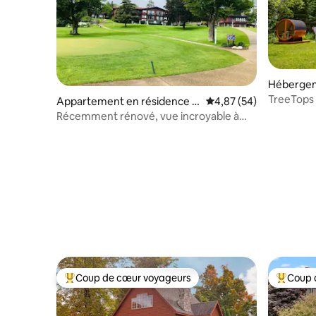
Hébergeme
TreeTops
Appartement en résidence ⋅
Évaluation moyenne sur
4,87 (54)
surdimens
Gaylord
Récemment rénové, vue incroyable à
Otsego !
Coup de cœur voyageurs
Coup 
Coups de cœur voyageurs les plus appréciés
Coups de