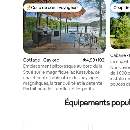
Coup de cœur voyageurs
Coup de
Coups de cœur voyageurs les plus appréciés
Coup de
Cabane ⋅ 
Cottage ⋅ Gaylord
Évaluation moyenne sur 
4,99 (102)
Le chalet
Emplacement pittoresque au bord du lac
Nous avon
près de la ville avec jacuzzi et
Situé sur le magnifique lac Kassuba, ce
de 1 000 
équipements de loisirs sur le lac
chalet confortable offre des paysages
installé 
magnifiques, la tranquillité et la détente.
pouces da
Parfait pour les familles et les petits
trouve dan
groupes, vous passerez vos journées à
une escapa
profiter de la vie au bord du lac, avec des
Équipements popula
Sentiers c
restaurants, des magasins et les pubs du
2 kayaks à
charmant centre-ville de Gaylord à
planches 
seulement 3,8 miles. Ce charmant chalet
sentiers 
offre de nombreuses options de
randonnée
détente, ainsi que : *Cuisine entièrement
Outfitter,