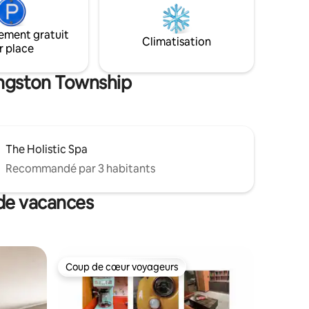
onnée -
soleil. Les chiens sont les bienvenus
rage
moyennant des frais supplémentaires
sation -
ement gratuit
uniques de 35,00 $. Il n'y a pas de clôture
Climatisation
- Foyer
r place
et comme cette maison est sur le lac, les
chiens et les enfants doivent être
surveillés à tout moment.
vingston Township
The Holistic Spa
Recommandé par 3 habitants
 de vacances
Coup de cœur voyageurs
Coup de cœur voyageurs