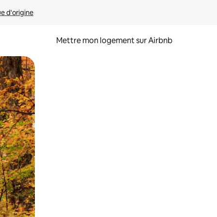
ue d'origine
Mettre mon logement sur Airbnb
sant glisser.