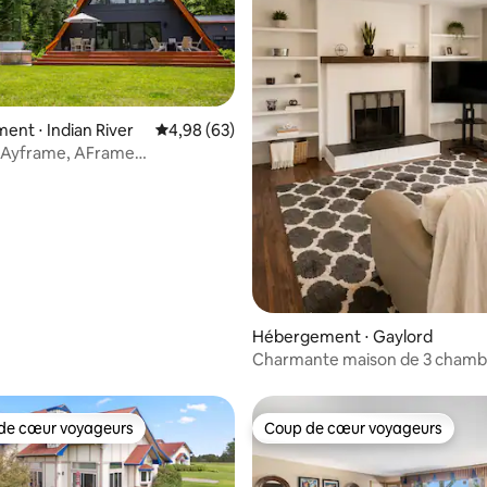
nt ⋅ Indian River
Évaluation moyenne sur la base de 63 commen
4,98 (63)
 Ayframe, AFrame
 la base de 54 commentaires : 4,87 sur 5
ionné sur la rivière avec
Hébergement ⋅ Gaylord
Charmante maison de 3 chamb
Gaylord, près du lac Otsego
de cœur voyageurs
Coup de cœur voyageurs
 cœur voyageurs les plus appréciés
Coup de cœur voyageurs