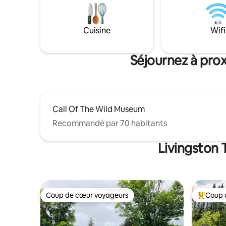
équipée * terrasse au bord du lac ; * foyer
nombreux
en pierre ; * table de feu ; *balançoire en
plusieurs 
bois ; * Barbecue au gaz *Chaloupe
excursion
Cuisine
Wifi
*kayaks ; *planches de stand-up paddle ; *
jacuzzi à 
pédalo ; * matériel de pêche.
ultime !
Séjournez à prox
Call Of The Wild Museum
Recommandé par 70 habitants
Livingston 
Coup de cœur voyageurs
Coup 
Coup de cœur voyageurs
Coups de