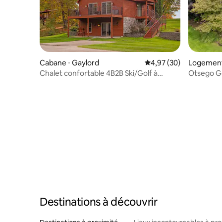
Cabane ⋅ Gaylord
Évaluation moyenne sur
4,97 (30)
Logement 
d
Chalet confortable 4B2B Ski/Golf à
Otsego Ge
l'intérieur de la station d'Otsego
vue sur le
Destinations à découvrir