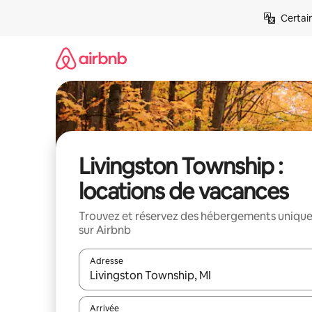
Aller
Certai
directement
au
contenu
Livingston Township :
locations de vacances
Trouvez et réservez des hébergements uniqu
sur Airbnb
Adresse
Lorsque les résultats s'affichent, utilisez les flèc
Arrivée