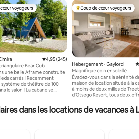
 cœur voyageurs
Coup de cœur voyageurs
 cœur voyageurs
Coups de cœur voyageurs les p
Elmira
Évaluation moyenne sur la base de 245 commen
4,95 (245)
la base de 102 commentaires : 4,99 sur 5
Hébergement ⋅ Gaylord
É
 triangulaire Bear Cub
Magnifique coin ensoleillé
s une belle Aframe construite
Évadez-vous dans la sérénité d
pieds carrés ! Récemment
maison de location située à la
un système de théâtre de 100
à moins de deux milles de Tree
ns le salon ! La cabane se
d'Otsego Resort, tous deux offr
s les lacs du Nord, ce qui offre
et du golf de premier ordre. Elle est
de parfaite pour le plein air.
également accessible à pied de
ires dans les locations de vacances à 
ôte à côte ! Nous offrons
Sonshine Barn Wedding & Event
 utiliser (à transporter), des
et dispose d'un accès de trois m
et des sacs de cornhole, des
magasins et aux restaurants.
à parcourir en UTV/ORV, de la
Notamment : - Gril - Fer à cheval -Une
, du rafting à Jordan Valley
table de ping pong -Table de bill
 de la motoneige, et de