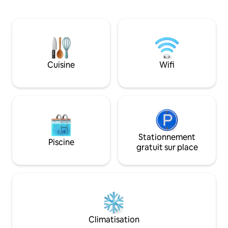
CADEAU ? Ou en VOYAGE ? VILLA GIO’
deux grandes terr
est ce qu'elle fait pour VOUS ! Au
lesquelles il est p
printemps et en été, PISCINE avec
soleil et d'utiliser
JACUZZI et CUISINE EXTÉRIEURE
est sécurisé par u
ÉQUIPÉE ! Les jours de pluie, de froid…
moustiques. Casa Verrua est proche de
détente, bulles, chaleur et cocooning
villes fascinantes t
dans notre spa et notre salle de sport. Il
Cuisine
Wifi
Turin, Milan et Gê
s’agit d’une maison totalement
indépendante, entourée de verdure, à
l’usage EXCLUSIF de nos clients.
Stationnement
Piscine
gratuit sur place
Climatisation