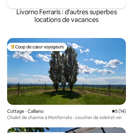
Livorno Ferraris : d'autres superbes
locations de vacances
Coup de cœur voyageurs
Coups de cœur voyageurs les plus appréciés
Cottage ⋅ Calliano
Évaluation
5 (14)
Chalet de charme à Monferrato : coucher de soleil et vin