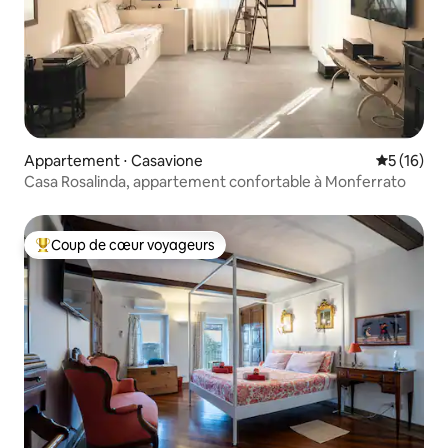
Appartement ⋅ Casavione
Évaluation
5 (16)
Casa Rosalinda, appartement confortable à Monferrato
Coup de cœur voyageurs
Coups de cœur voyageurs les plus appréciés