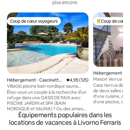
plus encore.
Coup de cœur voyageurs
Coup de cœur 
Coup de cœur voyageurs
Coups de cœur vo
Hébergement ⋅ Sc
Maison Verrua
Hébergement ⋅ Cascinette
Évaluation moyenne sur la base 
4,95 (125)
Casa Verrua dispo
d'Ivrea
VillaGió piscine bain nordique sauna
de deux salles de b
usage exclusif
Êtes-vous un couple à la recherche d’un
d'une cuisine, d'u
refuge dans une OASIS DE PAIX avec
d'une piscine, d'u
PISCINE JARDIN et SPA (BAIN
d'une borne de re
NORDIQUE et SAUNA) ? Ou des amies
électriques payant
Équipements populaires dans les
pour un WEEK-END différent ? Ou pour
partagée avec nos
un ANNIVERSAIRE ? Ou pour un
locations de vacances à Livorno Ferraris
établissements, C
ANNIVERSAIRE ? Ou pour un WEEK-END
Belavista. Les chambres donnent sur