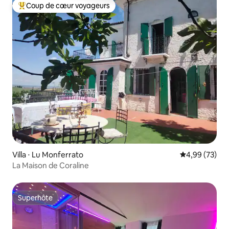
Coup de cœur voyageurs
Coups de cœur voyageurs les plus appréciés
Villa ⋅ Lu Monferrato
Évaluation mo
4,99 (73)
La Maison de Coraline
Superhôte
Superhôte