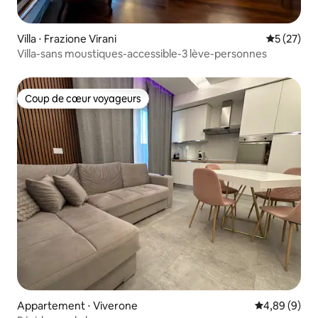
Villa ⋅ Frazione Virani
Évaluation
5 (27)
Villa-sans moustiques-accessible-3 lève-personnes
Coup de cœur voyageurs
Coup de cœur voyageurs
Appartement ⋅ Viverone
Évaluation m
4,89 (9)