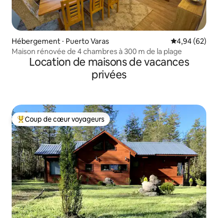
Hébergement ⋅ Puerto Varas
Évaluation mo
4,94 (62)
Maison rénovée de 4 chambres à 300 m de la plage
Location de maisons de vacances
privées
Coup de cœur voyageurs
Coups de cœur voyageurs les plus appréciés