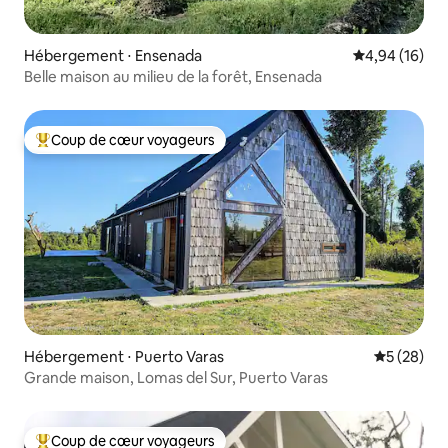
Hébergement ⋅ Ensenada
Évaluation mo
4,94 (16)
Belle maison au milieu de la forêt, Ensenada
Coup de cœur voyageurs
Coups de cœur voyageurs les plus appréciés
Hébergement ⋅ Puerto Varas
Évaluation
5 (28)
Grande maison, Lomas del Sur, Puerto Varas
Coup de cœur voyageurs