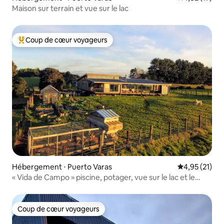
Maison sur terrain et vue sur le lac
Coup de cœur voyageurs
Coups de cœur voyageurs les plus appréciés
Hébergement ⋅ Puerto Varas
Évaluation mo
4,95 (21)
« Vida de Campo » piscine, potager, vue sur le lac et le
volcan
Coup de cœur voyageurs
Coup de cœur voyageurs