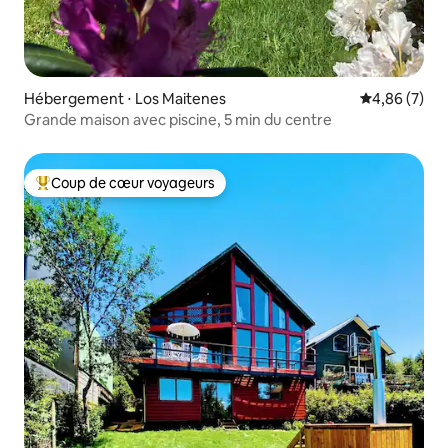
Hébergement ⋅ Los Maitenes
Évaluation m
4,86 (7)
Grande maison avec piscine, 5 min du centre
Coup de cœur voyageurs
Coups de cœur voyageurs les plus appréciés