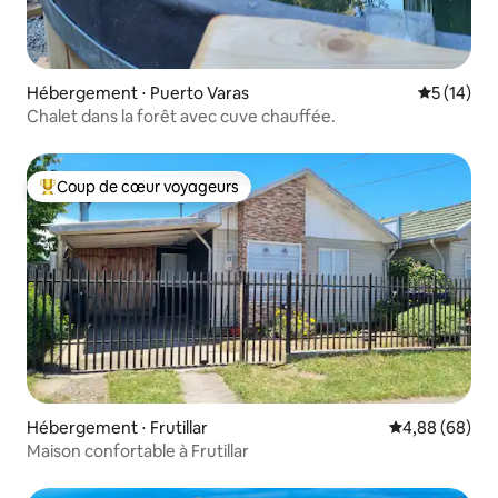
Hébergement ⋅ Puerto Varas
Évaluation
5 (14)
Chalet dans la forêt avec cuve chauffée.
Coup de cœur voyageurs
Coups de cœur voyageurs les plus appréciés
Hébergement ⋅ Frutillar
Évaluation mo
4,88 (68)
Maison confortable à Frutillar