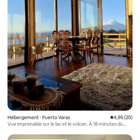
Hébergement ⋅ Puerto Varas
Évaluation mo
4,95 (20)
Vue imprenable sur le lac et le volcan. À 18 minutes du
centre.