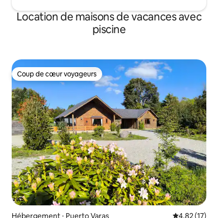
Location de maisons de vacances avec
piscine
Coup de cœur voyageurs
Coup de cœur voyageurs
Hébergement ⋅ Puerto Varas
Évaluation mo
4,82 (17)