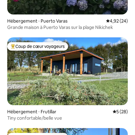
Hébergement ⋅ Puerto Varas
Évaluation mo
4,92 (24)
Grande maison à Puerto Varas sur la plage Nikichek
Coup de cœur voyageurs
Coups de cœur voyageurs les plus appréciés
Hébergement ⋅ Frutillar
Évaluation
5 (28)
Tiny confortable/belle vue