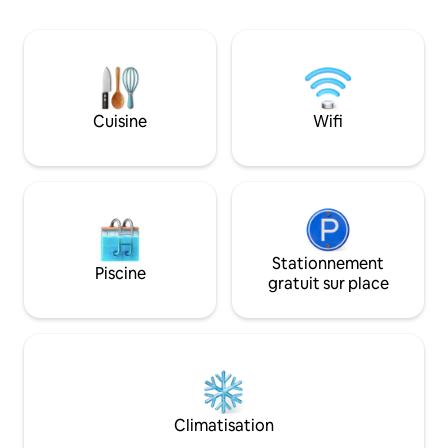
tu as besoin pour un séjour confortable
Idéal pour les fami
et reposant. Il dispose d'un lit King, d'une
recherche d'intimi
machine à café Nespresso, d'un
naturel paisible,
barbecue au charbon de bois, d'une
stratégique à seu
télévision avec Direct TV et d'une
Puerto Varas, 20 mi
connexion Wi-Fi.
25 minutes de Pue
Cuisine
Wifi
Stationnement
Piscine
gratuit sur place
Climatisation