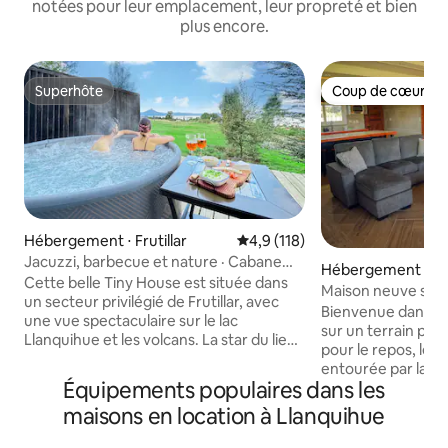
notées pour leur emplacement, leur propreté et bien
plus encore.
Superhôte
Coup de cœur vo
Superhôte
Coup de cœur vo
Hébergement ⋅ Frutillar
Évaluation moyenne sur la base
4,9 (118)
Jacuzzi, barbecue et nature · Cabane
Hébergement ⋅ Ll
avec vue
Cette belle Tiny House est située dans
Maison neuve sur t
un secteur privilégié de Frutillar, avec
total+nature
Bienvenue dans no
une vue spectaculaire sur le lac
sur un terrain pri
Llanquihue et les volcans. La star du lieu
pour le repos, le co
est le ✨ jacuzzi ✨: situé sur la terrasse et
entourée par la na
avec les meilleures vues que l'on puisse
Équipements populaires dans les
La maison est nou
avoir, c'est la fin parfaite pour une
spacieuse et lumin
maisons en location à Llanquihue
journée de promenade dans cette belle
déconnecter du brui
région. Elle est équipée de tout ce dont
profitant des éq