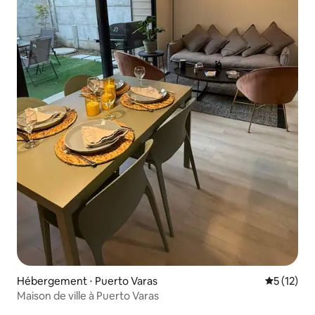
Hébergement ⋅ Puerto Varas
Évaluation
5 (12)
Maison de ville à Puerto Varas