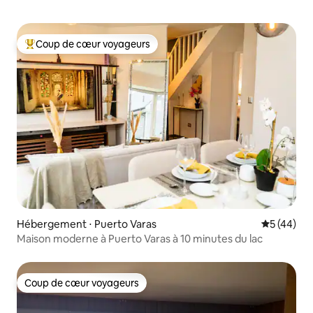
Coup de cœur voyageurs
Coups de cœur voyageurs les plus appréciés
Hébergement ⋅ Puerto Varas
Évaluation
5 (44)
Maison moderne à Puerto Varas à 10 minutes du lac
Coup de cœur voyageurs
Coup de cœur voyageurs