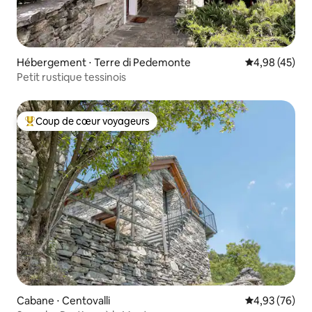
Hébergement ⋅ Terre di Pedemonte
Évaluation mo
4,98 (45)
Petit rustique tessinois
Coup de cœur voyageurs
Coups de cœur voyageurs les plus appréciés
Cabane ⋅ Centovalli
Évaluation mo
4,93 (76)