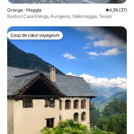
Grange ⋅ Maggia
Évaluation mo
4,95 (37)
Rustico Casa Kāinga, Aurigeno, Vallemaggia, Tessin
Coup de cœur voyageurs
Coup de cœur voyageurs