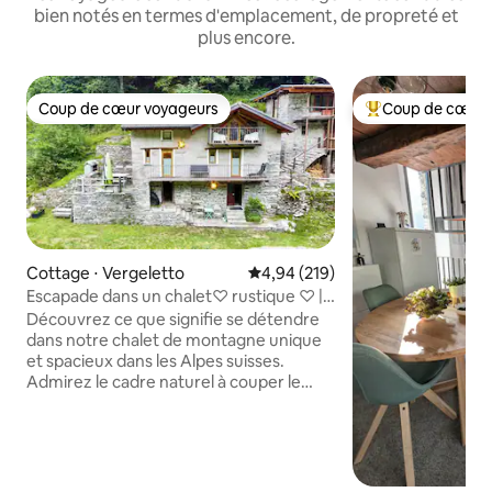
bien notés en termes d'emplacement, de propreté et
plus encore.
Coup de cœur voyageurs
Coup de cœur 
Coup de cœur voyageurs
Coups de cœur vo
Cottage ⋅ Vergeletto
Évaluation moyenne sur la base 
4,94 (219)
Escapade dans un chalet♡ rustique ♡ |
Vue sur la montagne, barbecue, forfait
Découvrez ce que signifie se détendre
dans notre chalet de montagne unique
et spacieux dans les Alpes suisses.
Admirez le cadre naturel à couper le
souffle tout en profitant de la forêt
environnante. Notre confortable chalet
familial est équipé de tout ce dont vous
pourriez avoir besoin pour un séjour
parfait, y compris une cuisine