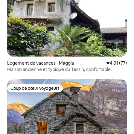
Logement de vacances ⋅ Maggia
Évaluation mo
4,91 (77)
Maison ancienne et typique du Tessin, confortable.
Coup de cœur voyageurs
Coup de cœur voyageurs