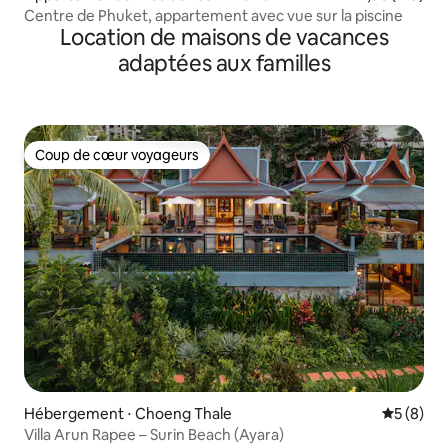
Centre de Phuket, appartement avec vue sur la piscine
Location de maisons de vacances
adaptées aux familles
Coup de cœur voyageurs
Coup de cœur voyageurs
Hébergement ⋅ Choeng Thale
Évaluatio
5 (8)
Villa Arun Rapee – Surin Beach (Ayara)