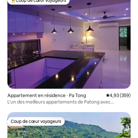
Coup de cœur voyageurs
Coups de cœur voyageurs les plus appréciés
Appartement en résidence ⋅ Pa Tong
Évaluation moy
4,93 (359)
L'un des meilleurs appartements de Patong avec
2 chambres et super modem
Coup de cœur voyageurs
Coup de cœur voyageurs