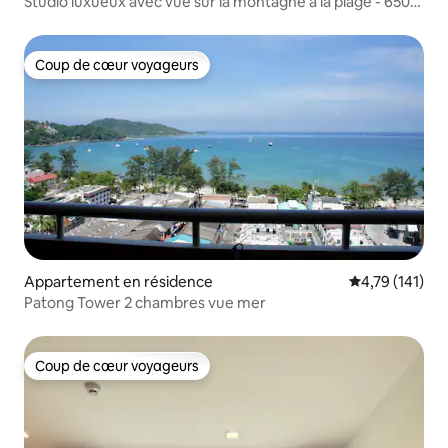
Studio luxueux avec vue sur la montagne à la plage - 650
m
Coup de cœur voyageurs
Coup de cœur voyageurs
Appartement en résidence
Évaluation moy
4,79 (141)
Patong Tower 2 chambres vue mer
Coup de cœur voyageurs
Coup de cœur voyageurs