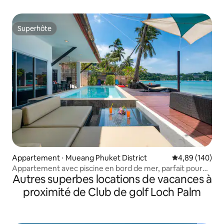
avec piscine à débordement
Superhôte
Superhôte
Appartement ⋅ Mueang Phuket District
Évaluation moy
4,89 (140)
Appartement avec piscine en bord de mer, parfait pour
Autres superbes locations de vacances à
les familles
proximité de Club de golf Loch Palm