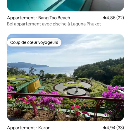
Appartement ⋅ Bang Tao Beach
Évaluation mo
4,86 (22)
Bel appartement avec piscine à Laguna Phuket
Coup de cœur voyageurs
Coup de cœur voyageurs
Appartement ⋅ Karon
Évaluation mo
4,94 (33)