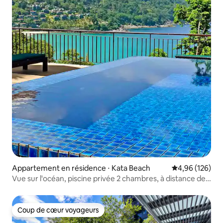
Appartement en résidence ⋅ Kata Beach
Évaluation moy
4,96 (126)
Vue sur l'océan, piscine privée 2 chambres, à distance de
marche de la plage !
Coup de cœur voyageurs
Coup de cœur voyageurs