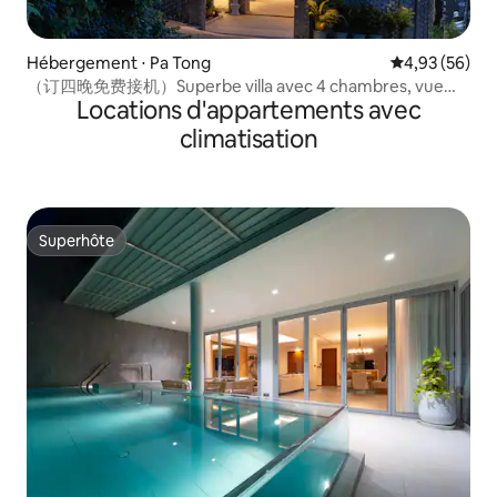
Hébergement ⋅ Pa Tong
Évaluation mo
4,93 (56)
（订四晚免费接机）Superbe villa avec 4 chambres, vue
Locations d'appartements avec
sur la mer et piscine à Patong
climatisation
Superhôte
Superhôte