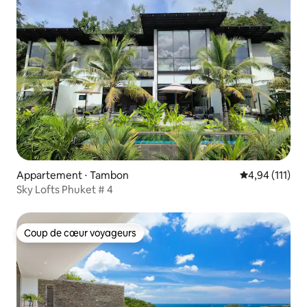
Appartement ⋅ Tambon
Évaluation moy
4,94 (111)
Sky Lofts Phuket # 4
Coup de cœur voyageurs
Coup de cœur voyageurs