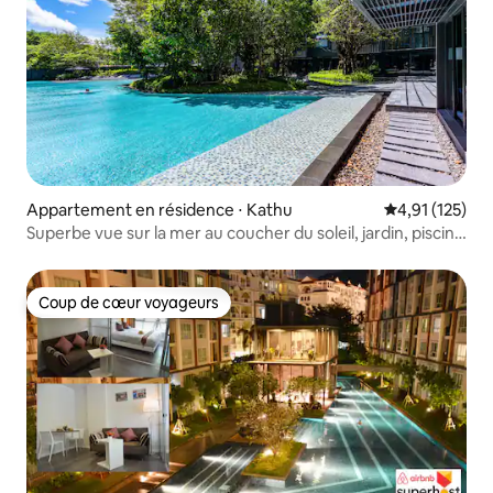
Appartement en résidence ⋅ Kathu
Évaluation moy
4,91 (125)
Superbe vue sur la mer au coucher du soleil, jardin, piscine
et cuisine, salle de bain, balcon, une chambre, un hall,
chambre confortable + sécurité 24h/24
Coup de cœur voyageurs
Coup de cœur voyageurs