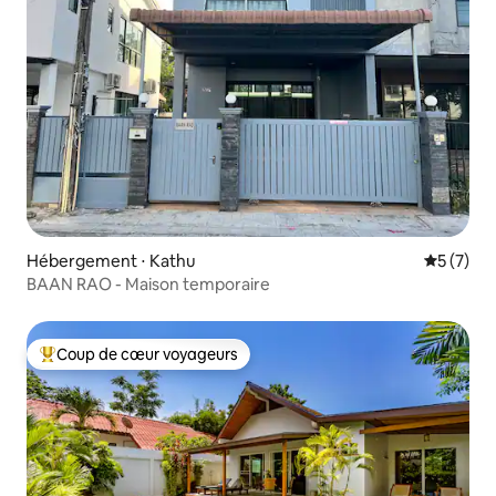
Hébergement ⋅ Kathu
Évaluatio
5 (7)
BAAN RAO - Maison temporaire
Coup de cœur voyageurs
Coups de cœur voyageurs les plus appréciés