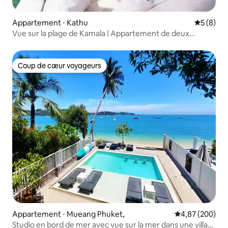
Appartement ⋅ Kathu
Évaluatio
5 (8)
Vue sur la plage de Kamala | Appartement de deux
chambres avec vue imprenable sur la mer | Terrasse
panoramique + piscine privée | Superbes couchers de
soleil | À 400 mètres à pied de la plage | A82
Coup de cœur voyageurs
Coup de cœur voyageurs
Appartement ⋅ Mueang Phuket,
Évaluation moy
4,87 (200)
Studio en bord de mer avec vue sur la mer dans une villa