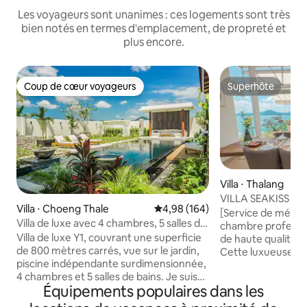
Les voyageurs sont unanimes : ces logements sont très
bien notés en termes d'emplacement, de propreté et
plus encore.
Coup de cœur voyageurs
Superhôte
Coup de cœur voyageurs
Superhôte
Villa ⋅ Thalang
VILLA SEAKISS CA
Villa ⋅ Choeng Thale
Évaluation moyenne sur la base 
4,98 (164)
avec vue sur la me
[Service de ména
Villa de luxe avec 4 chambres, 5 salles de
offert, femme de
chambre professio
bains et une grande piscine sur une
majordome
Villa de luxe Y1, couvrant une superficie
de haute qualité o
surface de 800 mètres carrés à Phuket
de 800 mètres carrés, vue sur le jardin,
Cette luxueuse vi
Y1
piscine indépendante surdimensionnée,
vue sur la mer est
4 chambres et 5 salles de bains. Je suis
l'un des endroits l
Équipements populaires dans les
sûr que vous tomberez amoureux dès
Phuket, surplomb
que vous la verrez. En entrant dans la
sereine, dans une 