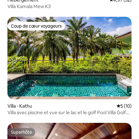
Villa Kamala Mew K3
Coup de cœur voyageurs
Coup de cœur voyageurs
Villa ⋅ Kathu
Évaluation
5 (10)
Villa avec piscine et vue sur le lac et le golf Pool Villa Golf
Lake View Kathu Phuket
Superhôte
Superhôte