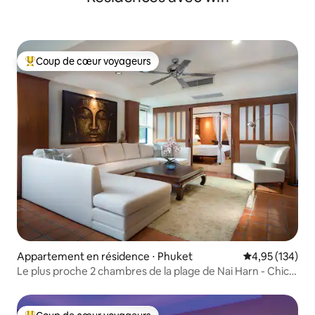
Coup de cœur voyageurs
Coups de cœur voyageurs les plus appréciés
Appartement en résidence ⋅ Phuket
Évaluation moy
4,95 (134)
Le plus proche 2 chambres de la plage de Nai Harn - Chic
et relaxant