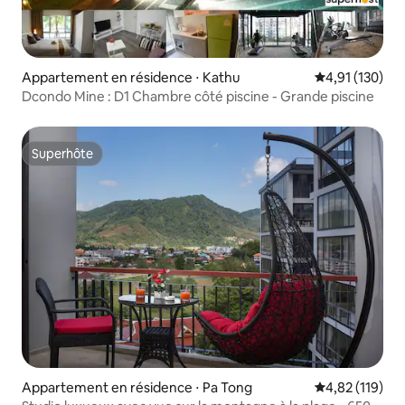
Appartement en résidence ⋅ Kathu
Évaluation moy
4,91 (130)
Dcondo Mine : D1 Chambre côté piscine - Grande piscine
Superhôte
Superhôte
Appartement en résidence ⋅ Pa Tong
Évaluation moy
4,82 (119)