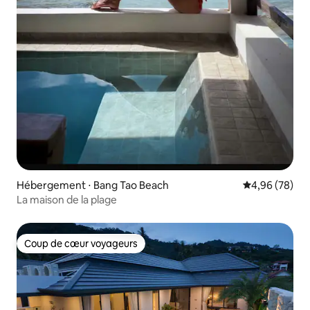
Hébergement ⋅ Bang Tao Beach
Évaluation mo
4,96 (78)
La maison de la plage
Coup de cœur voyageurs
Coup de cœur voyageurs