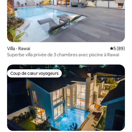
Villa ⋅ Rawai
Évaluation
5 (89)
Superbe villa privée de 3 chambres avec piscine à Rawai
Coup de cœur voyageurs
Coup de cœur voyageurs