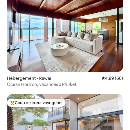
Hébergement ⋅ Rawai
Évaluation mo
4,89 (66)
Ocean Horizon, vacances à Phuket
Coup de cœur voyageurs
Coups de cœur voyageurs les plus appréciés