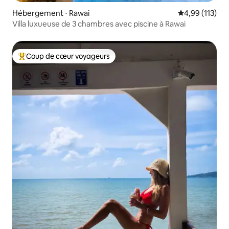
Hébergement ⋅ Rawai
Évaluation moy
4,99 (113)
Villa luxueuse de 3 chambres avec piscine à Rawai
Coup de cœur voyageurs
Coups de cœur voyageurs les plus appréciés