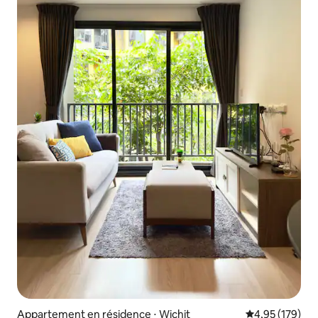
Appartement en résidence ⋅ Wichit
Évaluation moy
4,95 (179)