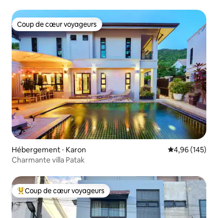
Coup de cœur voyageurs
Coup de cœur voyageurs
Hébergement ⋅ Karon
Évaluation moy
4,96 (145)
Charmante villa Patak
Coup de cœur voyageurs
Coups de cœur voyageurs les plus appréciés