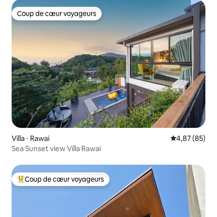
Coup de cœur voyageurs
Coup de cœur voyageurs
Villa ⋅ Rawai
Évaluation mo
4,87 (85)
Sea Sunset view Villa Rawai
Coup de cœur voyageurs
Coups de cœur voyageurs les plus appréciés