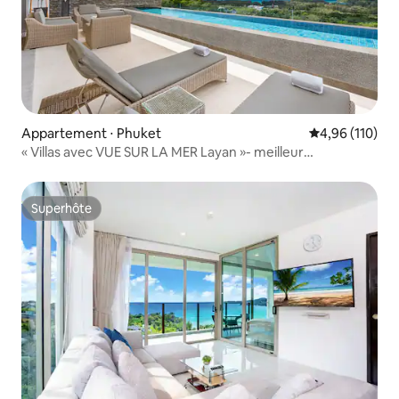
Appartement ⋅ Phuket
Évaluation moy
4,96 (110)
« Villas avec VUE SUR LA MER Layan »- meilleur
appartement de 3 lits, piscine de 11 m
Superhôte
Superhôte