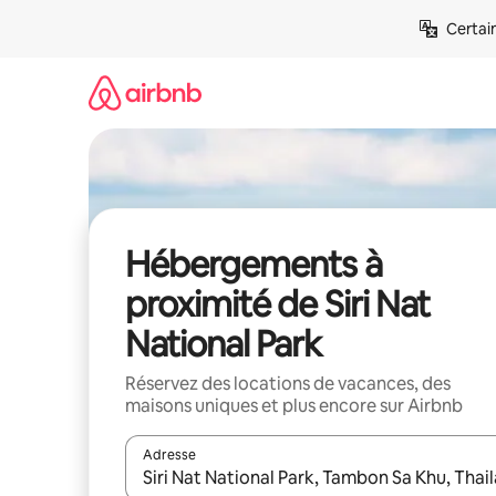
Aller
Certai
directement
au
contenu
Hébergements à
proximité de Siri Nat
National Park
Réservez des locations de vacances, des
maisons uniques et plus encore sur Airbnb
Adresse
Lorsque les résultats s'affichent, utilisez les flèc