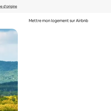
ue d'origine
Mettre mon logement sur Airbnb
sant glisser.