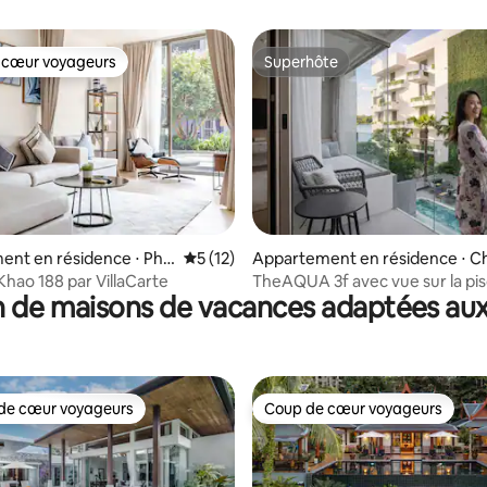
Bang Tao
 cœur voyageurs
Superhôte
 cœur voyageurs
Superhôte
 la base de 67 commentaires : 4,88 sur 5
ent en résidence ⋅ Phu
Évaluation moyenne sur la base de 12 co
5 (12)
Appartement en résidence ⋅ C
eng Thale
Khao 188 par VillaCarte
TheAQUA 3f avec vue sur la pisc
 de maisons de vacances adaptées aux
lac @BoatAvenue (Laguna Bea
de cœur voyageurs
Coup de cœur voyageurs
 cœur voyageurs les plus appréciés
Coup de cœur voyageurs