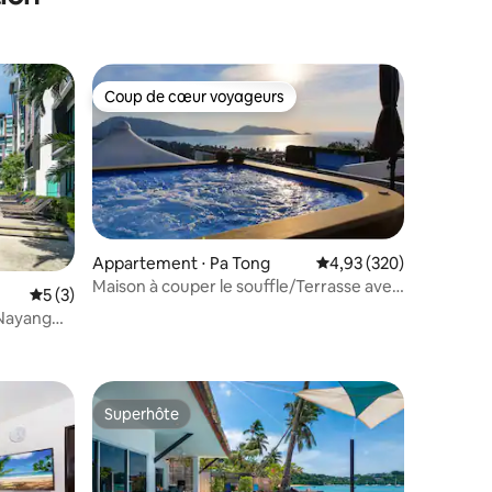
Coup de cœur voyageurs
Coup de cœur voyageurs
Appartement ⋅ Pa Tong
Évaluation moyenne sur
4,93 (320)
Maison à couper le souffle/Terrasse avec
mmentaires : 5 sur 5
Évaluation moyenne sur la base de 3 commentaires : 5 sur 5
5 (3)
piscine/Jardin enchanteur
 Nayang
Superhôte
Superhôte