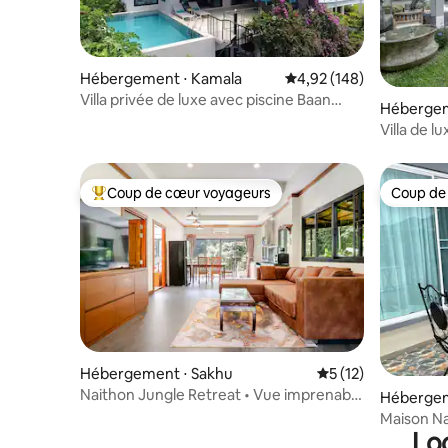
Hébergement ⋅ Kamala
Évaluation moyenne sur 
4,92 (148)
Villa privée de luxe avec piscine Baan
Héberge
Rattiya
Villa de l
Tao
Coup de cœur voyageurs
Coup de
Coups de cœur voyageurs les plus appréciés
Coup de
Hébergement ⋅ Sakhu
Évaluation moyenne
5 (12)
Naithon Jungle Retreat • Vue imprenable
Hébergem
et piscine
Maison Na
Lo