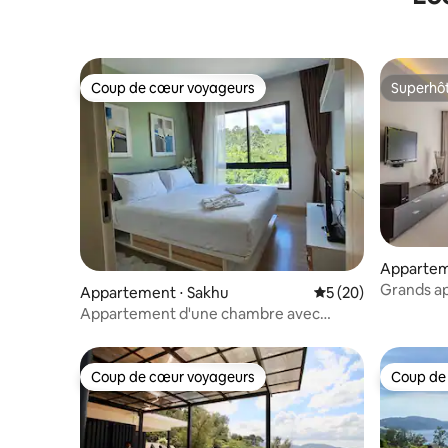
Coup de cœur voyageurs
Superhô
Coup de cœur voyageurs
Superhô
Appartem
Grands a
Appartement ⋅ Sakhu
Évaluation moyenne 
5 (20)
(117 m2) a
Appartement d'une chambre avec
piscine, salle de sport près de l'aéroport
et de la plage
Coup de cœur voyageurs
Coup de
Coup de cœur voyageurs
Coup de