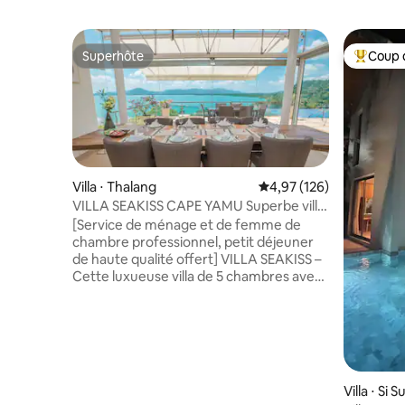
Superhôte
Coup 
Superhôte
Coups de
Villa ⋅ Thalang
Évaluation moyenne sur
4,97 (126)
VILLA SEAKISS CAPE YAMU Superbe villa
avec vue sur la mer, petit déjeuner
[Service de ménage et de femme de
offert, femme de ménage et majordome
chambre professionnel, petit déjeuner
de haute qualité offert] VILLA SEAKISS –
Cette luxueuse villa de 5 chambres avec
vue sur la mer est située à Cape Yamu,
l'un des endroits les plus prestigieux de
Phuket, surplombant la mer d'Andaman
sereine, dans une zone fermée de villas
de luxe. Couvrant une superficie de
1 400 m² avec une piscine de 17 m, la villa
Villa ⋅ Si 
dispose de 5 grandes chambres, dont 4