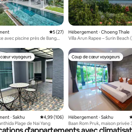
la base de 148 commentaires : 4,92 sur 5
ment
Évaluation moyenne sur la base de 27 co
5 (27)
Hébergement ⋅ Choeng Thale
uxe avec piscine près de Bang
Villa Arun Rapee – Surin Beach 
 cœur voyageurs
Coup de cœur voyageurs
 cœur voyageurs
Coup de cœur voyageurs
 sur la base de 12 commentaires : 5 sur 5
ent ⋅ Sakhu
Évaluation moyenne sur la base de 106 commen
4,99 (106)
Hébergement ⋅ Sakhu
É
nthida Plage de Nai Yang
Baan Rom Pruk, maison privée 3
cations d'appartements avec climatisat
la plage de Naiyang