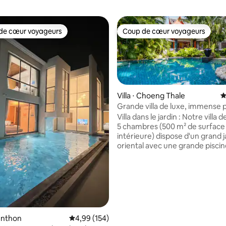
de cœur voyageurs
Coup de cœur voyageurs
 cœur voyageurs les plus appréciés
Coup de cœur voyageurs
Villa ⋅ Choeng Thale
É
 la base de 126 commentaires : 4,97 sur 5
Grande villa de luxe, immense p
Marchez jusqu'à la plage.
Villa dans le jardin : Notre villa d
5 chambres (500 m² de surface
intérieure) dispose d'un grand j
oriental avec une grande pisci
commune de 33 m et d'un accès
propre salle de massage. 2 gra
suites et 3 chambres avec salle
attenante. Idéal pour les famill
salon et terrasses donnant sur l
Surin Beach se trouve à 7 minut
et, à proximité, on trouve de c
Sunthon
Évaluation moyenne sur la base de 154 commen
4,99 (154)
clubs de plage comme le