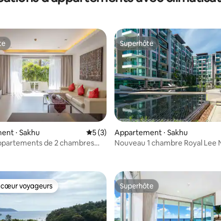
te
Superhôte
te
Superhôte
ent ⋅ Sakhu
Évaluation moyenne sur la base de 3 co
5 (3)
Appartement ⋅ Sakhu
ppartements de 2 chambres
Nouveau 1 chambre Royal Lee
sur la base de 20 commentaires : 5 sur 5
vec jardin
Beach
 cœur voyageurs
Superhôte
 cœur voyageurs
Superhôte