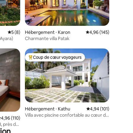
mmentaires : 5 sur 5
Évaluation moyenne sur la base de 8 commentaires : 5 sur 5
5 (8)
Hébergement ⋅ Karon
Évaluation moyenne sur
4,96 (145)
(Ayara)
Charmante villa Patak
Coup de cœur voyageurs
Coups de cœur voyageurs les plus appréciés
Hébergement ⋅ Kathu
Évaluation moyenne sur
4,94 (101)
Villa avec piscine confortable au cœur de
taires : 4,99 sur 5
valuation moyenne sur la base de 110 commentaires : 4,96 sur 5
4,96 (110)
Phuket
, près de
ion